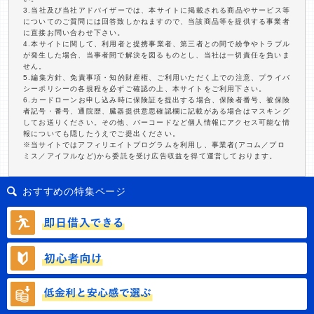
3.当社及び当社アドバイザーでは、本サイトに掲載される商品やサービス等
についてのご質問には回答致しかねますので、当該商品等を提供する事業者
に直接お問い合わせ下さい。
4.本サイトに関して、利用者と提携事業者、第三者との間で紛争やトラブル
が発生した場合、当事者間で解決を図るものとし、当社は一切責任を負いま
せん。
5.編集方針、免責事項・知的財産権、ご利用いただく上での注意、プライバ
シーポリシーの各規程を必ずご確認の上、本サイトをご利用下さい。
6.カードローンお申し込み時に保険証を提出する場合、保険者番号、被保険
者記号・番号、通院歴、臓器提供意思確認欄に記載がある場合はマスキング
してお送りください。その他、バーコードなど個人情報にアクセス可能な情
報についても隠したうえでご提出ください。
※当サイトではアフィリエイトプログラムを利用し、事業者(アコム／プロ
ミス／アイフルなど)から委託を受け広告収益を得て運営しております。
おすすめの特集ページ