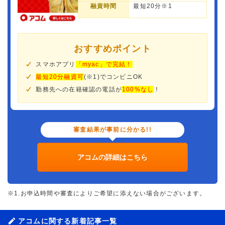
融資時間
最短20分※1
おすすめポイント
スマホアプリ
「myac」で完結！
最短20分融資可
(※1)でコンビニOK
勤務先への在籍確認の電話が
100%なし
！
審査結果が事前に分かる!!
アコムの詳細はこちら
※1.お申込時間や審査によりご希望に添えない場合がございます。
アコムに関する新着記事一覧