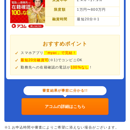
実質年率
2.4%〜17.9%
限度額
1万円〜800万円
融資時間
最短20分※1
おすすめポイント
スマホアプリ
「myac」で完結！
最短20分融資可
(※1)でコンビニOK
勤務先への在籍確認の電話が
100%なし
！
審査結果が事前に分かる!!
アコムの詳細はこちら
※1.お申込時間や審査によりご希望に添えない場合がございます。