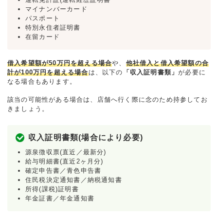
マイナンバーカード
パスポート
特別永住者証明書
在留カード
借入希望額が50万円を超える場合
や、
他社借入と借入希望額の合
計が100万円を超える場合
は、以下の
「収入証明書類」
が必要に
なる場合もあります。
該当の可能性がある場合は、店舗へ行く際に念のため持参してお
きましょう。
収入証明書類(場合により必要)
源泉徴収票(直近／最新分)
給与明細書(直近2ヶ月分)
確定申告書／青色申告書
住民税決定通知書／納税通知書
所得(課税)証明書
年金証書／年金通知書