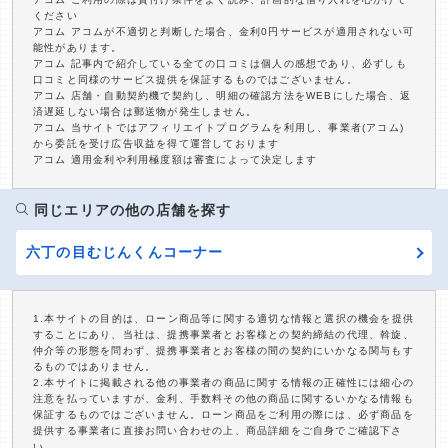
ください
アコム アコムが不適切と判断した場合、金利0円サービスが適用されない可
能性があります。
アコム 記事内で紹介している全ての口コミは個人の感想であり、必ずしも
口コミと同様のサービス提供を保証するものではございません。
アコム 店舗・自動契約機で契約し、明細の確認方法をWEBにした場合、返
済遅延しない場合は郵送物が発生しません。
アコム 当サイトではアフィリエイトプログラムを利用し、事業者(アコム)
から委託を受け広告収益を得て運営しております
アコム 適用金利や利用極度額は審査によって決定します
同じエリアの他の店舗を探す
六丁の目むじんくんコーナー
1.本サイトの目的は、ローン商品等に関する適切な情報と選択の機会を提供
することにあり、当社は、提携事業者とお客様との契約締結の代理、斡旋、
仲介等の形態を問わず、提携事業者とお客様の間の契約にいかなる関与もす
るものではありません。
2.本サイトに掲載される他の事業者の商品に関する情報の正確性には細心の
注意を払っていますが、金利、手数料その他の商品に関するいかなる情報も
保証するものではございません。ローン商品をご利用の際には、必ず商品を
提供する事業者に直接お問い合わせの上、商品詳細をご自身でご確認下さ
い。