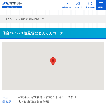
【コンテンツの広告表記に関して】
本コンテンツには、紹介している商品・商材の広告（リンク）を含む場合がありま
す。 これらの広告を経由して読者が企業ホームページを訪れ、成約が発生すると弊
社に対して企業から紹介報酬が支払われるという収益モデルです。 ただし、特定の
仙台バイパス遠見塚むじんくんコーナー
商品を根拠なくPRするものではなく、当編集部の調査／ユーザーへの口コミ収集な
どに基づき、公平性を担保した情報提供を行っています。
>提携企業一覧
住所
宮城県仙台市若林区古城３丁目１１９番１
最寄駅
地下鉄東西線薬師堂駅