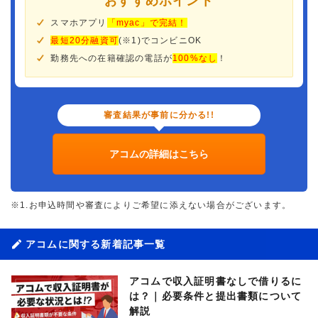
おすすめポイント
スマホアプリ
「myac」で完結！
最短20分融資可
(※1)でコンビニOK
勤務先への在籍確認の電話が
100%なし
！
審査結果が事前に分かる!!
アコムの詳細はこちら
※1.お申込時間や審査によりご希望に添えない場合がございます。
アコムに関する新着記事一覧
アコムで収入証明書なしで借りるに
は？｜必要条件と提出書類について
解説