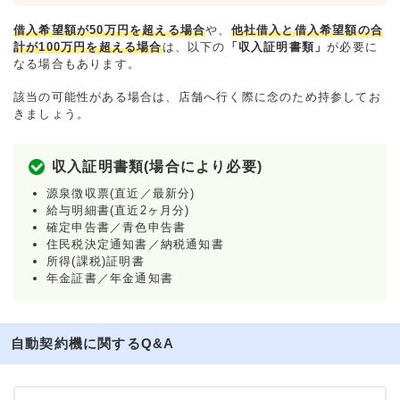
借入希望額が50万円を超える場合
や、
他社借入と借入希望額の合
計が100万円を超える場合
は、以下の
「収入証明書類」
が必要に
なる場合もあります。
該当の可能性がある場合は、店舗へ行く際に念のため持参してお
きましょう。
収入証明書類(場合により必要)
源泉徴収票(直近／最新分)
給与明細書(直近2ヶ月分)
確定申告書／青色申告書
住民税決定通知書／納税通知書
所得(課税)証明書
年金証書／年金通知書
自動契約機に関するQ&A