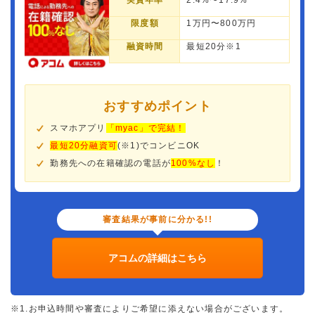
実質年率
2.4%〜17.9%
限度額
1万円〜800万円
融資時間
最短20分※1
おすすめポイント
スマホアプリ
「myac」で完結！
最短20分融資可
(※1)でコンビニOK
勤務先への在籍確認の電話が
100%なし
！
審査結果が事前に分かる!!
アコムの詳細はこちら
※1.お申込時間や審査によりご希望に添えない場合がございます。