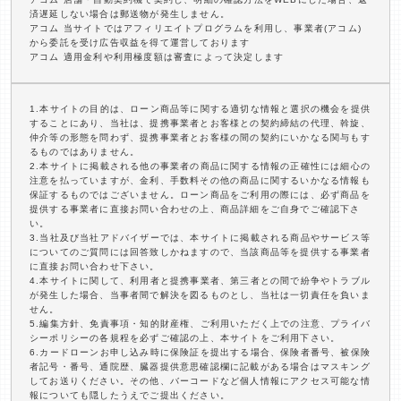
済遅延しない場合は郵送物が発生しません。
アコム 当サイトではアフィリエイトプログラムを利用し、事業者(アコム)
から委託を受け広告収益を得て運営しております
アコム 適用金利や利用極度額は審査によって決定します
1.本サイトの目的は、ローン商品等に関する適切な情報と選択の機会を提供
することにあり、当社は、提携事業者とお客様との契約締結の代理、斡旋、
仲介等の形態を問わず、提携事業者とお客様の間の契約にいかなる関与もす
るものではありません。
2.本サイトに掲載される他の事業者の商品に関する情報の正確性には細心の
注意を払っていますが、金利、手数料その他の商品に関するいかなる情報も
保証するものではございません。ローン商品をご利用の際には、必ず商品を
提供する事業者に直接お問い合わせの上、商品詳細をご自身でご確認下さ
い。
3.当社及び当社アドバイザーでは、本サイトに掲載される商品やサービス等
についてのご質問には回答致しかねますので、当該商品等を提供する事業者
に直接お問い合わせ下さい。
4.本サイトに関して、利用者と提携事業者、第三者との間で紛争やトラブル
が発生した場合、当事者間で解決を図るものとし、当社は一切責任を負いま
せん。
5.編集方針、免責事項・知的財産権、ご利用いただく上での注意、プライバ
シーポリシーの各規程を必ずご確認の上、本サイトをご利用下さい。
6.カードローンお申し込み時に保険証を提出する場合、保険者番号、被保険
者記号・番号、通院歴、臓器提供意思確認欄に記載がある場合はマスキング
してお送りください。その他、バーコードなど個人情報にアクセス可能な情
報についても隠したうえでご提出ください。