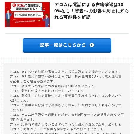
アコムは電話による在籍確認は10
0%なし！審査への影響や周囲に知ら
れる可能性を解説
アコム ※1 お申込時間や審査によりご希望に添えない場合がございます。
アコム ※2 借入希望額や条件によっては、身分証明書以外にも収入証明書
が必要となる場合があります。
アコム 勤務先への電話での在籍確認は100％ありません。
アコム 安定した収入があればパート・バイトOK
アコム 高校生（定時制高校生および高等専門学校生も含む）はお申込いた
だけません。
アコム ご利用の際は貸付け条件をよく読み、計画的な借り入れを心がけて
ください
アコム アコムが不適切と判断した場合、金利0円サービスが適用されない可
能性があります。
アコム 記事内で紹介している全ての口コミは個人の感想であり、必ずしも
口コミと同様のサービス提供を保証するものではございません。
アコム 店舗・自動契約機で契約し、明細の確認方法をWEBにした場合、返