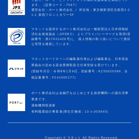
マネットカードローンの編集責任者および編集者は、日本貸金
業協会の定める貸金業務取扱主任者登録を受けています。
(登録年月日：令和8年1月9日、登録番号：K250020096、合
格証書番号：F241000177)
ポート株式会社は金融庁をはじめとする政府機関への届出済事
業者です。
適格機関投資家
有料職業紹介事業者(厚生労働省：13-ﾕ-305645)