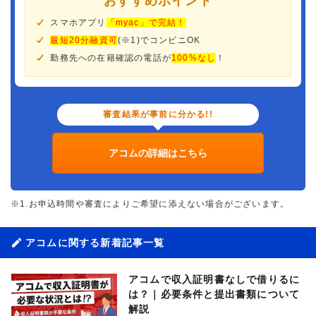
おすすめポイント
スマホアプリ
「myac」で完結！
最短20分融資可
(※1)でコンビニOK
勤務先への在籍確認の電話が
100%なし
！
審査結果が事前に分かる!!
アコムの詳細はこちら
※1.お申込時間や審査によりご希望に添えない場合がございます。
アコムに関する新着記事一覧
アコムで収入証明書なしで借りるに
は？｜必要条件と提出書類について
解説