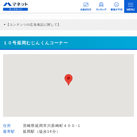
【コンテンツの広告表記に関して】
本コンテンツには、紹介している商品・商材の広告（リンク）を含む場合がありま
す。 これらの広告を経由して読者が企業ホームページを訪れ、成約が発生すると弊
社に対して企業から紹介報酬が支払われるという収益モデルです。 ただし、特定の
１０号延岡むじんくんコーナー
商品を根拠なくPRするものではなく、当編集部の調査／ユーザーへの口コミ収集な
どに基づき、公平性を担保した情報提供を行っています。
>提携企業一覧
住所
宮崎県延岡市川原崎町４００-１
最寄駅
延岡駅（徒歩14分）