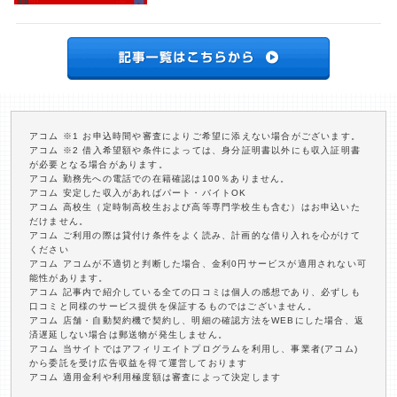
アコム ※1 お申込時間や審査によりご希望に添えない場合がございます。
アコム ※2 借入希望額や条件によっては、身分証明書以外にも収入証明書
が必要となる場合があります。
アコム 勤務先への電話での在籍確認は100％ありません。
アコム 安定した収入があればパート・バイトOK
アコム 高校生（定時制高校生および高等専門学校生も含む）はお申込いた
だけません。
アコム ご利用の際は貸付け条件をよく読み、計画的な借り入れを心がけて
ください
アコム アコムが不適切と判断した場合、金利0円サービスが適用されない可
能性があります。
アコム 記事内で紹介している全ての口コミは個人の感想であり、必ずしも
口コミと同様のサービス提供を保証するものではございません。
アコム 店舗・自動契約機で契約し、明細の確認方法をWEBにした場合、返
済遅延しない場合は郵送物が発生しません。
アコム 当サイトではアフィリエイトプログラムを利用し、事業者(アコム)
から委託を受け広告収益を得て運営しております
アコム 適用金利や利用極度額は審査によって決定します