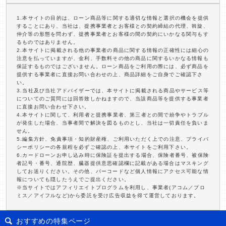
1.本サイトの目的は、ローン商品等に関する適切な情報と選択の機会を提供
することにあり、当社は、提携事業者とお客様との契約締結の代理、斡旋、
仲介等の形態を問わず、提携事業者とお客様の間の契約にいかなる関与もす
るものではありません。
2.本サイトに掲載される他の事業者の商品に関する情報の正確性には細心の
注意を払っていますが、金利、手数料その他の商品に関するいかなる情報も
保証するものではございません。ローン商品をご利用の際には、必ず商品を
提供する事業者に直接お問い合わせの上、商品詳細をご自身でご確認下さ
い。
3.当社及び当社アドバイザーでは、本サイトに掲載される商品やサービス等
についてのご質問には回答致しかねますので、当該商品等を提供する事業者
に直接お問い合わせ下さい。
4.本サイトに関して、利用者と提携事業者、第三者との間で紛争やトラブル
が発生した場合、当事者間で解決を図るものとし、当社は一切責任を負いま
せん。
5.編集方針、免責事項・知的財産権、ご利用いただく上での注意、プライバ
シーポリシーの各規程を必ずご確認の上、本サイトをご利用下さい。
6.カードローンお申し込み時に保険証を提出する場合、保険者番号、被保険
者記号・番号、通院歴、臓器提供意思確認欄に記載がある場合はマスキング
してお送りください。その他、バーコードなど個人情報にアクセス可能な情
報についても隠したうえでご提出ください。
※当サイトではアフィリエイトプログラムを利用し、事業者(アコム／プロ
ミス／アイフルなど)から委託を受け広告収益を得て運営しております。
おすすめの特集ページ