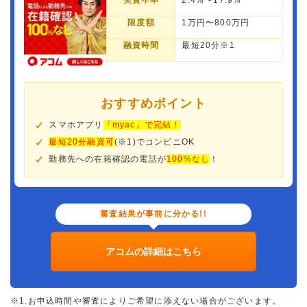
実質年率
2.4%〜17.9%
限度額
1万円〜800万円
融資時間
最短20分※1
おすすめポイント
スマホアプリ
「myac」で完結！
最短20分融資可
(※1)でコンビニOK
勤務先への在籍確認の電話が
100%なし
！
審査結果が事前に分かる!!
アコムの詳細はこちら
※1.お申込時間や審査によりご希望に添えない場合がございます。