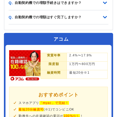
自動契約機での増額手続きはできますか？
Q.
自動契約機での増額はすぐ完了しますか？
Q.
アコム
実質年率
2.4%〜17.9%
限度額
1万円〜800万円
融資時間
最短20分※1
おすすめポイント
スマホアプリ
「myac」で完結！
最短20分融資可
(※1)でコンビニOK
勤務先への在籍確認の電話が
100%なし
！