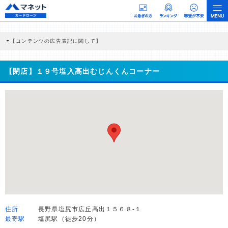
【コンテンツの広告表記に関して】
本コンテンツには、紹介している商品・商材の広告（リンク）を含む場合がありま
す。 これらの広告を経由して読者が企業ホームページを訪れ、成約が発生すると弊
社に対して企業から紹介報酬が支払われるという収益モデルです。 ただし、特定の
【閉店】１９号塩入高出むじんくんコーナー
商品を根拠なくPRするものではなく、当編集部の調査／ユーザーへの口コミ収集な
どに基づき、公平性を担保した情報提供を行っています。
>提携企業一覧
住所
長野県塩尻市広丘高出１５６８-１
最寄駅
塩尻駅（徒歩20分）