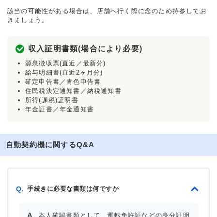
該当の可能性がある場合は、店舗へ行く際に念のため持参してお
きましょう。
収入証明書類(場合により必要)
源泉徴収票(直近／最新分)
給与明細書(直近2ヶ月分)
確定申告書／青色申告書
住民税決定通知書／納税通知書
所得(課税)証明書
年金証書／年金通知書
自動契約機に関するQ&A
手続きに必要な書類は何ですか
Q.
本人確認書類として、運転免許証などの身分証明