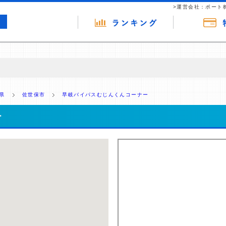
>運営会社：ポート
の広告（リンク）を含む場合があります。 これらの広告を経由して読者
るという収益モデルです。 ただし、特定の商品を根拠なくPRするもので
県
佐世保市
早岐バイパスむじんくんコーナー
報提供を行っています。
ー