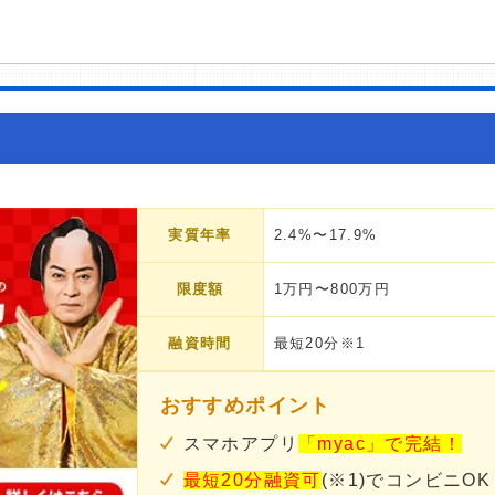
実質年率
2.4%〜17.9%
限度額
1万円〜800万円
融資時間
最短20分※1
おすすめポイント
スマホアプリ
「myac」で完結！
最短20分融資可
(※1)でコンビニOK