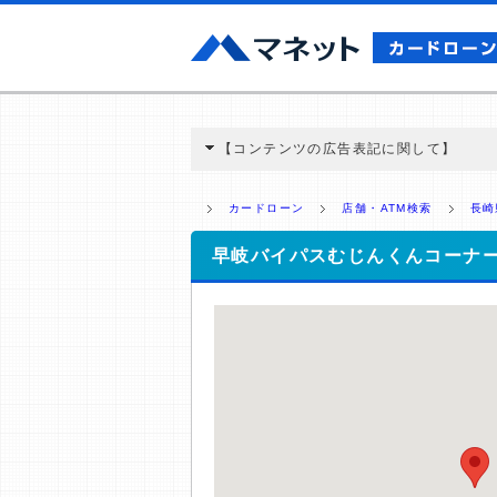
【コンテンツの広告表記に関して】
本コンテンツには、紹介している商品・商材
と弊社に対して企業から紹介報酬が支払われ
カードローン
店舗・ATM検索
長崎
ミ収集などに基づき、公平性を担保した情
>提携企業一覧
早岐バイパスむじんくんコーナ