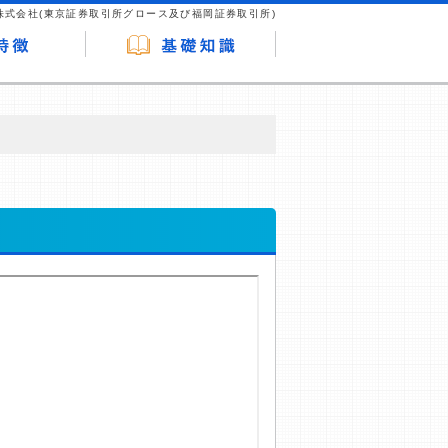
株式会社(東京証券取引所グロース及び福岡証券取引所)
が企業ホームページを訪れ、成約が発生する
はなく、当編集部の調査／ユーザーへの口コ