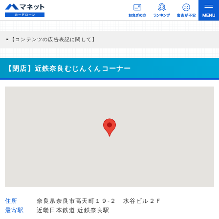
【コンテンツの広告表記に関して】
本コンテンツには、紹介している商品・商材の広告（リンク）を含む場合がありま
す。 これらの広告を経由して読者が企業ホームページを訪れ、成約が発生すると弊
社に対して企業から紹介報酬が支払われるという収益モデルです。 ただし、特定の
【閉店】近鉄奈良むじんくんコーナー
商品を根拠なくPRするものではなく、当編集部の調査／ユーザーへの口コミ収集な
どに基づき、公平性を担保した情報提供を行っています。
>提携企業一覧
住所
奈良県奈良市高天町１９-２ 水谷ビル２Ｆ
最寄駅
近畿日本鉄道 近鉄奈良駅