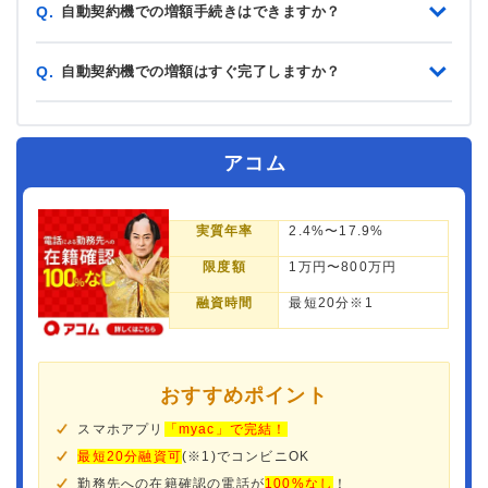
自動契約機での増額手続きはできますか？
Q.
自動契約機での増額はすぐ完了しますか？
Q.
アコム
実質年率
2.4%〜17.9%
限度額
1万円〜800万円
融資時間
最短20分※1
おすすめポイント
スマホアプリ
「myac」で完結！
最短20分融資可
(※1)でコンビニOK
勤務先への在籍確認の電話が
100%なし
！