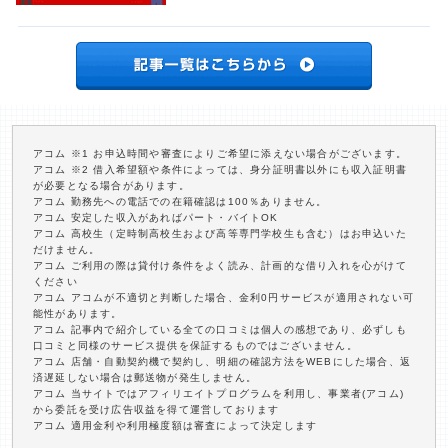
アコム ※1 お申込時間や審査によりご希望に添えない場合がございます。
アコム ※2 借入希望額や条件によっては、身分証明書以外にも収入証明書
が必要となる場合があります。
アコム 勤務先への電話での在籍確認は100％ありません。
アコム 安定した収入があればパート・バイトOK
アコム 高校生（定時制高校生および高等専門学校生も含む）はお申込いた
だけません。
アコム ご利用の際は貸付け条件をよく読み、計画的な借り入れを心がけて
ください
アコム アコムが不適切と判断した場合、金利0円サービスが適用されない可
能性があります。
アコム 記事内で紹介している全ての口コミは個人の感想であり、必ずしも
口コミと同様のサービス提供を保証するものではございません。
アコム 店舗・自動契約機で契約し、明細の確認方法をWEBにした場合、返
済遅延しない場合は郵送物が発生しません。
アコム 当サイトではアフィリエイトプログラムを利用し、事業者(アコム)
から委託を受け広告収益を得て運営しております
アコム 適用金利や利用極度額は審査によって決定します