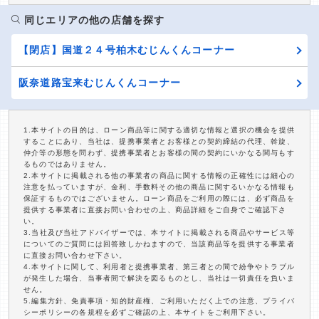
同じエリアの他の店舗を探す
【閉店】国道２４号柏木むじんくんコーナー
阪奈道路宝来むじんくんコーナー
1.本サイトの目的は、ローン商品等に関する適切な情報と選択の機会を提供
することにあり、当社は、提携事業者とお客様との契約締結の代理、斡旋、
仲介等の形態を問わず、提携事業者とお客様の間の契約にいかなる関与もす
るものではありません。
2.本サイトに掲載される他の事業者の商品に関する情報の正確性には細心の
注意を払っていますが、金利、手数料その他の商品に関するいかなる情報も
保証するものではございません。ローン商品をご利用の際には、必ず商品を
提供する事業者に直接お問い合わせの上、商品詳細をご自身でご確認下さ
い。
3.当社及び当社アドバイザーでは、本サイトに掲載される商品やサービス等
についてのご質問には回答致しかねますので、当該商品等を提供する事業者
に直接お問い合わせ下さい。
4.本サイトに関して、利用者と提携事業者、第三者との間で紛争やトラブル
が発生した場合、当事者間で解決を図るものとし、当社は一切責任を負いま
せん。
5.編集方針、免責事項・知的財産権、ご利用いただく上での注意、プライバ
シーポリシーの各規程を必ずご確認の上、本サイトをご利用下さい。