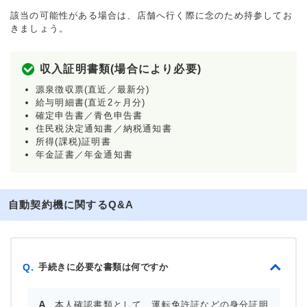
該当の可能性がある場合は、店舗へ行く際に念のため持参してお
きましょう。
収入証明書類(場合により必要)
源泉徴収票(直近／最新分)
給与明細書(直近2ヶ月分)
確定申告書／青色申告書
住民税決定通知書／納税通知書
所得(課税)証明書
年金証書／年金通知書
自動契約機に関するQ&A
手続きに必要な書類は何ですか
Q.
本人確認書類として、運転免許証などの身分証明