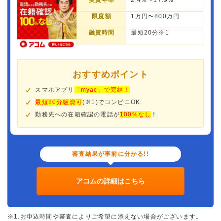
実質年率
2.4%〜17.9%
限度額
1万円〜800万円
融資時間
最短20分※1
おすすめポイント
スマホアプリ
「myac」で完結！
最短20分融資可
(※1)でコンビニOK
勤務先への在籍確認の電話が
100%なし
！
審査結果が事前に分かる!!
アコムの詳細はこちら
※1.お申込時間や審査によりご希望に添えない場合がございます。