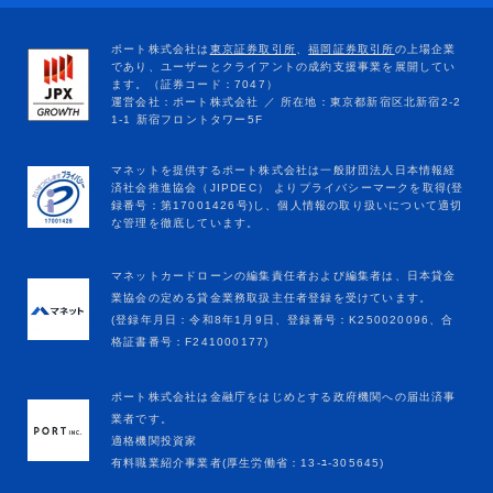
マネットカードローンの編集責任者および編集者は、日本貸金
業協会の定める貸金業務取扱主任者登録を受けています。
(登録年月日：令和8年1月9日、登録番号：K250020096、合
格証書番号：F241000177)
ポート株式会社は金融庁をはじめとする政府機関への届出済事
業者です。
適格機関投資家
有料職業紹介事業者(厚生労働省：13-ﾕ-305645)