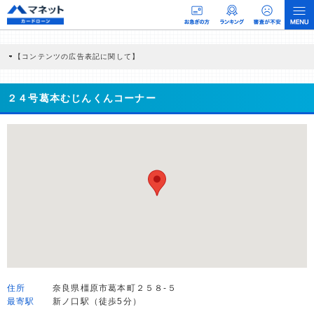
【コンテンツの広告表記に関して】
本コンテンツには、紹介している商品・商材の広告（リンク）を含む場合がありま
す。 これらの広告を経由して読者が企業ホームページを訪れ、成約が発生すると弊
社に対して企業から紹介報酬が支払われるという収益モデルです。 ただし、特定の
２４号葛本むじんくんコーナー
商品を根拠なくPRするものではなく、当編集部の調査／ユーザーへの口コミ収集な
どに基づき、公平性を担保した情報提供を行っています。
>提携企業一覧
住所
奈良県橿原市葛本町２５８-５
最寄駅
新ノ口駅（徒歩5分）