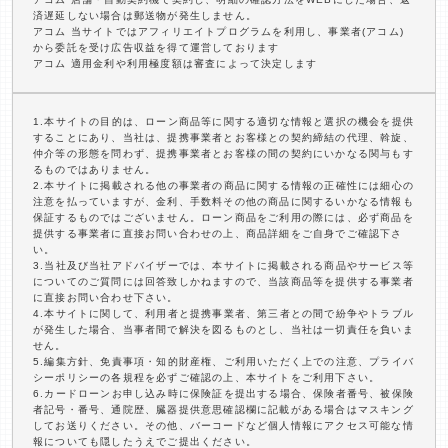
済遅延しない場合は郵送物が発生しません。
アコム 当サイトではアフィリエイトプログラムを利用し、事業者(アコム)
から委託を受け広告収益を得て運営しております
アコム 適用金利や利用極度額は審査によって決定します
1.本サイトの目的は、ローン商品等に関する適切な情報と選択の機会を提供
することにあり、当社は、提携事業者とお客様との契約締結の代理、斡旋、
仲介等の形態を問わず、提携事業者とお客様の間の契約にいかなる関与もす
るものではありません。
2.本サイトに掲載される他の事業者の商品に関する情報の正確性には細心の
注意を払っていますが、金利、手数料その他の商品に関するいかなる情報も
保証するものではございません。ローン商品をご利用の際には、必ず商品を
提供する事業者に直接お問い合わせの上、商品詳細をご自身でご確認下さ
い。
3.当社及び当社アドバイザーでは、本サイトに掲載される商品やサービス等
についてのご質問には回答致しかねますので、当該商品等を提供する事業者
に直接お問い合わせ下さい。
4.本サイトに関して、利用者と提携事業者、第三者との間で紛争やトラブル
が発生した場合、当事者間で解決を図るものとし、当社は一切責任を負いま
せん。
5.編集方針、免責事項・知的財産権、ご利用いただく上での注意、プライバ
シーポリシーの各規程を必ずご確認の上、本サイトをご利用下さい。
6.カードローンお申し込み時に保険証を提出する場合、保険者番号、被保険
者記号・番号、通院歴、臓器提供意思確認欄に記載がある場合はマスキング
してお送りください。その他、バーコードなど個人情報にアクセス可能な情
報についても隠したうえでご提出ください。