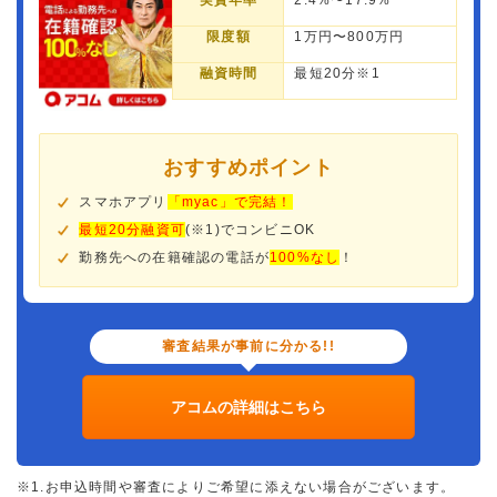
実質年率
2.4%〜17.9%
限度額
1万円〜800万円
融資時間
最短20分※1
おすすめポイント
スマホアプリ
「myac」で完結！
最短20分融資可
(※1)でコンビニOK
勤務先への在籍確認の電話が
100%なし
！
審査結果が事前に分かる!!
アコムの詳細はこちら
※1.お申込時間や審査によりご希望に添えない場合がございます。