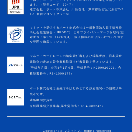
マネットカードローンの編集責任者および編集者は、日本貸金
業協会の定める貸金業務取扱主任者登録を受けています。
(登録年月日：令和8年1月9日、登録番号：K250020096、合
格証書番号：F241000177)
ポート株式会社は金融庁をはじめとする政府機関への届出済事
業者です。
適格機関投資家
有料職業紹介事業者(厚生労働省：13-ﾕ-305645)