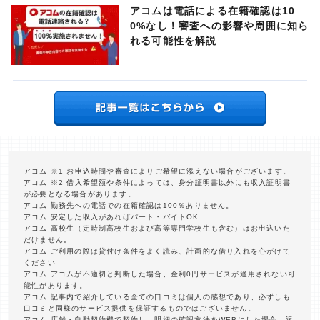
アコムは電話による在籍確認は10
0%なし！審査への影響や周囲に知ら
れる可能性を解説
アコム ※1 お申込時間や審査によりご希望に添えない場合がございます。
アコム ※2 借入希望額や条件によっては、身分証明書以外にも収入証明書
が必要となる場合があります。
アコム 勤務先への電話での在籍確認は100％ありません。
アコム 安定した収入があればパート・バイトOK
アコム 高校生（定時制高校生および高等専門学校生も含む）はお申込いた
だけません。
アコム ご利用の際は貸付け条件をよく読み、計画的な借り入れを心がけて
ください
アコム アコムが不適切と判断した場合、金利0円サービスが適用されない可
能性があります。
アコム 記事内で紹介している全ての口コミは個人の感想であり、必ずしも
口コミと同様のサービス提供を保証するものではございません。
アコム 店舗・自動契約機で契約し、明細の確認方法をWEBにした場合、返