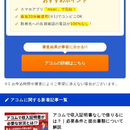
おすすめポイント
スマホアプリ
「myac」で完結！
最短20分融資可
(※1)でコンビニOK
勤務先への在籍確認の電話が
100%なし
！
審査結果が事前に分かる!!
アコムの詳細はこちら
※1.お申込時間や審査によりご希望に添えない場合がございます。
アコムに関する新着記事一覧
アコムで収入証明書なしで借りるに
は？｜必要条件と提出書類について
解説