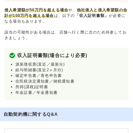
借入希望額が50万円を超える場合
や、
他社借入と借入希望額の合
計が100万円を超える場合
は、以下の
「収入証明書類」
が必要に
なる場合もあります。
該当の可能性がある場合は、店舗へ行く際に念のため持参してお
きましょう。
収入証明書類(場合により必要)
源泉徴収票(直近／最新分)
給与明細書(直近2ヶ月分)
確定申告書／青色申告書
住民税決定通知書／納税通知書
所得(課税)証明書
年金証書／年金通知書
自動契約機に関するQ&A