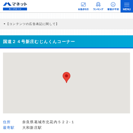
【コンテンツの広告表記に関して】
本コンテンツには、紹介している商品・商材の広告（リンク）を含む場合がありま
す。 これらの広告を経由して読者が企業ホームページを訪れ、成約が発生すると弊
社に対して企業から紹介報酬が支払われるという収益モデルです。 ただし、特定の
国道２４号新庄むじんくんコーナー
商品を根拠なくPRするものではなく、当編集部の調査／ユーザーへの口コミ収集な
どに基づき、公平性を担保した情報提供を行っています。
>提携企業一覧
住所
奈良県葛城市北花内５２２-１
最寄駅
大和新庄駅