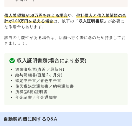
借入希望額が50万円を超える場合
や、
他社借入と借入希望額の合
計が100万円を超える場合
は、以下の
「収入証明書類」
が必要に
なる場合もあります。
該当の可能性がある場合は、店舗へ行く際に念のため持参してお
きましょう。
収入証明書類(場合により必要)
源泉徴収票(直近／最新分)
給与明細書(直近2ヶ月分)
確定申告書／青色申告書
住民税決定通知書／納税通知書
所得(課税)証明書
年金証書／年金通知書
自動契約機に関するQ&A