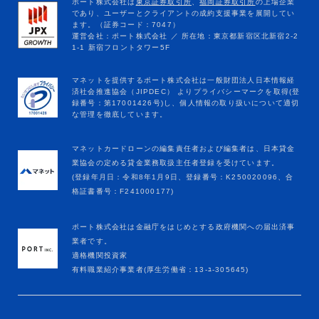
マネットカードローンの編集責任者および編集者は、日本貸金
業協会の定める貸金業務取扱主任者登録を受けています。
(登録年月日：令和8年1月9日、登録番号：K250020096、合
格証書番号：F241000177)
ポート株式会社は金融庁をはじめとする政府機関への届出済事
業者です。
適格機関投資家
有料職業紹介事業者(厚生労働省：13-ﾕ-305645)