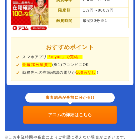
実質年率
2.4%〜17.9%
限度額
1万円〜800万円
融資時間
最短20分※1
おすすめポイント
スマホアプリ
「myac」で完結！
最短20分融資可
(※1)でコンビニOK
勤務先への在籍確認の電話が
100%なし
！
審査結果が事前に分かる!!
アコムの詳細はこちら
※1.お申込時間や審査によりご希望に添えない場合がございます。