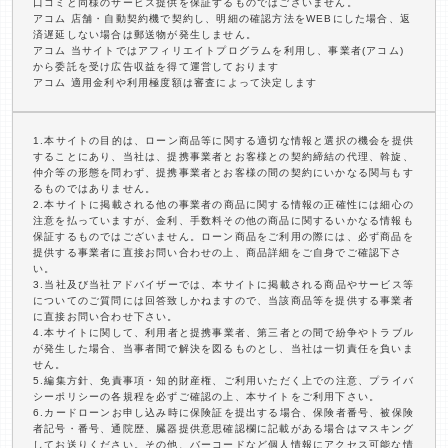
口コミと同様のサービス提供を保証するものではございません。
アコム 店舗・自動契約機で契約し、明細の確認方法をWEBにした場合、返
済遅延しない場合は郵送物が発生しません。
アコム 当サイトではアフィリエイトプログラムを利用し、事業者(アコム)
から委託を受け広告収益を得て運営しております
アコム 適用金利や利用極度額は審査によって決定します
1.本サイトの目的は、ローン商品等に関する適切な情報と選択の機会を提供
することにあり、当社は、提携事業者とお客様との契約締結の代理、斡旋、
仲介等の形態を問わず、提携事業者とお客様の間の契約にいかなる関与もす
るものではありません。
2.本サイトに掲載される他の事業者の商品に関する情報の正確性には細心の
注意を払っていますが、金利、手数料その他の商品に関するいかなる情報も
保証するものではございません。ローン商品をご利用の際には、必ず商品を
提供する事業者に直接お問い合わせの上、商品詳細をご自身でご確認下さ
い。
3.当社及び当社アドバイザーでは、本サイトに掲載される商品やサービス等
についてのご質問には回答致しかねますので、当該商品等を提供する事業者
に直接お問い合わせ下さい。
4.本サイトに関して、利用者と提携事業者、第三者との間で紛争やトラブル
が発生した場合、当事者間で解決を図るものとし、当社は一切責任を負いま
せん。
5.編集方針、免責事項・知的財産権、ご利用いただく上での注意、プライバ
シーポリシーの各規程を必ずご確認の上、本サイトをご利用下さい。
6.カードローンお申し込み時に保険証を提出する場合、保険者番号、被保険
者記号・番号、通院歴、臓器提供意思確認欄に記載がある場合はマスキング
してお送りください。その他、バーコードなど個人情報にアクセス可能な情