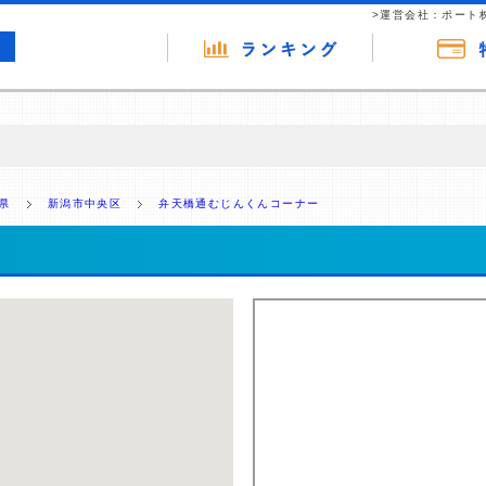
>運営会社：ポート
の広告（リンク）を含む場合があります。 これらの広告を経由して読者
るという収益モデルです。 ただし、特定の商品を根拠なくPRするもので
県
新潟市中央区
弁天橋通むじんくんコーナー
報提供を行っています。