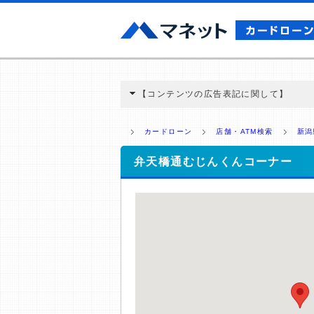
【コンテンツの広告表記に関して】
本コンテンツには、紹介している商品・商材
と弊社に対して企業から紹介報酬が支払われ
カードローン
店舗・ATM検索
新潟
ミ収集などに基づき、公平性を担保した情
>提携企業一覧
弁天橋通むじんくんコーナー