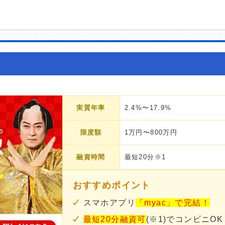
実質年率
2.4%〜17.9%
限度額
1万円〜800万円
融資時間
最短20分※1
おすすめポイント
スマホアプリ
「myac」で完結！
最短20分融資可
(※1)でコンビニOK