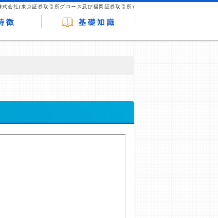
株式会社(東京証券取引所グロース及び福岡証券取引所)
が企業ホームページを訪れ、成約が発生する
はなく、当編集部の調査／ユーザーへの口コ