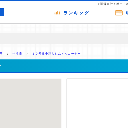
>運営会社：ポート
の広告（リンク）を含む場合があります。 これらの広告を経由して読者
るという収益モデルです。 ただし、特定の商品を根拠なくPRするもので
県
中津市
１０号線中津むじんくんコーナー
報提供を行っています。
ー