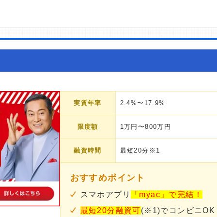
実質年率
2.4%〜17.9%
限度額
1万円〜800万円
融資時間
最短20分※1
おすすめポイント
スマホアプリ
「myac」で完結！
最短20分融資可
(※1)でコンビニOK