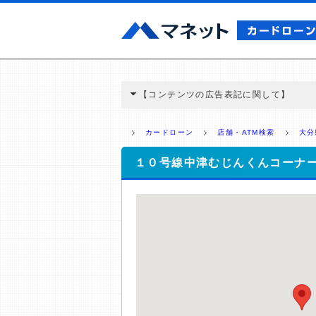
【コンテンツの広告表記に関して】
本コンテンツには、紹介している商品・商材
と弊社に対して企業から紹介報酬が支払われ
カードローン
店舗・ATM検索
大分
ミ収集などに基づき、公平性を担保した情
>提携企業一覧
１０号線中津むじんくんコーナ