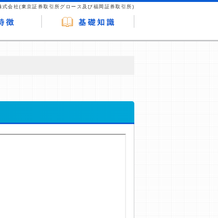
株式会社(東京証券取引所グロース及び福岡証券取引所)
が企業ホームページを訪れ、成約が発生する
はなく、当編集部の調査／ユーザーへの口コ