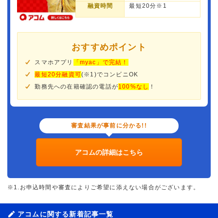
融資時間
最短20分※1
おすすめポイント
スマホアプリ
「myac」で完結！
最短20分融資可
(※1)でコンビニOK
勤務先への在籍確認の電話が
100%なし
！
審査結果が事前に分かる!!
アコムの詳細はこちら
※1.お申込時間や審査によりご希望に添えない場合がございます。
アコムに関する新着記事一覧