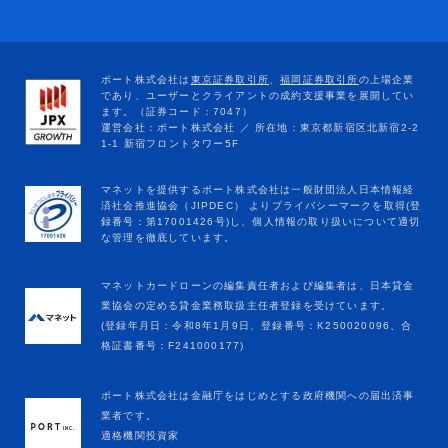
マネットカードローンの編集責任者および編集者は、日本貸金
業協会の定める貸金業務取扱主任者登録を受けています。
(登録年月日：令和8年1月9日、登録番号：K250020096、合
格証書番号：F241000177)
ポート株式会社は金融庁をはじめとする政府機関への届出済事
業者です。
適格機関投資家