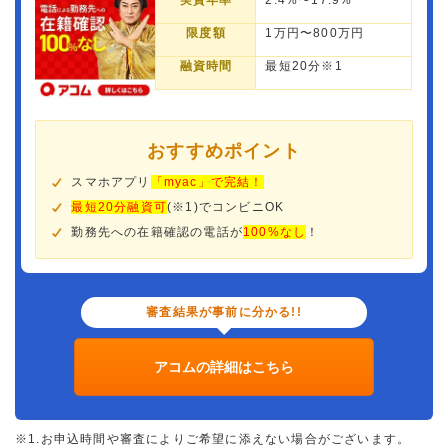
実質年率
2.4%〜17.9%
限度額
1万円〜800万円
融資時間
最短20分※1
おすすめポイント
スマホアプリ
「myac」で完結！
最短20分融資可
(※1)でコンビニOK
勤務先への在籍確認の電話が
100%なし
！
審査結果が事前に分かる!!
アコムの詳細はこちら
※1.お申込時間や審査によりご希望に添えない場合がございます。