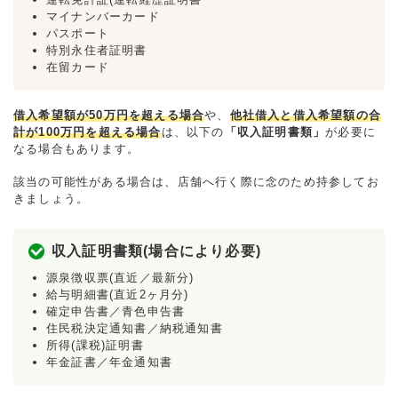
マイナンバーカード
パスポート
特別永住者証明書
在留カード
借入希望額が50万円を超える場合
や、
他社借入と借入希望額の合
計が100万円を超える場合
は、以下の
「収入証明書類」
が必要に
なる場合もあります。
該当の可能性がある場合は、店舗へ行く際に念のため持参してお
きましょう。
収入証明書類(場合により必要)
源泉徴収票(直近／最新分)
給与明細書(直近2ヶ月分)
確定申告書／青色申告書
住民税決定通知書／納税通知書
所得(課税)証明書
年金証書／年金通知書