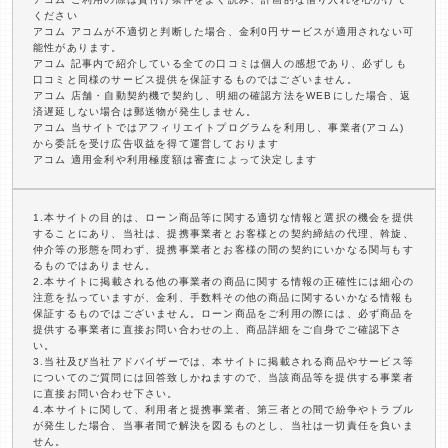
ください
アコム アコムが不適切と判断した場合、金利0円サービスが適用されない可
能性があります。
アコム 記事内で紹介している全ての口コミは個人の感想であり、必ずしも
口コミと同様のサービス提供を保証するものではございません。
アコム 店舗・自動契約機で契約し、明細の確認方法をWEBにした場合、返
済遅延しない場合は郵送物が発生しません。
アコム 当サイトではアフィリエイトプログラムを利用し、事業者(アコム)
から委託を受け広告収益を得て運営しております
アコム 適用金利や利用極度額は審査によって決定します
1.本サイトの目的は、ローン商品等に関する適切な情報と選択の機会を提供
することにあり、当社は、提携事業者とお客様との契約締結の代理、斡旋、
仲介等の形態を問わず、提携事業者とお客様の間の契約にいかなる関与もす
るものではありません。
2.本サイトに掲載される他の事業者の商品に関する情報の正確性には細心の
注意を払っていますが、金利、手数料その他の商品に関するいかなる情報も
保証するものではございません。ローン商品をご利用の際には、必ず商品を
提供する事業者に直接お問い合わせの上、商品詳細をご自身でご確認下さ
い。
3.当社及び当社アドバイザーでは、本サイトに掲載される商品やサービス等
についてのご質問には回答致しかねますので、当該商品等を提供する事業者
に直接お問い合わせ下さい。
4.本サイトに関して、利用者と提携事業者、第三者との間で紛争やトラブル
が発生した場合、当事者間で解決を図るものとし、当社は一切責任を負いま
せん。