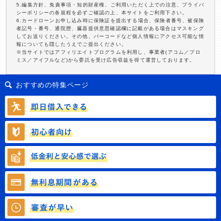
5.編集方針、免責事項・知的財産権、ご利用いただく上での注意、プライバ
シーポリシーの各規程を必ずご確認の上、本サイトをご利用下さい。
6.カードローンお申し込み時に保険証を提出する場合、保険者番号、被保険
者記号・番号、通院歴、臓器提供意思確認欄に記載がある場合はマスキング
してお送りください。その他、バーコードなど個人情報にアクセス可能な情
報についても隠したうえでご提出ください。
※当サイトではアフィリエイトプログラムを利用し、事業者(アコム／プロ
ミス／アイフルなど)から委託を受け広告収益を得て運営しております。
おすすめの特集ページ