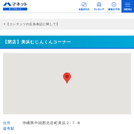
【コンテンツの広告表記に関して】
本コンテンツには、紹介している商品・商材の広告（リンク）を含む場合がありま
す。 これらの広告を経由して読者が企業ホームページを訪れ、成約が発生すると弊
社に対して企業から紹介報酬が支払われるという収益モデルです。 ただし、特定の
【閉店】美浜むじんくんコーナー
商品を根拠なくPRするものではなく、当編集部の調査／ユーザーへの口コミ収集な
どに基づき、公平性を担保した情報提供を行っています。
>提携企業一覧
住所
沖縄県中頭郡北谷町美浜２-７-８
最寄駅