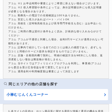
アコム ※1 お申込時間や審査によりご希望に添えない場合がございます。
アコム ※2 借入希望額や条件によっては、身分証明書以外にも収入証明書
が必要となる場合があります。
アコム 勤務先への電話での在籍確認は100％ありません。
アコム 安定した収入があればパート・バイトOK
アコム 高校生（定時制高校生および高等専門学校生も含む）はお申込いた
だけません。
アコム ご利用の際は貸付け条件をよく読み、計画的な借り入れを心がけて
ください
アコム アコムが不適切と判断した場合、金利0円サービスが適用されない可
能性があります。
アコム 記事内で紹介している全ての口コミは個人の感想であり、必ずしも
口コミと同様のサービス提供を保証するものではございません。
アコム 店舗・自動契約機で契約し、明細の確認方法をWEBにした場合、返
済遅延しない場合は郵送物が発生しません。
アコム 当サイトではアフィリエイトプログラムを利用し、事業者(アコム)
から委託を受け広告収益を得て運営しております
アコム 適用金利や利用極度額は審査によって決定します
同じエリアの他の店舗を探す
小禄むじんくんコーナー
1.本サイトの目的は、ローン商品等に関する適切な情報と選択の機会を提供