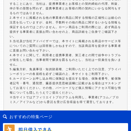
することにあり、当社は、提携事業者とお客様との契約締結の代理、斡旋、
仲介等の形態を問わず、提携事業者とお客様の間の契約にいかなる関与もす
るものではありません。
2.本サイトに掲載される他の事業者の商品に関する情報の正確性には細心の
注意を払っていますが、金利、手数料その他の商品に関するいかなる情報も
保証するものではございません。ローン商品をご利用の際には、必ず商品を
提供する事業者に直接お問い合わせの上、商品詳細をご自身でご確認下さ
い。
3.当社及び当社アドバイザーでは、本サイトに掲載される商品やサービス等
についてのご質問には回答致しかねますので、当該商品等を提供する事業者
に直接お問い合わせ下さい。
4.本サイトに関して、利用者と提携事業者、第三者との間で紛争やトラブル
が発生した場合、当事者間で解決を図るものとし、当社は一切責任を負いま
せん。
5.編集方針、免責事項・知的財産権、ご利用いただく上での注意、プライバ
シーポリシーの各規程を必ずご確認の上、本サイトをご利用下さい。
6.カードローンお申し込み時に保険証を提出する場合、保険者番号、被保険
者記号・番号、通院歴、臓器提供意思確認欄に記載がある場合はマスキング
してお送りください。その他、バーコードなど個人情報にアクセス可能な情
報についても隠したうえでご提出ください。
※当サイトではアフィリエイトプログラムを利用し、事業者(アコム／プロ
ミス／アイフルなど)から委託を受け広告収益を得て運営しております。
おすすめの特集ページ