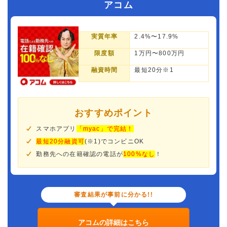
アコム
実質年率
2.4%〜17.9%
限度額
1万円〜800万円
融資時間
最短20分※1
おすすめポイント
スマホアプリ
「myac」で完結！
最短20分融資可
(※1)でコンビニOK
勤務先への在籍確認の電話が
100%なし
！
審査結果が事前に分かる!!
アコムの詳細はこちら