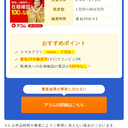
実質年率
2.4%〜17.9%
限度額
1万円〜800万円
融資時間
最短20分※1
おすすめポイント
スマホアプリ
「myac」で完結！
最短20分融資可
(※1)でコンビニOK
勤務先への在籍確認の電話が
100%なし
！
審査結果が事前に分かる!!
アコムの詳細はこちら
※1.お申込時間や審査によりご希望に添えない場合がございます。