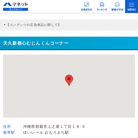
【コンテンツの広告表記に関して】
本コンテンツには、紹介している商品・商材の広告（リンク）を含む場合がありま
す。 これらの広告を経由して読者が企業ホームページを訪れ、成約が発生すると弊
社に対して企業から紹介報酬が支払われるという収益モデルです。 ただし、特定の
天久新都心むじんくんコーナー
商品を根拠なくPRするものではなく、当編集部の調査／ユーザーへの口コミ収集な
どに基づき、公平性を担保した情報提供を行っています。
>提携企業一覧
住所
沖縄県那覇市上之屋１丁目１８-９
最寄駅
ゆいレール おもろまち駅