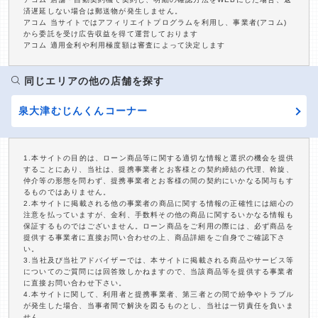
済遅延しない場合は郵送物が発生しません。
アコム 当サイトではアフィリエイトプログラムを利用し、事業者(アコム)
から委託を受け広告収益を得て運営しております
アコム 適用金利や利用極度額は審査によって決定します
同じエリアの他の店舗を探す
泉大津むじんくんコーナー
1.本サイトの目的は、ローン商品等に関する適切な情報と選択の機会を提供
することにあり、当社は、提携事業者とお客様との契約締結の代理、斡旋、
仲介等の形態を問わず、提携事業者とお客様の間の契約にいかなる関与もす
るものではありません。
2.本サイトに掲載される他の事業者の商品に関する情報の正確性には細心の
注意を払っていますが、金利、手数料その他の商品に関するいかなる情報も
保証するものではございません。ローン商品をご利用の際には、必ず商品を
提供する事業者に直接お問い合わせの上、商品詳細をご自身でご確認下さ
い。
3.当社及び当社アドバイザーでは、本サイトに掲載される商品やサービス等
についてのご質問には回答致しかねますので、当該商品等を提供する事業者
に直接お問い合わせ下さい。
4.本サイトに関して、利用者と提携事業者、第三者との間で紛争やトラブル
が発生した場合、当事者間で解決を図るものとし、当社は一切責任を負いま
せん。