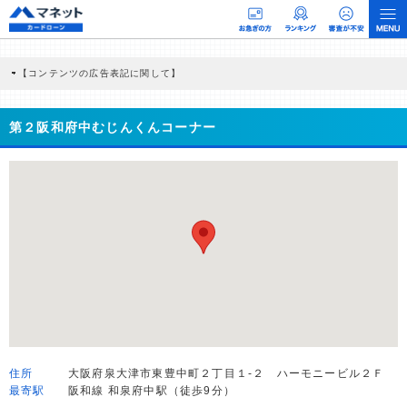
【コンテンツの広告表記に関して】
本コンテンツには、紹介している商品・商材の広告（リンク）を含む場合がありま
す。 これらの広告を経由して読者が企業ホームページを訪れ、成約が発生すると弊
社に対して企業から紹介報酬が支払われるという収益モデルです。 ただし、特定の
第２阪和府中むじんくんコーナー
商品を根拠なくPRするものではなく、当編集部の調査／ユーザーへの口コミ収集な
どに基づき、公平性を担保した情報提供を行っています。
>提携企業一覧
住所
大阪府泉大津市東豊中町２丁目１-２ ハーモニービル２Ｆ
最寄駅
阪和線 和泉府中駅（徒歩9分）