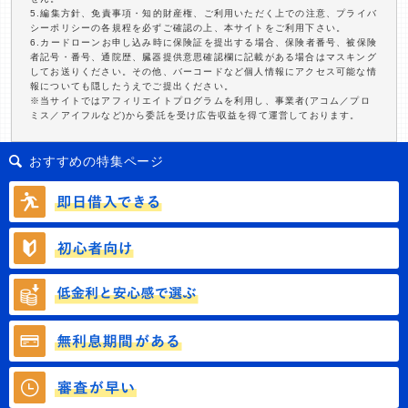
5.編集方針、免責事項・知的財産権、ご利用いただく上での注意、プライバ
シーポリシーの各規程を必ずご確認の上、本サイトをご利用下さい。
6.カードローンお申し込み時に保険証を提出する場合、保険者番号、被保険
者記号・番号、通院歴、臓器提供意思確認欄に記載がある場合はマスキング
してお送りください。その他、バーコードなど個人情報にアクセス可能な情
報についても隠したうえでご提出ください。
※当サイトではアフィリエイトプログラムを利用し、事業者(アコム／プロ
ミス／アイフルなど)から委託を受け広告収益を得て運営しております。
おすすめの特集ページ