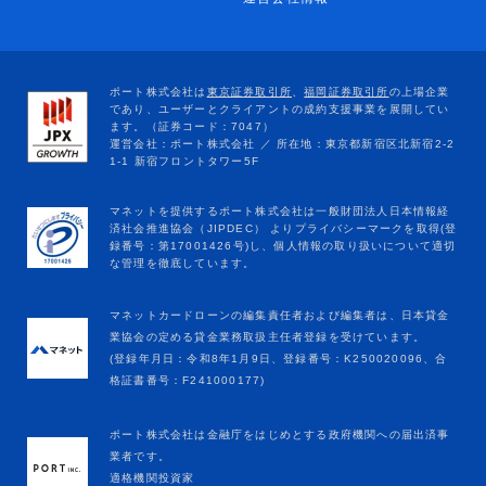
マネットカードローンの編集責任者および編集者は、日本貸金
業協会の定める貸金業務取扱主任者登録を受けています。
(登録年月日：令和8年1月9日、登録番号：K250020096、合
格証書番号：F241000177)
ポート株式会社は金融庁をはじめとする政府機関への届出済事
業者です。
適格機関投資家