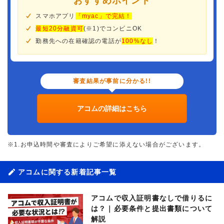
おすすめポイント
スマホアプリ
「myac」で完結！
最短20分融資可
(※1)でコンビニOK
勤務先への在籍確認の電話が
100%なし
！
審査結果が事前に分かる!!
アコムの詳細はこちら
※1.お申込時間や審査によりご希望に添えない場合がございます。
アコムに関する新着記事一覧
アコムで収入証明書なしで借りるに
は？｜必要条件と提出書類について
解説