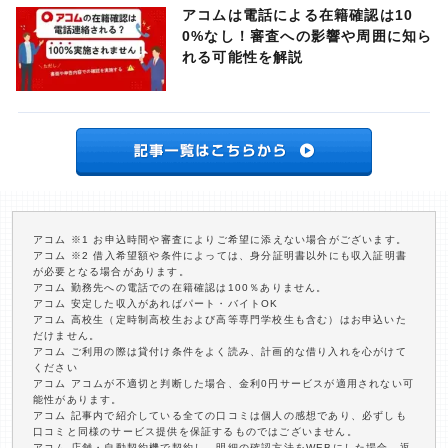
アコムは電話による在籍確認は10
0%なし！審査への影響や周囲に知ら
れる可能性を解説
アコム ※1 お申込時間や審査によりご希望に添えない場合がございます。
アコム ※2 借入希望額や条件によっては、身分証明書以外にも収入証明書
が必要となる場合があります。
アコム 勤務先への電話での在籍確認は100％ありません。
アコム 安定した収入があればパート・バイトOK
アコム 高校生（定時制高校生および高等専門学校生も含む）はお申込いた
だけません。
アコム ご利用の際は貸付け条件をよく読み、計画的な借り入れを心がけて
ください
アコム アコムが不適切と判断した場合、金利0円サービスが適用されない可
能性があります。
アコム 記事内で紹介している全ての口コミは個人の感想であり、必ずしも
口コミと同様のサービス提供を保証するものではございません。
アコム 店舗・自動契約機で契約し、明細の確認方法をWEBにした場合、返