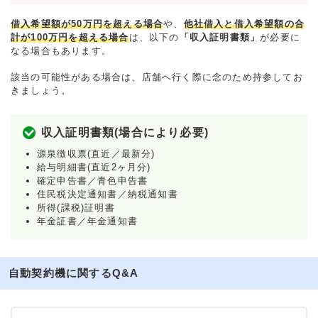
借入希望額が50万円を超える場合
や、
他社借入と借入希望額の合
計が100万円を超える場合
は、以下の
「収入証明書類」
が必要に
なる場合もあります。
該当の可能性がある場合は、店舗へ行く際に念のため持参してお
きましょう。
収入証明書類(場合により必要)
源泉徴収票(直近／最新分)
給与明細書(直近2ヶ月分)
確定申告書／青色申告書
住民税決定通知書／納税通知書
所得(課税)証明書
年金証書／年金通知書
自動契約機に関するQ&A