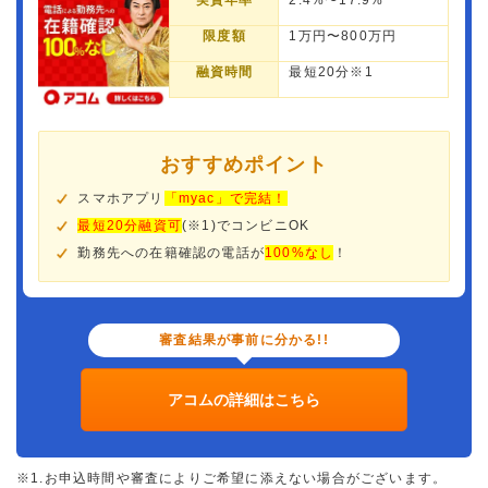
実質年率
2.4%〜17.9%
限度額
1万円〜800万円
融資時間
最短20分※1
おすすめポイント
スマホアプリ
「myac」で完結！
最短20分融資可
(※1)でコンビニOK
勤務先への在籍確認の電話が
100%なし
！
審査結果が事前に分かる!!
アコムの詳細はこちら
※1.お申込時間や審査によりご希望に添えない場合がございます。