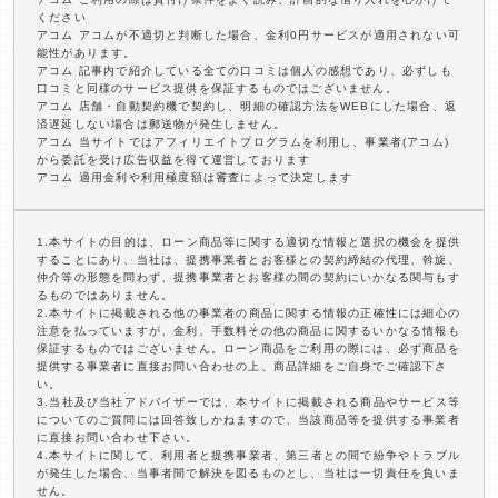
ください
アコム アコムが不適切と判断した場合、金利0円サービスが適用されない可
能性があります。
アコム 記事内で紹介している全ての口コミは個人の感想であり、必ずしも
口コミと同様のサービス提供を保証するものではございません。
アコム 店舗・自動契約機で契約し、明細の確認方法をWEBにした場合、返
済遅延しない場合は郵送物が発生しません。
アコム 当サイトではアフィリエイトプログラムを利用し、事業者(アコム)
から委託を受け広告収益を得て運営しております
アコム 適用金利や利用極度額は審査によって決定します
1.本サイトの目的は、ローン商品等に関する適切な情報と選択の機会を提供
することにあり、当社は、提携事業者とお客様との契約締結の代理、斡旋、
仲介等の形態を問わず、提携事業者とお客様の間の契約にいかなる関与もす
るものではありません。
2.本サイトに掲載される他の事業者の商品に関する情報の正確性には細心の
注意を払っていますが、金利、手数料その他の商品に関するいかなる情報も
保証するものではございません。ローン商品をご利用の際には、必ず商品を
提供する事業者に直接お問い合わせの上、商品詳細をご自身でご確認下さ
い。
3.当社及び当社アドバイザーでは、本サイトに掲載される商品やサービス等
についてのご質問には回答致しかねますので、当該商品等を提供する事業者
に直接お問い合わせ下さい。
4.本サイトに関して、利用者と提携事業者、第三者との間で紛争やトラブル
が発生した場合、当事者間で解決を図るものとし、当社は一切責任を負いま
せん。