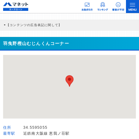
【コンテンツの広告表記に関して】
本コンテンツには、紹介している商品・商材の広告（リンク）を含む場合がありま
す。 これらの広告を経由して読者が企業ホームページを訪れ、成約が発生すると弊
社に対して企業から紹介報酬が支払われるという収益モデルです。 ただし、特定の
羽曳野樫山むじんくんコーナー
商品を根拠なくPRするものではなく、当編集部の調査／ユーザーへの口コミ収集な
どに基づき、公平性を担保した情報提供を行っています。
>提携企業一覧
住所
34.5595055
最寄駅
近鉄南大阪線 恵我ノ荘駅