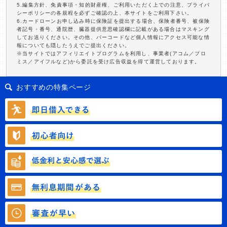
5.編集方針、免責事項・知的財産権、ご利用いただく上での注意、プライバ
シーポリシーの各規程を必ずご確認の上、本サイトをご利用下さい。
6.カードローンお申し込み時に保険証を提出する場合、保険者番号、被保険
者記号・番号、通院歴、臓器提供意思確認欄に記載がある場合はマスキング
してお送りください。その他、バーコードなど個人情報にアクセス可能な情
報についても隠したうえでご提出ください。
※当サイトではアフィリエイトプログラムを利用し、事業者(アコム／プロ
ミス／アイフルなど)から委託を受け広告収益を得て運営しております。
おすすめの特集ページ