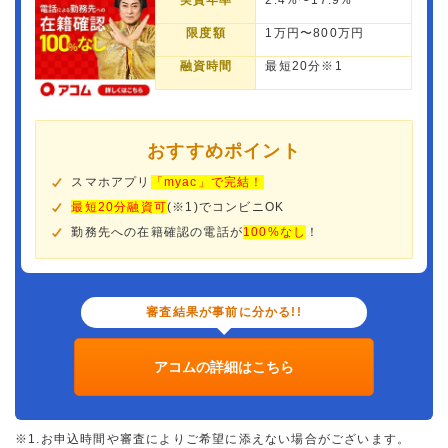
実質年率
2.4%〜17.9%
限度額
1万円〜800万円
融資時間
最短20分※1
おすすめポイント
スマホアプリ
「myac」で完結！
最短20分融資可
(※1)でコンビニOK
勤務先への在籍確認の電話が
100%なし
！
審査結果が事前に分かる!!
アコムの詳細はこちら
※1.お申込時間や審査によりご希望に添えない場合がございます。