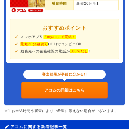
融資時間
最短20分※1
おすすめポイント
スマホアプリ
「myac」で完結！
最短20分融資可
(※1)でコンビニOK
勤務先への在籍確認の電話が
100%なし
！
審査結果が事前に分かる!!
アコムの詳細はこちら
※1.お申込時間や審査によりご希望に添えない場合がございます。
アコムに関する新着記事一覧