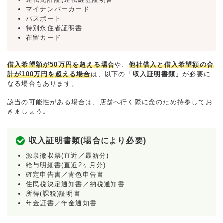
マイナンバーカード
パスポート
特別永住者証明書
在留カード
借入希望額が50万円を超える場合
や、
他社借入と借入希望額の合
計が100万円を超える場合
は、以下の
「収入証明書類」
が必要に
なる場合もあります。
該当の可能性がある場合は、店舗へ行く際に念のため持参してお
きましょう。
収入証明書類(場合により必要)
源泉徴収票(直近／最新分)
給与明細書(直近2ヶ月分)
確定申告書／青色申告書
住民税決定通知書／納税通知書
所得(課税)証明書
年金証書／年金通知書