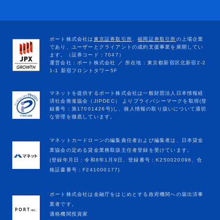
マネットカードローンの編集責任者および編集者は、日本貸金
業協会の定める貸金業務取扱主任者登録を受けています。
(登録年月日：令和8年1月9日、登録番号：K250020096、合
格証書番号：F241000177)
ポート株式会社は金融庁をはじめとする政府機関への届出済事
業者です。
適格機関投資家