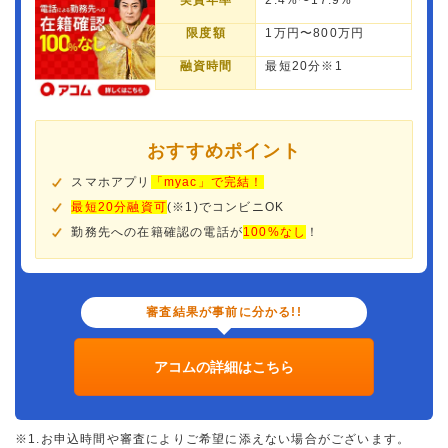
実質年率
2.4%〜17.9%
限度額
1万円〜800万円
融資時間
最短20分※1
おすすめポイント
スマホアプリ
「myac」で完結！
最短20分融資可
(※1)でコンビニOK
勤務先への在籍確認の電話が
100%なし
！
審査結果が事前に分かる!!
アコムの詳細はこちら
※1.お申込時間や審査によりご希望に添えない場合がございます。