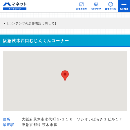
【コンテンツの広告表記に関して】
本コンテンツには、紹介している商品・商材の広告（リンク）を含む場合がありま
す。 これらの広告を経由して読者が企業ホームページを訪れ、成約が発生すると弊
社に対して企業から紹介報酬が支払われるという収益モデルです。 ただし、特定の
阪急茨木西口むじんくんコーナー
商品を根拠なくPRするものではなく、当編集部の調査／ユーザーへの口コミ収集な
どに基づき、公平性を担保した情報提供を行っています。
>提携企業一覧
住所
大阪府茨木市永代町５-１１６ ソシオいばらき１ビル１Ｆ
最寄駅
阪急京都線 茨木市駅