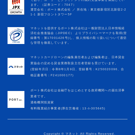
マネットカードローンの編集責任者および編集者は、日本貸金
業協会の定める貸金業務取扱主任者登録を受けています。
(登録年月日：令和8年1月9日、登録番号：K250020096、合
格証書番号：F241000177)
ポート株式会社は金融庁をはじめとする政府機関への届出済事
業者です。
適格機関投資家
有料職業紹介事業者(厚生労働省：13-ﾕ-305645)