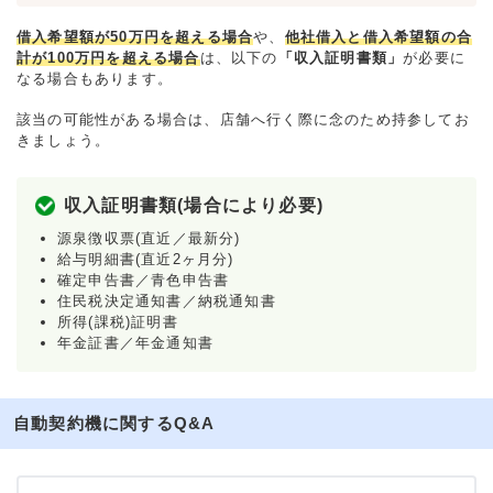
借入希望額が50万円を超える場合
や、
他社借入と借入希望額の合
計が100万円を超える場合
は、以下の
「収入証明書類」
が必要に
なる場合もあります。
該当の可能性がある場合は、店舗へ行く際に念のため持参してお
きましょう。
収入証明書類(場合により必要)
源泉徴収票(直近／最新分)
給与明細書(直近2ヶ月分)
確定申告書／青色申告書
住民税決定通知書／納税通知書
所得(課税)証明書
年金証書／年金通知書
自動契約機に関するQ&A