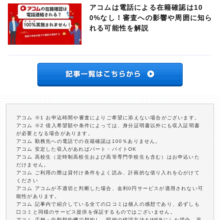
アコムは電話による在籍確認は10
0%なし！審査への影響や周囲に知ら
れる可能性を解説
アコム ※1 お申込時間や審査によりご希望に添えない場合がございます。
アコム ※2 借入希望額や条件によっては、身分証明書以外にも収入証明書
が必要となる場合があります。
アコム 勤務先への電話での在籍確認は100％ありません。
アコム 安定した収入があればパート・バイトOK
アコム 高校生（定時制高校生および高等専門学校生も含む）はお申込いた
だけません。
アコム ご利用の際は貸付け条件をよく読み、計画的な借り入れを心がけて
ください
アコム アコムが不適切と判断した場合、金利0円サービスが適用されない可
能性があります。
アコム 記事内で紹介している全ての口コミは個人の感想であり、必ずしも
口コミと同様のサービス提供を保証するものではございません。
アコム 店舗・自動契約機で契約し、明細の確認方法をWEBにした場合、返