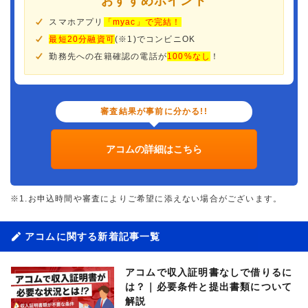
おすすめポイント
スマホアプリ
「myac」で完結！
最短20分融資可
(※1)でコンビニOK
勤務先への在籍確認の電話が
100%なし
！
審査結果が事前に分かる!!
アコムの詳細はこちら
※1.お申込時間や審査によりご希望に添えない場合がございます。
アコムに関する新着記事一覧
アコムで収入証明書なしで借りるに
は？｜必要条件と提出書類について
解説