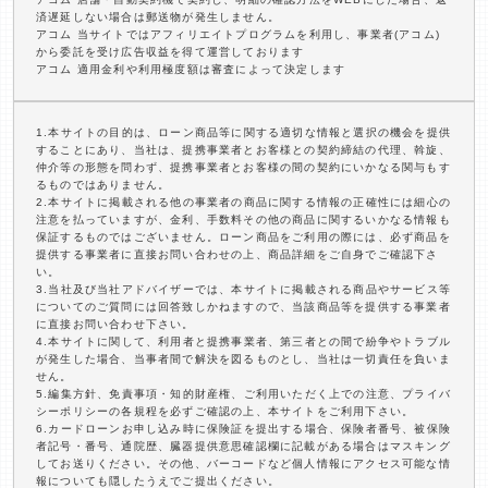
済遅延しない場合は郵送物が発生しません。
アコム 当サイトではアフィリエイトプログラムを利用し、事業者(アコム)
から委託を受け広告収益を得て運営しております
アコム 適用金利や利用極度額は審査によって決定します
1.本サイトの目的は、ローン商品等に関する適切な情報と選択の機会を提供
することにあり、当社は、提携事業者とお客様との契約締結の代理、斡旋、
仲介等の形態を問わず、提携事業者とお客様の間の契約にいかなる関与もす
るものではありません。
2.本サイトに掲載される他の事業者の商品に関する情報の正確性には細心の
注意を払っていますが、金利、手数料その他の商品に関するいかなる情報も
保証するものではございません。ローン商品をご利用の際には、必ず商品を
提供する事業者に直接お問い合わせの上、商品詳細をご自身でご確認下さ
い。
3.当社及び当社アドバイザーでは、本サイトに掲載される商品やサービス等
についてのご質問には回答致しかねますので、当該商品等を提供する事業者
に直接お問い合わせ下さい。
4.本サイトに関して、利用者と提携事業者、第三者との間で紛争やトラブル
が発生した場合、当事者間で解決を図るものとし、当社は一切責任を負いま
せん。
5.編集方針、免責事項・知的財産権、ご利用いただく上での注意、プライバ
シーポリシーの各規程を必ずご確認の上、本サイトをご利用下さい。
6.カードローンお申し込み時に保険証を提出する場合、保険者番号、被保険
者記号・番号、通院歴、臓器提供意思確認欄に記載がある場合はマスキング
してお送りください。その他、バーコードなど個人情報にアクセス可能な情
報についても隠したうえでご提出ください。