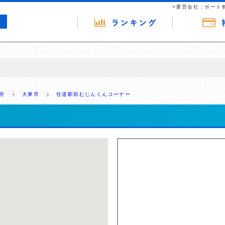
>運営会社：ポート
の広告（リンク）を含む場合があります。 これらの広告を経由して読者
るという収益モデルです。 ただし、特定の商品を根拠なくPRするもので
府
大東市
住道駅前むじんくんコーナー
報提供を行っています。