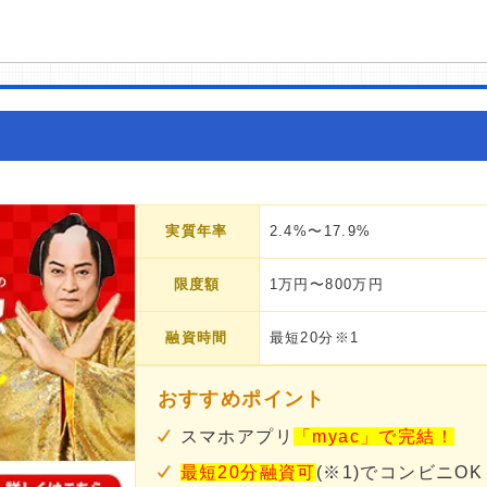
実質年率
2.4%〜17.9%
限度額
1万円〜800万円
融資時間
最短20分※1
おすすめポイント
スマホアプリ
「myac」で完結！
最短20分融資可
(※1)でコンビニOK