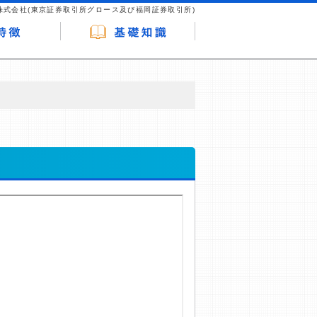
株式会社(東京証券取引所グロース及び福岡証券取引所)
が企業ホームページを訪れ、成約が発生する
はなく、当編集部の調査／ユーザーへの口コ