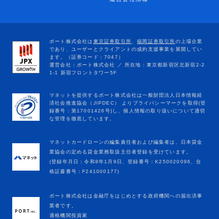
マネットカードローンの編集責任者および編集者は、日本貸金
業協会の定める貸金業務取扱主任者登録を受けています。
(登録年月日：令和8年1月9日、登録番号：K250020096、合
格証書番号：F241000177)
ポート株式会社は金融庁をはじめとする政府機関への届出済事
業者です。
適格機関投資家