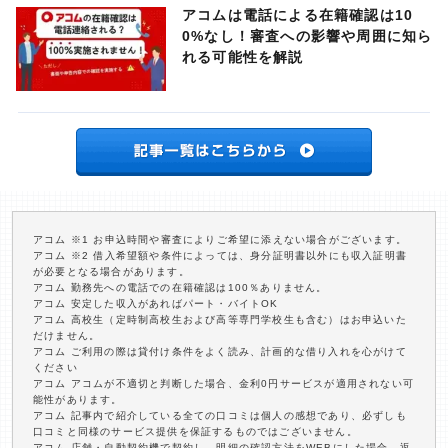
アコムは電話による在籍確認は10
0%なし！審査への影響や周囲に知ら
れる可能性を解説
アコム ※1 お申込時間や審査によりご希望に添えない場合がございます。
アコム ※2 借入希望額や条件によっては、身分証明書以外にも収入証明書
が必要となる場合があります。
アコム 勤務先への電話での在籍確認は100％ありません。
アコム 安定した収入があればパート・バイトOK
アコム 高校生（定時制高校生および高等専門学校生も含む）はお申込いた
だけません。
アコム ご利用の際は貸付け条件をよく読み、計画的な借り入れを心がけて
ください
アコム アコムが不適切と判断した場合、金利0円サービスが適用されない可
能性があります。
アコム 記事内で紹介している全ての口コミは個人の感想であり、必ずしも
口コミと同様のサービス提供を保証するものではございません。
アコム 店舗・自動契約機で契約し、明細の確認方法をWEBにした場合、返