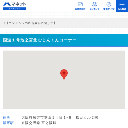
【コンテンツの広告表記に関して】
本コンテンツには、紹介している商品・商材の広告（リンク）を含む場合がありま
す。 これらの広告を経由して読者が企業ホームページを訪れ、成約が発生すると弊
社に対して企業から紹介報酬が支払われるという収益モデルです。 ただし、特定の
国道１号池之宮北むじんくんコーナー
商品を根拠なくPRするものではなく、当編集部の調査／ユーザーへの口コミ収集な
どに基づき、公平性を担保した情報提供を行っています。
>提携企業一覧
住所
大阪府枚方市堂山２丁目１-８ 松田ビル２階
最寄駅
京阪交野線 宮之阪駅