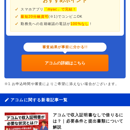
おすすめポイント
スマホアプリ
「myac」で完結！
最短20分融資可
(※1)でコンビニOK
勤務先への在籍確認の電話が
100%なし
！
審査結果が事前に分かる!!
アコムの詳細はこちら
※1.お申込時間や審査によりご希望に添えない場合がございます。
アコムに関する新着記事一覧
アコムで収入証明書なしで借りるに
は？｜必要条件と提出書類について
解説