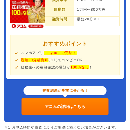
実質年率
2.4%〜17.9%
限度額
1万円〜800万円
融資時間
最短20分※1
おすすめポイント
スマホアプリ
「myac」で完結！
最短20分融資可
(※1)でコンビニOK
勤務先への在籍確認の電話が
100%なし
！
審査結果が事前に分かる!!
アコムの詳細はこちら
※1.お申込時間や審査によりご希望に添えない場合がございます。