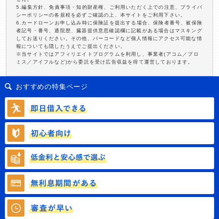
5.編集方針、免責事項・知的財産権、ご利用いただく上での注意、プライバ
シーポリシーの各規程を必ずご確認の上、本サイトをご利用下さい。
6.カードローンお申し込み時に保険証を提出する場合、保険者番号、被保険
者記号・番号、通院歴、臓器提供意思確認欄に記載がある場合はマスキング
してお送りください。その他、バーコードなど個人情報にアクセス可能な情
報についても隠したうえでご提出ください。
※当サイトではアフィリエイトプログラムを利用し、事業者(アコム／プロ
ミス／アイフルなど)から委託を受け広告収益を得て運営しております。
おすすめの特集ページ