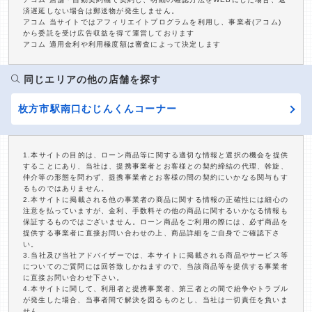
済遅延しない場合は郵送物が発生しません。
アコム 当サイトではアフィリエイトプログラムを利用し、事業者(アコム)
から委託を受け広告収益を得て運営しております
アコム 適用金利や利用極度額は審査によって決定します
同じエリアの他の店舗を探す
枚方市駅南口むじんくんコーナー
1.本サイトの目的は、ローン商品等に関する適切な情報と選択の機会を提供
することにあり、当社は、提携事業者とお客様との契約締結の代理、斡旋、
仲介等の形態を問わず、提携事業者とお客様の間の契約にいかなる関与もす
るものではありません。
2.本サイトに掲載される他の事業者の商品に関する情報の正確性には細心の
注意を払っていますが、金利、手数料その他の商品に関するいかなる情報も
保証するものではございません。ローン商品をご利用の際には、必ず商品を
提供する事業者に直接お問い合わせの上、商品詳細をご自身でご確認下さ
い。
3.当社及び当社アドバイザーでは、本サイトに掲載される商品やサービス等
についてのご質問には回答致しかねますので、当該商品等を提供する事業者
に直接お問い合わせ下さい。
4.本サイトに関して、利用者と提携事業者、第三者との間で紛争やトラブル
が発生した場合、当事者間で解決を図るものとし、当社は一切責任を負いま
せん。