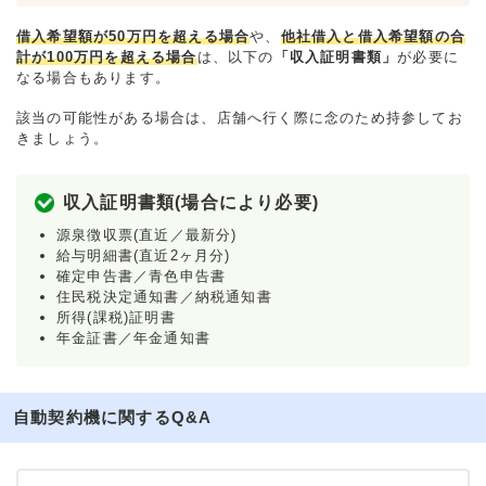
借入希望額が50万円を超える場合
や、
他社借入と借入希望額の合
計が100万円を超える場合
は、以下の
「収入証明書類」
が必要に
なる場合もあります。
該当の可能性がある場合は、店舗へ行く際に念のため持参してお
きましょう。
収入証明書類(場合により必要)
源泉徴収票(直近／最新分)
給与明細書(直近2ヶ月分)
確定申告書／青色申告書
住民税決定通知書／納税通知書
所得(課税)証明書
年金証書／年金通知書
自動契約機に関するQ&A