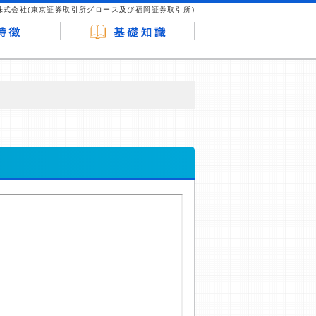
株式会社(東京証券取引所グロース及び福岡証券取引所)
が企業ホームページを訪れ、成約が発生する
はなく、当編集部の調査／ユーザーへの口コ