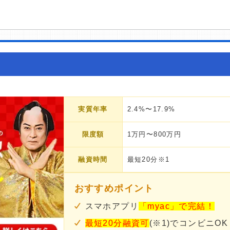
実質年率
2.4%〜17.9%
限度額
1万円〜800万円
融資時間
最短20分※1
おすすめポイント
スマホアプリ
「myac」で完結！
最短20分融資可
(※1)でコンビニOK