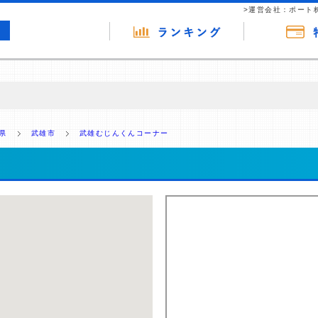
>運営会社：ポート
の広告（リンク）を含む場合があります。 これらの広告を経由して読者
るという収益モデルです。 ただし、特定の商品を根拠なくPRするもので
県
武雄市
武雄むじんくんコーナー
報提供を行っています。