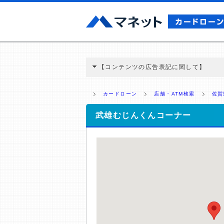
【コンテンツの広告表記に関して】
本コンテンツには、紹介している商品・商材
と弊社に対して企業から紹介報酬が支払われ
カードローン
店舗・ATM検索
佐賀
ミ収集などに基づき、公平性を担保した情
>提携企業一覧
武雄むじんくんコーナー