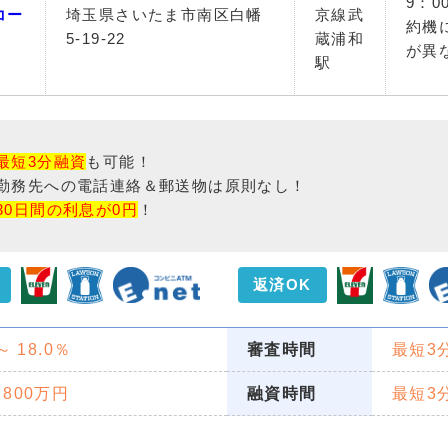
9：0
コー
埼玉県さいたま市南区白幡
京線武
約機
5-19-22
蔵浦和
が異
駅
最短3分融資
も可能！
勤務先への電話連絡＆郵送物は原則なし！
30日間の利息が0円
！
返済OK
 ～ 18.0％
審査時間
最短3
 800万円
融資時間
最短3