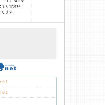
0～21：00※契
により営業時間
なります。
分※1
分※1