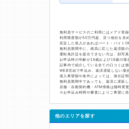
無利息サービスのご利用にはメアド登録
利用限度額が50万円超、且つ他社を含
安定した収入があればパート・バイトO
無利息期間中に、残高に応じた返済額
運転免許証を提出できない方は、顔写
お申込時の年齢が18歳および19歳の
記事内で紹介している全ての口コミは
WEB完結で申込み、返済遅延しない場
借入希望額や条件によっては、身分証
無利息期間中であっても、返済に遅延
店舗・自動契約機・ATM情報は随時変
※お申込み時間や審査によりご希望に
他のエリアを探す