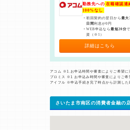
勤務先への
在籍確認連
100%なし
・
初回契約の翌日から
最大
日間
利息が0円
・
WEB申込なら
最短20分
資（※1）
詳細はこちら
アコム ※1.お申込時間や審査によりご希望
プロミス ※1 お申込み時間や審査によりご
アイフル ※申込手続き完了時点から計測し
さいたま市南区の消費者金融の店