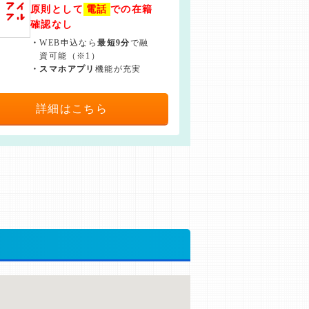
原則として
電話
での在籍
確認なし
・
WEB申込なら
最短9分
で融
資可能（※1）
・
スマホアプリ
機能が充実
詳細はこちら