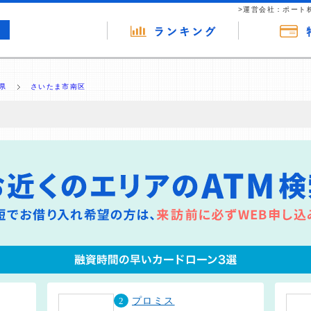
>運営会社：ポート
県
さいたま市南区
の広告（リンク）を含む場合があります。 これらの広告を経由して読者
るという収益モデルです。 ただし、特定の商品を根拠なくPRするもので
報提供を行っています。
2
プロミス