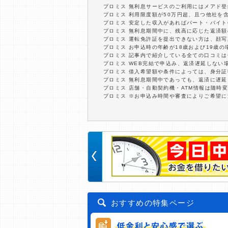
プロミス 無利息サービスのご利用にはメアド登
プロミス 利用限度額が50万円超、且つ他社を
プロミス 安定した収入があればパート・バイト
プロミス 無利息期間中に、残高に応じた返済
プロミス 運転免許証を提出できない方は、顔
プロミス お申込時の年齢が18歳および19歳
プロミス 記事内で紹介している全ての口コミ
プロミス WEB完結で申込み、返済遅延しない
プロミス 借入希望額や条件によっては、身分
プロミス 無利息期間中であっても、返済に遅
プロミス 店舗・自動契約機・ATM情報は随時
プロミス ※お申込み時間や審査によりご希望
おすすめの特集ページ