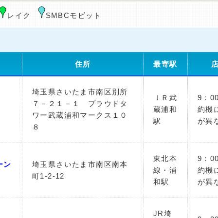
レイク
SMBCモビット
住所
最寄駅
埼玉県さいたま市南区別所
ＪＲ武
9：0
７－２１－１ プラウドタ
蔵浦和
約機
ワー武蔵浦和マークス１０
駅
が異
８
東北本
9：0
ーン
埼玉県さいたま市南区南本
線・浦
約機
町1-2-12
和駅
が異
JR埼