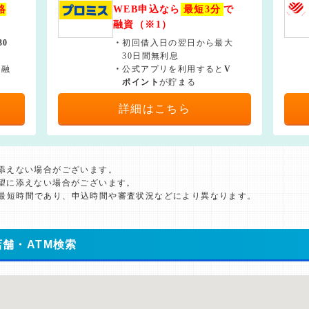
絡
WEB申込なら
最短3分
で
融資（※1）
30
・
初回借入日の翌日から最大
30日間無利息
で融
・
公式アプリを利用すると
V
ポイント
が貯まる
詳細はこちら
に添えない場合がございます。
希望に添えない場合がございます。
た最短時間であり、申込時間や審査状況などにより異なります。
舗・ATM検索