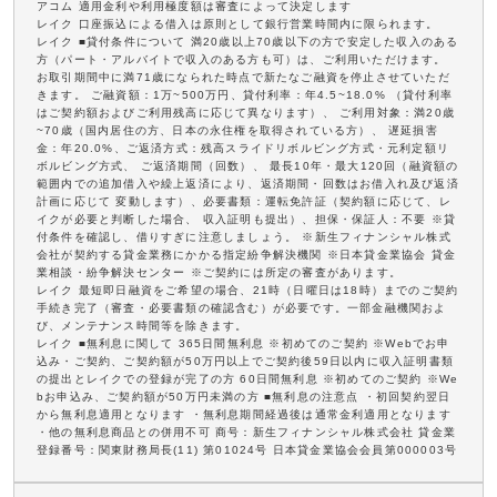
アコム 適用金利や利用極度額は審査によって決定します
レイク 口座振込による借入は原則として銀行営業時間内に限られます。
レイク ■貸付条件について 満20歳以上70歳以下の方で安定した収入のある
方（パート・アルバイトで収入のある方も可）は、ご利用いただけます。
お取引期間中に満71歳になられた時点で新たなご融資を停止させていただ
きます。 ご融資額：1万~500万円、貸付利率：年4.5~18.0% （貸付利率
はご契約額およびご利用残高に応じて異なります）、 ご利用対象：満20歳
~70歳（国内居住の方、日本の永住権を取得されている方）、 遅延損害
金：年20.0%、ご返済方式：残高スライドリボルビング方式・元利定額リ
ボルビング方式、 ご返済期間（回数）、 最長10年・最大120回（融資額の
範囲内での追加借入や繰上返済により、返済期間・回数はお借入れ及び返済
計画に応じて 変動します）、必要書類：運転免許証（契約額に応じて、レ
イクが必要と判断した場合、 収入証明も提出）、担保・保証人：不要 ※貸
付条件を確認し、借りすぎに注意しましょう。 ※新生フィナンシャル株式
会社が契約する貸金業務にかかる指定紛争解決機関 ※日本貸金業協会 貸金
業相談・紛争解決センター ※ご契約には所定の審査があります。
レイク 最短即日融資をご希望の場合、21時（日曜日は18時）までのご契約
手続き完了（審査・必要書類の確認含む）が必要です。一部金融機関およ
び、メンテナンス時間等を除きます。
レイク ■無利息に関して 365日間無利息 ※初めてのご契約 ※Webでお申
込み・ご契約、ご契約額が50万円以上でご契約後59日以内に収入証明書類
の提出とレイクでの登録が完了の方 60日間無利息 ※初めてのご契約 ※We
bお申込み、ご契約額が50万円未満の方 ■無利息の注意点 ・初回契約翌日
から無利息適用となります ・無利息期間経過後は通常金利適用となります
・他の無利息商品との併用不可 商号：新生フィナンシャル株式会社 貸金業
登録番号：関東財務局長(11) 第01024号 日本貸金業協会会員第000003号