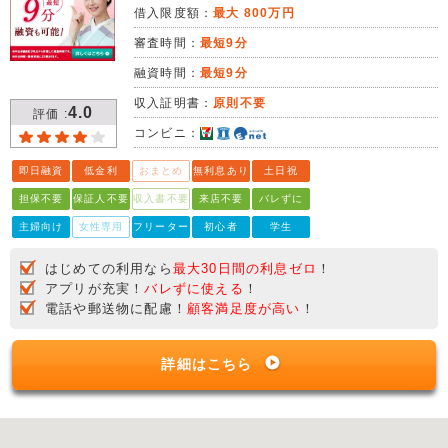
借入限度額：
最大 800万円
審査時間：
最短9分
融資時間：
最短9分
収入証明書：
原則不要
4.0
評価 :
コンビニ：
即日融資
低金利
おまとめ
無利息あり
土日祝
担保不要
保証人不要
収入書不要
来店不要
バレずに
主婦向け
女性専用
フリーター
初心者
学生
はじめての利用なら
最大30日間の利息ゼロ
！
アプリが充実！
バレずに使える
！
電話や郵送物に配慮！
顧客満足度が高い
！
詳細はこちら