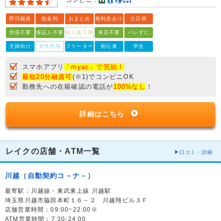
コンビニ：
即日融資
低金利
おまとめ
無利息あり
土日祝
担保不要
保証人不要
収入書不要
来店不要
バレずに
主婦向け
女性専用
フリーター
初心者
学生
スマホアプリ
「myac」で完結！
最短20分融資可
(※1)でコンビニOK
勤務先への在籍確認の電話が
100%なし
！
詳細はこちら
レイクの店舗・ATM一覧
口コミ・詳細
川越（自動契約コ－ナ－）
最寄駅：川越線・東武東上線 川越駅
埼玉県川越市脇田本町１６－２ 川越翔ビル３Ｆ
店舗営業時間：09:00~22:00※
ATM営業時間：7:30-24:00