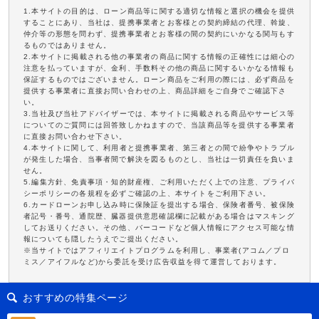
1.本サイトの目的は、ローン商品等に関する適切な情報と選択の機会を提供
することにあり、当社は、提携事業者とお客様との契約締結の代理、斡旋、
仲介等の形態を問わず、提携事業者とお客様の間の契約にいかなる関与もす
るものではありません。
2.本サイトに掲載される他の事業者の商品に関する情報の正確性には細心の
注意を払っていますが、金利、手数料その他の商品に関するいかなる情報も
保証するものではございません。ローン商品をご利用の際には、必ず商品を
提供する事業者に直接お問い合わせの上、商品詳細をご自身でご確認下さ
い。
3.当社及び当社アドバイザーでは、本サイトに掲載される商品やサービス等
についてのご質問には回答致しかねますので、当該商品等を提供する事業者
に直接お問い合わせ下さい。
4.本サイトに関して、利用者と提携事業者、第三者との間で紛争やトラブル
が発生した場合、当事者間で解決を図るものとし、当社は一切責任を負いま
せん。
5.編集方針、免責事項・知的財産権、ご利用いただく上での注意、プライバ
シーポリシーの各規程を必ずご確認の上、本サイトをご利用下さい。
6.カードローンお申し込み時に保険証を提出する場合、保険者番号、被保険
者記号・番号、通院歴、臓器提供意思確認欄に記載がある場合はマスキング
してお送りください。その他、バーコードなど個人情報にアクセス可能な情
報についても隠したうえでご提出ください。
※当サイトではアフィリエイトプログラムを利用し、事業者(アコム／プロ
ミス／アイフルなど)から委託を受け広告収益を得て運営しております。
おすすめの特集ページ