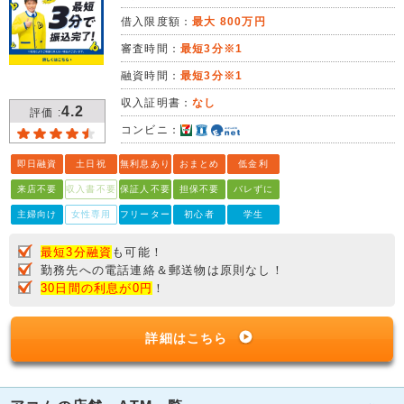
借入限度額：
最大 800万円
審査時間：
最短3分※1
融資時間：
最短3分※1
収入証明書：
なし
4.2
評価 :
コンビニ：
即日融資
土日祝
無利息あり
おまとめ
低金利
来店不要
収入書不要
保証人不要
担保不要
バレずに
主婦向け
女性専用
フリーター
初心者
学生
最短3分融資
も可能！
勤務先への電話連絡＆郵送物は原則なし！
30日間の利息が0円
！
詳細はこちら