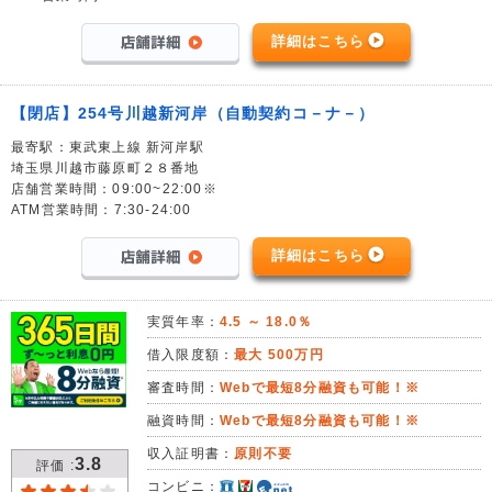
詳細はこちら
【閉店】254号川越新河岸（自動契約コ－ナ－）
最寄駅：東武東上線 新河岸駅
埼玉県川越市藤原町２８番地
店舗営業時間：09:00~22:00※
ATM営業時間：7:30-24:00
詳細はこちら
実質年率：
4.5 ～ 18.0％
借入限度額：
最大 500万円
審査時間：
Webで最短8分融資も可能！※
融資時間：
Webで最短8分融資も可能！※
収入証明書：
原則不要
3.8
評価 :
コンビニ：