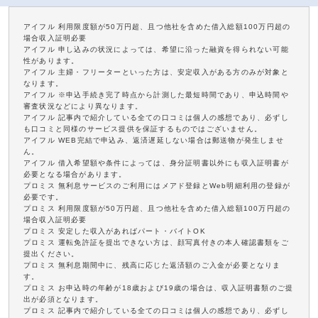
アイフル 利用限度額が50万円超、且つ他社を含めた借入総額100万円超の
場合収入証明必要
アイフル 申し込みの状況によっては、希望に沿った融資を得られない可能
性があります。
アイフル 主婦・フリーターといった方は、安定収入がある方のみが対象と
なります。
アイフル ※申込手続き完了時点から計測した最短時間であり、申込時間や
審査状況などにより異なります。
アイフル 記事内で紹介している全ての口コミは個人の感想であり、必ずし
も口コミと同様のサービス提供を保証するものではございません。
アイフル WEB完結で申込み、返済遅延しない場合は郵送物が発生しませ
ん。
アイフル 借入希望額や条件によっては、身分証明書以外にも収入証明書が
必要となる場合があります。
プロミス 無利息サービスのご利用にはメアド登録とWeb明細利用の登録が
必要です。
プロミス 利用限度額が50万円超、且つ他社を含めた借入総額100万円超の
場合収入証明必要
プロミス 安定した収入があればパート・バイトOK
プロミス 運転免許証を提出できない方は、顔写真付きの本人確認書類をご
提出ください。
プロミス 無利息期間中に、残高に応じた返済額のご入金が必要となりま
す。
プロミス お申込時の年齢が18歳および19歳の場合は、収入証明書類のご提
出が必須となります。
プロミス 記事内で紹介している全ての口コミは個人の感想であり、必ずし