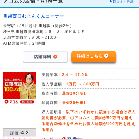
アコムの店舗・ATM一覧
口コミ・詳細
川越西口むじんくんコーナー
最寄駅：JR川越線 川越駅（徒歩2分）
埼玉県川越市脇田本町１６－３ 堀ビル１Ｆ
店舗営業時間：9:00～21:00※
ATM営業時間：24時間
詳細はこちら
実質年率：
2.4 ～ 17.9％
借入限度額：
1万円 ～ 800万円
審査時間：
最短20分※1
融資時間：
最短20分※1
収入証明書：
以下のいずれかに該当する場合は収入
証明書が必要。①アコムのご契約が50万円を超え
る場合②他社を含めたお借入総額が100万円を超え
る場合
4.2
評価 :