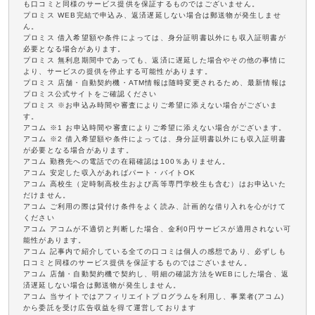
も口コミと同様のサービス提供を保証するものではございません。
プロミス WEB完結で申込み、返済遅延しない場合は郵送物が発生しませ
ん。
プロミス 借入希望額や条件によっては、身分証明書以外にも収入証明書が
必要となる場合があります。
プロミス 無利息期間中であっても、返済に遅延した場合やその他の事情に
より、サービスの提供を停止する可能性があります。
プロミス 店舗・自動契約機・ATM情報は随時変更されるため、最新情報は
プロミス公式サイトをご確認ください
プロミス ※お申込み時間や審査によりご希望に添えない場合がございま
す。
アコム ※1 お申込時間や審査によりご希望に添えない場合がございます。
アコム ※2 借入希望額や条件によっては、身分証明書以外にも収入証明書
が必要となる場合があります。
アコム 勤務先への電話での在籍確認は100％ありません。
アコム 安定した収入があればパート・バイトOK
アコム 高校生（定時制高校生および高等専門学校生も含む）はお申込いた
だけません。
アコム ご利用の際は貸付け条件をよく読み、計画的な借り入れを心がけて
ください
アコム アコムが不適切と判断した場合、金利0円サービスが適用されない可
能性があります。
アコム 記事内で紹介している全ての口コミは個人の感想であり、必ずしも
口コミと同様のサービス提供を保証するものではございません。
アコム 店舗・自動契約機で契約し、明細の確認方法をWEBにした場合、返
済遅延しない場合は郵送物が発生しません。
アコム 当サイトではアフィリエイトプログラムを利用し、事業者(アコム)
から委託を受け広告収益を得て運営しております