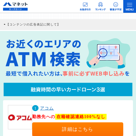
【コンテンツの広告表記に関して】
本コンテンツには、紹介している商品・商材の広告（リンク）を含む場合がありま
す。 これらの広告を経由して読者が企業ホームページを訪れ、成約が発生すると弊
社に対して企業から紹介報酬が支払われるという収益モデルです。 ただし、特定の
商品を根拠なくPRするものではなく、当編集部の調査／ユーザーへの口コミ収集な
どに基づき、公平性を担保した情報提供を行っています。
>提携企業一覧
1
アコム
勤務先への
在籍確認連絡100%なし
詳細はこちら