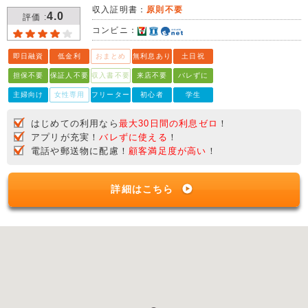
収入証明書：
原則不要
4.0
評価 :
コンビニ：
即日融資
低金利
おまとめ
無利息あり
土日祝
担保不要
保証人不要
収入書不要
来店不要
バレずに
主婦向け
女性専用
フリーター
初心者
学生
はじめての利用なら
最大30日間の利息ゼロ
！
アプリが充実！
バレずに使える
！
電話や郵送物に配慮！
顧客満足度が高い
！
詳細はこちら