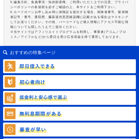
5.編集方針、免責事項・知的財産権、ご利用いただく上での注意、プライバ
シーポリシーの各規程を必ずご確認の上、本サイトをご利用下さい。
6.カードローンお申し込み時に保険証を提出する場合、保険者番号、被保険
者記号・番号、通院歴、臓器提供意思確認欄に記載がある場合はマスキング
してお送りください。その他、バーコードなど個人情報にアクセス可能な情
報についても隠したうえでご提出ください。
※当サイトではアフィリエイトプログラムを利用し、事業者(アコム／プロ
ミス／アイフルなど)から委託を受け広告収益を得て運営しております。
おすすめの特集ページ