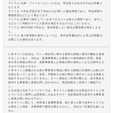
アイフル 主婦・フリーターといった方は、安定収入がある方のみが対象と
なります。
アイフル ※申込手続き完了時点から計測した最短時間であり、申込時間や
審査状況などにより異なります。
アイフル 記事内で紹介している全ての口コミは個人の感想であり、必ずし
も口コミと同様のサービス提供を保証するものではございません。
アイフル WEB完結で申込み、返済遅延しない場合は郵送物が発生しませ
ん。
アイフル 借入希望額や条件によっては、身分証明書以外にも収入証明書が
必要となる場合があります。
1.本サイトの目的は、ローン商品等に関する適切な情報と選択の機会を提供
することにあり、当社は、提携事業者とお客様との契約締結の代理、斡旋、
仲介等の形態を問わず、提携事業者とお客様の間の契約にいかなる関与もす
るものではありません。
2.本サイトに掲載される他の事業者の商品に関する情報の正確性には細心の
注意を払っていますが、金利、手数料その他の商品に関するいかなる情報も
保証するものではございません。ローン商品をご利用の際には、必ず商品を
提供する事業者に直接お問い合わせの上、商品詳細をご自身でご確認下さ
い。
3.当社及び当社アドバイザーでは、本サイトに掲載される商品やサービス等
についてのご質問には回答致しかねますので、当該商品等を提供する事業者
に直接お問い合わせ下さい。
4.本サイトに関して、利用者と提携事業者、第三者との間で紛争やトラブル
が発生した場合、当事者間で解決を図るものとし、当社は一切責任を負いま
せん。