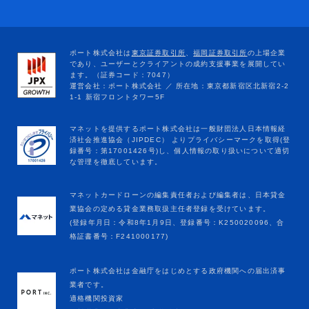
マネットカードローンの編集責任者および編集者は、日本貸金
業協会の定める貸金業務取扱主任者登録を受けています。
(登録年月日：令和8年1月9日、登録番号：K250020096、合
格証書番号：F241000177)
ポート株式会社は金融庁をはじめとする政府機関への届出済事
業者です。
適格機関投資家