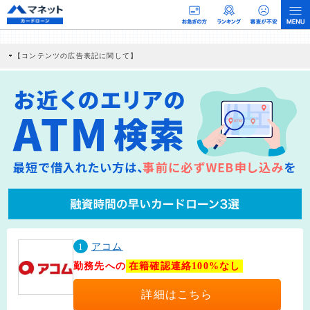
【コンテンツの広告表記に関して】
本コンテンツには、紹介している商品・商材の広告（リンク）を含む場合がありま
す。 これらの広告を経由して読者が企業ホームページを訪れ、成約が発生すると弊
社に対して企業から紹介報酬が支払われるという収益モデルです。 ただし、特定の
商品を根拠なくPRするものではなく、当編集部の調査／ユーザーへの口コミ収集な
どに基づき、公平性を担保した情報提供を行っています。
>提携企業一覧
1
アコム
勤務先への
在籍確認連絡100%なし
詳細はこちら