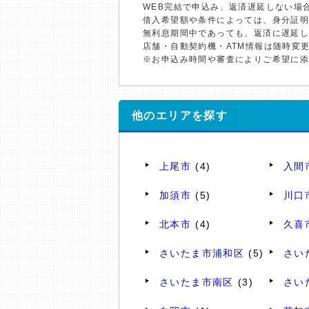
WEB完結で申込み、返済遅延しない場
借入希望額や条件によっては、身分証
無利息期間中であっても、返済に遅延
店舗・自動契約機・ATM情報は随時変
※お申込み時間や審査によりご希望に
他のエリアを探す
上尾市
(4)
入間
加須市
(5)
川口
北本市
(4)
久喜
さいたま市浦和区
(5)
さい
さいたま市南区
(3)
さい