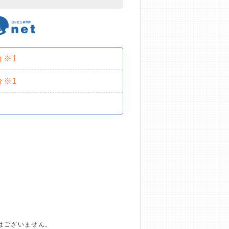
分※1
分※1
はございません。