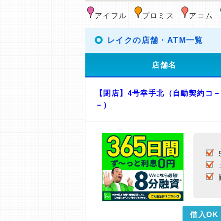
アイフル
プロミス
アコム
レイクの店舗・ATM一覧
店舗名
【閉店】4号幸手北（自動契約コ
－）
借入OK