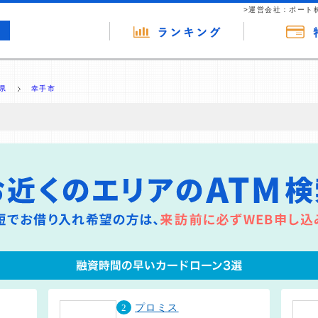
>運営会社：ポート
県
幸手市
の広告（リンク）を含む場合があります。 これらの広告を経由して読者
るという収益モデルです。 ただし、特定の商品を根拠なくPRするもので
報提供を行っています。
2
プロミス