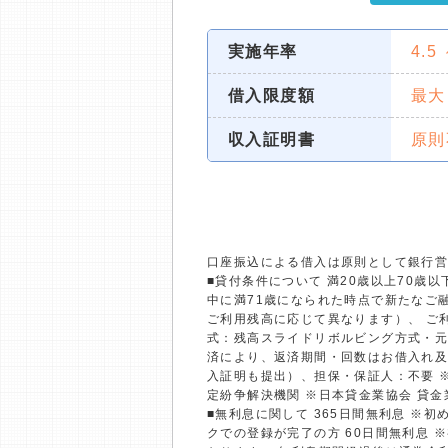
実施年率
4.5
借入限度額
最大
収入証明書
原則
口座振込による借入は原則として銀行
■貸付条件について 満20歳以上70
中に満71歳になられた時点で新たなご融
ご利用残高に応じて異なります）、 ご利
式：残高スライドリボルビング方式・元
済により、返済期間・回数はお借入れ及
入証明も提出）、担保・保証人：不要 
定紛争解決機関 ※日本貸金業協会 貸
■無利息に関して 365日間無利息 ※
クでの登録が完了の方 60日間無利息 