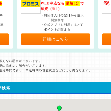
絡
WEB申込なら
最短3分
で
融資（※1）
30
・
初回借入日の翌日から最大
30日間無利息
で融
・
公式アプリを利用すると
V
ポイント
が貯まる
詳細はこちら
に添えない場合がございます。
希望に添えない場合がございます。
た最短時間であり、申込時間や審査状況などにより異なります。
M検索