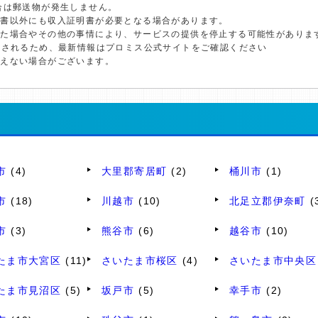
合は郵送物が発生しません。
明書以外にも収入証明書が必要となる場合があります。
した場合やその他の事情により、サービスの提供を停止する可能性がありま
更されるため、最新情報はプロミス公式サイトをご確認ください
添えない場合がございます。
市
(4)
大里郡寄居町
(2)
桶川市
(1)
市
(18)
川越市
(10)
北足立郡伊奈町
(
市
(3)
熊谷市
(6)
越谷市
(10)
たま市大宮区
(11)
さいたま市桜区
(4)
さいたま市中央区
たま市見沼区
(5)
坂戸市
(5)
幸手市
(2)