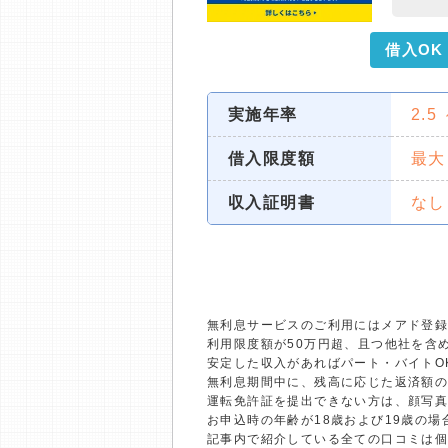
借入OK
実施年率
2.5
借入限度額
最大
収入証明書
なし
無利息サービスのご利用にはメアド登録
利用限度額が50万円超、且つ他社を含
安定した収入があればパート・バイトO
無利息期間中に、残高に応じた返済額
運転免許証を提出できない方は、顔写
お申込時の年齢が18歳および19歳の
記事内で紹介している全ての口コミは