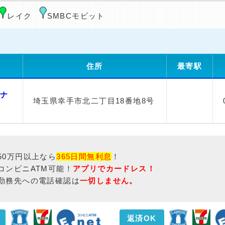
レイク
SMBCモビット
住所
最寄駅
－ナ
埼玉県幸手市北二丁目18番地8号
50万円以上なら
365日間無利息
！
コンビニATM可能！
アプリでカードレス！
勤務先への電話確認は
一切しません。
返済OK