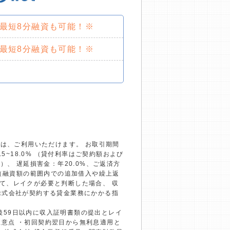
で最短8分融資も可能！※
で最短8分融資も可能！※
）は、ご利用いただけます。 お取引期間
~18.0% （貸付利率はご契約額および
、 遅延損害金：年20.0%、ご返済方
回（融資額の範囲内での追加借入や繰上返
て、レイクが必要と判断した場合、 収
株式会社が契約する貸金業務にかかる指
約後59日以内に収入証明書類の提出とレイ
の注意点 ・初回契約翌日から無利息適用と