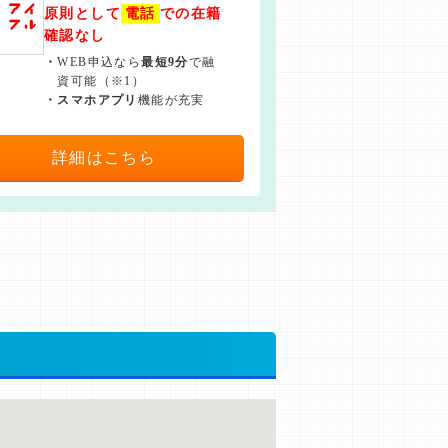
原則として
電話
での在籍
確認なし
・
WEB申込なら
最短9分
で融
資可能（※1）
・
スマホアプリ
機能が充実
詳細はこちら