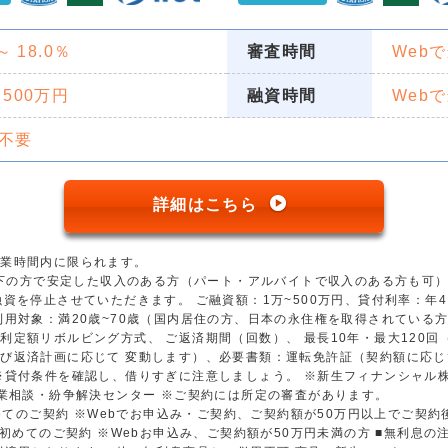
 ～ 18.0％
審査時間
Web
 500万円
融資時間
Web
不要
詳細はこちら
営業時間内に限られます。
歳以下の方で安定した収入のある方（パート・アルバイトで収入のある方も可
資を停止させていただきます。 ご融資額：1万~500万円、貸付利率：年4.5
用対象：満20歳~70歳（国内居住の方、日本の永住権を取得されている方）
利定額リボルビング方式、 ご返済期間（回数）、 最長10年・最大120
び返済計画に応じて 変動します）、必要書類：運転免許証（契約額に応じ
※貸付条件を確認し、借りすぎに注意しましょう。 ※新生フィナンシャル
金業相談・紛争解決センター ※ご契約には所定の審査があります。
初めてのご契約 ※Webでお申込み・ご契約、ご契約額が50万円以上でご契
※初めてのご契約 ※Webお申込み、ご契約額が50万円未満の方 ■無利息