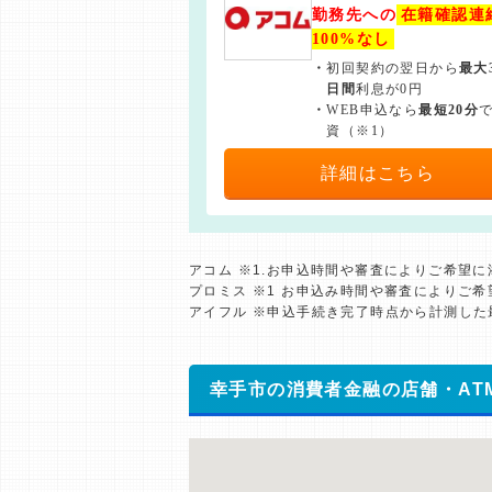
勤務先への
在籍確認連
100%なし
・
初回契約の翌日から
最大
日間
利息が0円
・
WEB申込なら
最短20分
資（※1）
詳細はこちら
アコム ※1.お申込時間や審査によりご希望
プロミス ※1 お申込み時間や審査によりご
アイフル ※申込手続き完了時点から計測し
幸手市の消費者金融の店舗・AT