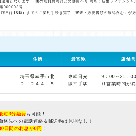
利適用となります ・他の無利息商品との併用不可 商号：新生フィナンシャ
第000003号
日曜日は18時）までのご契約手続き完了（審査・必要書類の確認含む）が
住所
最寄駅
店舗営
埼玉県幸手市北
東武日光
9：00～21：
２－２４４－８
線幸手駅
り営業時間が
最短3分融資
も可能！
勤務先への電話連絡＆郵送物は原則なし！
30日間の利息が0円
！