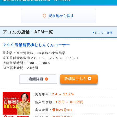
現在地から探す
アコムの店舗・ATM一覧
口コミ・詳細
２９９号飯能双柳むじんくんコーナー
最寄駅：西武池袋線、JR各線の東飯能駅
埼玉県飯能市双柳２８０-２ フォリストビル２Ｆ
店舗営業時間：9:00～21:00※
ATM営業時間：24時間
詳細はこちら
実質年率：
2.4 ～ 17.9％
借入限度額：
1万円 ～ 800万円
審査時間：
最短20分※1