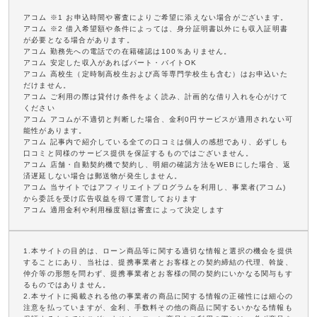
アコム ※1 お申込時間や審査によりご希望に添えない場合がございます。
アコム ※2 借入希望額や条件によっては、身分証明書以外にも収入証明書
が必要となる場合があります。
アコム 勤務先への電話での在籍確認は100％ありません。
アコム 安定した収入があればパート・バイトOK
アコム 高校生（定時制高校生および高等専門学校生も含む）はお申込いた
だけません。
アコム ご利用の際は貸付け条件をよく読み、計画的な借り入れを心がけて
ください
アコム アコムが不適切と判断した場合、金利0円サービスが適用されない可
能性があります。
アコム 記事内で紹介している全ての口コミは個人の感想であり、必ずしも
口コミと同様のサービス提供を保証するものではございません。
アコム 店舗・自動契約機で契約し、明細の確認方法をWEBにした場合、返
済遅延しない場合は郵送物が発生しません。
アコム 当サイトではアフィリエイトプログラムを利用し、事業者(アコム)
から委託を受け広告収益を得て運営しております
アコム 適用金利や利用極度額は審査によって決定します
1.本サイトの目的は、ローン商品等に関する適切な情報と選択の機会を提供
することにあり、当社は、提携事業者とお客様との契約締結の代理、斡旋、
仲介等の形態を問わず、提携事業者とお客様の間の契約にいかなる関与もす
るものではありません。
2.本サイトに掲載される他の事業者の商品に関する情報の正確性には細心の
注意を払っていますが、金利、手数料その他の商品に関するいかなる情報も