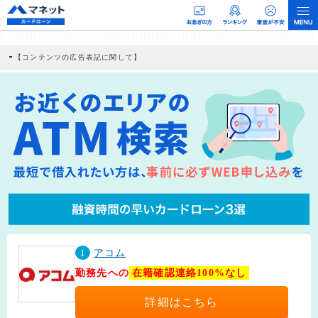
【コンテンツの広告表記に関して】
本コンテンツには、紹介している商品・商材の広告（リンク）を含む場合がありま
す。 これらの広告を経由して読者が企業ホームページを訪れ、成約が発生すると弊
社に対して企業から紹介報酬が支払われるという収益モデルです。 ただし、特定の
商品を根拠なくPRするものではなく、当編集部の調査／ユーザーへの口コミ収集な
どに基づき、公平性を担保した情報提供を行っています。
>提携企業一覧
1
アコム
勤務先への
在籍確認連絡100%なし
詳細はこちら