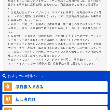
保証するものではございません。ローン商品をご利用の際には、必ず商品を
提供する事業者に直接お問い合わせの上、商品詳細をご自身でご確認下さ
い。
3.当社及び当社アドバイザーでは、本サイトに掲載される商品やサービス等
についてのご質問には回答致しかねますので、当該商品等を提供する事業者
に直接お問い合わせ下さい。
4.本サイトに関して、利用者と提携事業者、第三者との間で紛争やトラブル
が発生した場合、当事者間で解決を図るものとし、当社は一切責任を負いま
せん。
5.編集方針、免責事項・知的財産権、ご利用いただく上での注意、プライバ
シーポリシーの各規程を必ずご確認の上、本サイトをご利用下さい。
6.カードローンお申し込み時に保険証を提出する場合、保険者番号、被保険
者記号・番号、通院歴、臓器提供意思確認欄に記載がある場合はマスキング
してお送りください。その他、バーコードなど個人情報にアクセス可能な情
報についても隠したうえでご提出ください。
※当サイトではアフィリエイトプログラムを利用し、事業者(アコム／プロ
ミス／アイフルなど)から委託を受け広告収益を得て運営しております。
おすすめの特集ページ