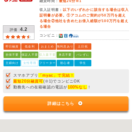
融資時間：
最短20分※1
収入証明書：
以下のいずれかに該当する場合は収入
証明書が必要。①アコムのご契約が50万円を超え
る場合②他社を含めたお借入総額が100万円を超え
る場合
4.2
評価 :
コンビニ：
即日融資
低金利
おまとめ
無利息あり
土日祝
担保不要
保証人不要
収入書不要
来店不要
バレずに
主婦向け
女性専用
フリーター
初心者
学生
スマホアプリ
「myac」で完結！
最短20分融資可
(※1)でコンビニOK
勤務先への在籍確認の電話が
100%なし
！
詳細はこちら