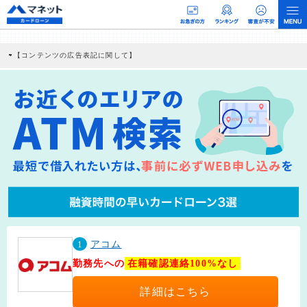
【コンテンツの広告表記に関して】
本コンテンツには、紹介している商品・商材の広告（リンク）を含む場合がありま
す。 これらの広告を経由して読者が企業ホームページを訪れ、成約が発生すると弊
社に対して企業から紹介報酬が支払われるという収益モデルです。 ただし、特定の
商品を根拠なくPRするものではなく、当編集部の調査／ユーザーへの口コミ収集な
どに基づき、公平性を担保した情報提供を行っています。
>提携企業一覧
1
アコム
勤務先への
在籍確認連絡100%なし
詳細はこちら