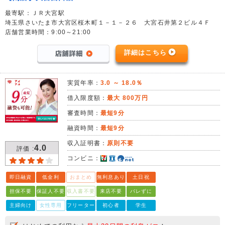
最寄駅：ＪＲ大宮駅
埼玉県さいたま市大宮区桜木町１－１－２６ 大宮石井第２ビル４Ｆ
店舗営業時間：9:00～21:00
詳細はこちら
実質年率：
3.0 ～ 18.0％
借入限度額：
最大 800万円
審査時間：
最短9分
融資時間：
最短9分
収入証明書：
原則不要
4.0
評価 :
コンビニ：
即日融資
低金利
おまとめ
無利息あり
土日祝
担保不要
保証人不要
収入書不要
来店不要
バレずに
主婦向け
女性専用
フリーター
初心者
学生