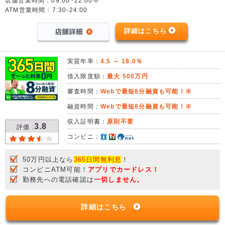
店舗営業時間：09:00~22:00※
ATM営業時間：7:30-24:00
詳細はこちら
実質年率：
4.5 ～ 18.0％
借入限度額：
最大 500万円
審査時間：
Webで最短8分融資も可能！※
融資時間：
Webで最短8分融資も可能！※
収入証明書：
原則不要
3.8
評価 :
コンビニ：
50万円以上なら
365日間無利息
！
コンビニATM可能！
アプリでカードレス！
勤務先への電話確認は
一切しません。
詳細はこちら