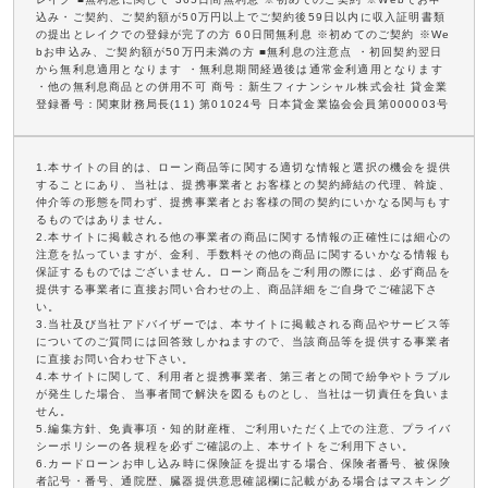
込み・ご契約、ご契約額が50万円以上でご契約後59日以内に収入証明書類
の提出とレイクでの登録が完了の方 60日間無利息 ※初めてのご契約 ※We
bお申込み、ご契約額が50万円未満の方 ■無利息の注意点 ・初回契約翌日
から無利息適用となります ・無利息期間経過後は通常金利適用となります
・他の無利息商品との併用不可 商号：新生フィナンシャル株式会社 貸金業
登録番号：関東財務局長(11) 第01024号 日本貸金業協会会員第000003号
1.本サイトの目的は、ローン商品等に関する適切な情報と選択の機会を提供
することにあり、当社は、提携事業者とお客様との契約締結の代理、斡旋、
仲介等の形態を問わず、提携事業者とお客様の間の契約にいかなる関与もす
るものではありません。
2.本サイトに掲載される他の事業者の商品に関する情報の正確性には細心の
注意を払っていますが、金利、手数料その他の商品に関するいかなる情報も
保証するものではございません。ローン商品をご利用の際には、必ず商品を
提供する事業者に直接お問い合わせの上、商品詳細をご自身でご確認下さ
い。
3.当社及び当社アドバイザーでは、本サイトに掲載される商品やサービス等
についてのご質問には回答致しかねますので、当該商品等を提供する事業者
に直接お問い合わせ下さい。
4.本サイトに関して、利用者と提携事業者、第三者との間で紛争やトラブル
が発生した場合、当事者間で解決を図るものとし、当社は一切責任を負いま
せん。
5.編集方針、免責事項・知的財産権、ご利用いただく上での注意、プライバ
シーポリシーの各規程を必ずご確認の上、本サイトをご利用下さい。
6.カードローンお申し込み時に保険証を提出する場合、保険者番号、被保険
者記号・番号、通院歴、臓器提供意思確認欄に記載がある場合はマスキング