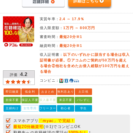
詳細はこちら
実質年率：
2.4 ～ 17.9％
借入限度額：
1万円 ～ 800万円
審査時間：
最短20分※1
融資時間：
最短20分※1
収入証明書：
以下のいずれかに該当する場合は収入
証明書が必要。①アコムのご契約が50万円を超え
る場合②他社を含めたお借入総額が100万円を超え
る場合
4.2
評価 :
コンビニ：
即日融資
低金利
おまとめ
無利息あり
土日祝
担保不要
保証人不要
収入書不要
来店不要
バレずに
主婦向け
女性専用
フリーター
初心者
学生
スマホアプリ
「myac」で完結！
最短20分融資可
(※1)でコンビニOK
勤務先への在籍確認の電話が
100%なし
！