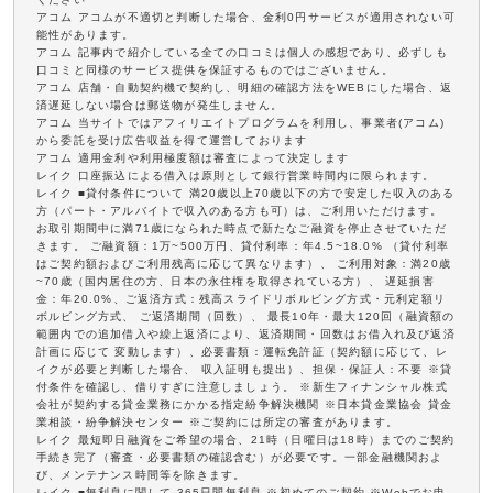
アコム アコムが不適切と判断した場合、金利0円サービスが適用されない可
能性があります。
アコム 記事内で紹介している全ての口コミは個人の感想であり、必ずしも
口コミと同様のサービス提供を保証するものではございません。
アコム 店舗・自動契約機で契約し、明細の確認方法をWEBにした場合、返
済遅延しない場合は郵送物が発生しません。
アコム 当サイトではアフィリエイトプログラムを利用し、事業者(アコム)
から委託を受け広告収益を得て運営しております
アコム 適用金利や利用極度額は審査によって決定します
レイク 口座振込による借入は原則として銀行営業時間内に限られます。
レイク ■貸付条件について 満20歳以上70歳以下の方で安定した収入のある
方（パート・アルバイトで収入のある方も可）は、ご利用いただけます。
お取引期間中に満71歳になられた時点で新たなご融資を停止させていただ
きます。 ご融資額：1万~500万円、貸付利率：年4.5~18.0% （貸付利率
はご契約額およびご利用残高に応じて異なります）、 ご利用対象：満20歳
~70歳（国内居住の方、日本の永住権を取得されている方）、 遅延損害
金：年20.0%、ご返済方式：残高スライドリボルビング方式・元利定額リ
ボルビング方式、 ご返済期間（回数）、 最長10年・最大120回（融資額の
範囲内での追加借入や繰上返済により、返済期間・回数はお借入れ及び返済
計画に応じて 変動します）、必要書類：運転免許証（契約額に応じて、レ
イクが必要と判断した場合、 収入証明も提出）、担保・保証人：不要 ※貸
付条件を確認し、借りすぎに注意しましょう。 ※新生フィナンシャル株式
会社が契約する貸金業務にかかる指定紛争解決機関 ※日本貸金業協会 貸金
業相談・紛争解決センター ※ご契約には所定の審査があります。
レイク 最短即日融資をご希望の場合、21時（日曜日は18時）までのご契約
手続き完了（審査・必要書類の確認含む）が必要です。一部金融機関およ
び、メンテナンス時間等を除きます。
レイク ■無利息に関して 365日間無利息 ※初めてのご契約 ※Webでお申