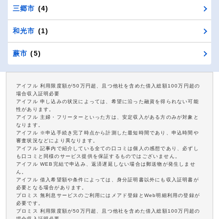
三郷市
(4)
和光市
(1)
蕨市
(5)
アイフル 利用限度額が50万円超、且つ他社を含めた借入総額100万円超の
場合収入証明必要
アイフル 申し込みの状況によっては、希望に沿った融資を得られない可能
性があります。
アイフル 主婦・フリーターといった方は、安定収入がある方のみが対象と
なります。
アイフル ※申込手続き完了時点から計測した最短時間であり、申込時間や
審査状況などにより異なります。
アイフル 記事内で紹介している全ての口コミは個人の感想であり、必ずし
も口コミと同様のサービス提供を保証するものではございません。
アイフル WEB完結で申込み、返済遅延しない場合は郵送物が発生しませ
ん。
アイフル 借入希望額や条件によっては、身分証明書以外にも収入証明書が
必要となる場合があります。
プロミス 無利息サービスのご利用にはメアド登録とWeb明細利用の登録が
必要です。
プロミス 利用限度額が50万円超、且つ他社を含めた借入総額100万円超の
場合収入証明必要