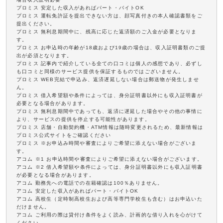
プロミス 安定した収入があればパート・バイトOK
プロミス 運転免許証を提出できない方は、顔写真付きの本人確認書類をご
提出ください。
プロミス 無利息期間中に、残高に応じた返済額のご入金が必要となりま
す。
プロミス お申込時の年齢が18歳および19歳の場合は、収入証明書類のご提
出が必須となります。
プロミス 記事内で紹介している全ての口コミは個人の感想であり、必ずし
も口コミと同様のサービス提供を保証するものではございません。
プロミス WEB完結で申込み、返済遅延しない場合は郵送物が発生しませ
ん。
プロミス 借入希望額や条件によっては、身分証明書以外にも収入証明書が
必要となる場合があります。
プロミス 無利息期間中であっても、返済に遅延した場合やその他の事情に
より、サービスの提供を停止する可能性があります。
プロミス 店舗・自動契約機・ATM情報は随時変更されるため、最新情報は
プロミス公式サイトをご確認ください
プロミス ※お申込み時間や審査によりご希望に添えない場合がございま
す。
アコム ※1 お申込時間や審査によりご希望に添えない場合がございます。
アコム ※2 借入希望額や条件によっては、身分証明書以外にも収入証明書
が必要となる場合があります。
アコム 勤務先への電話での在籍確認は100％ありません。
アコム 安定した収入があればパート・バイトOK
アコム 高校生（定時制高校生および高等専門学校生も含む）はお申込いた
だけません。
アコム ご利用の際は貸付け条件をよく読み、計画的な借り入れを心がけて
ください