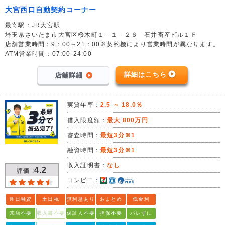
大宮西口自動契約コーナー
最寄駅：JR大宮駅
埼玉県さいたま市大宮区桜木町１－１－２６ 石井畜産ビル１Ｆ
店舗営業時間：9：00～21：00※契約機により営業時間が異なります。
ATM営業時間：07:00-24:00
詳細はこちら
実質年率：
2.5 ～ 18.0％
借入限度額：
最大 800万円
審査時間：
最短3分※1
融資時間：
最短3分※1
収入証明書：
なし
4.2
評価 :
コンビニ：
即日融資
土日祝
無利息あり
おまとめ
低金利
来店不要
収入書不要
保証人不要
担保不要
バレずに