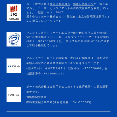
マネットカードローンの編集責任者および編集者は、日本貸金
業協会の定める貸金業務取扱主任者登録を受けています。
(登録年月日：令和8年1月9日、登録番号：K250020096、合
格証書番号：F241000177)
ポート株式会社は金融庁をはじめとする政府機関への届出済事
業者です。
適格機関投資家
有料職業紹介事業者(厚生労働省：13-ﾕ-305645)