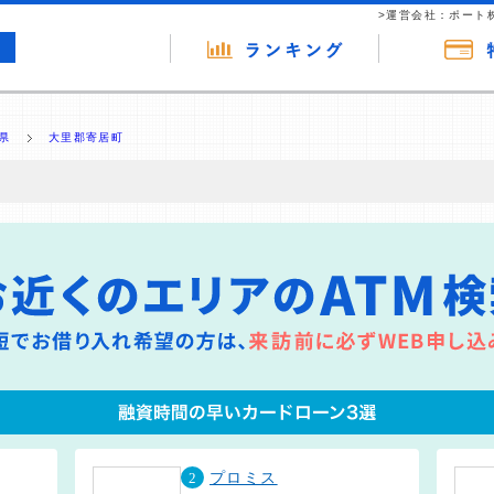
>運営会社：ポート
県
大里郡寄居町
の広告（リンク）を含む場合があります。 これらの広告を経由して読者
るという収益モデルです。 ただし、特定の商品を根拠なくPRするもので
報提供を行っています。
2
プロミス