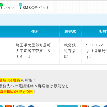
レイク
SMBCモビット
住所
最寄駅
店舗
埼玉県大里郡寄居町
秩父鉄
9：00～2
大字寄居字菅原１５
道寄居
より営業時
３６－１
駅
す。
最短3分融資
も可能！
勤務先への電話連絡＆郵送物は原則なし！
30日間の利息が0円
！