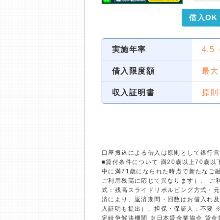
借入OK
実施年率
4.5
借入限度額
最大
収入証明書
原則
口座振込による借入は原則として銀行
■貸付条件について 満20歳以上70
中に満71歳になられた時点で新たなご融
ご利用残高に応じて異なります）、 ご利
式：残高スライドリボルビング方式・元
済により、返済期間・回数はお借入れ及
入証明も提出）、担保・保証人：不要 
定紛争解決機関 ※日本貸金業協会 貸