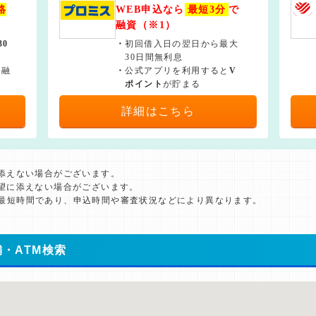
絡
WEB申込なら
最短3分
で
融資（※1）
30
・
初回借入日の翌日から最大
30日間無利息
で融
・
公式アプリを利用すると
V
ポイント
が貯まる
詳細はこちら
に添えない場合がございます。
希望に添えない場合がございます。
た最短時間であり、申込時間や審査状況などにより異なります。
・ATM検索