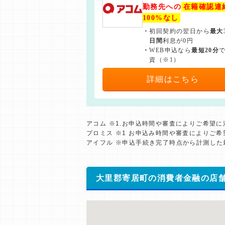
勤務先への
在籍確認連
100%なし
・
初回契約の翌日から
最大
日間
利息が0円
・
WEB申込なら
最短20分
資（※1）
詳細はこちら
アコム ※1.お申込時間や審査によりご希望
プロミス ※1 お申込み時間や審査によりご
アイフル ※申込手続き完了時点から計測し
大里郡寄居町の消費者金融の店舗