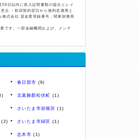
約後59日以内に収入証明書類の提出とレイ
の注意点 ・初回契約翌日から無利息適用と
ル株式会社 貸金業登録番号：関東財務局
必要です。一部金融機関および、メンテ
春日部市
(9)
3)
北葛飾郡松伏町
(1)
さいたま市岩槻区
(1)
(2)
さいたま市緑区
(1)
志木市
(1)