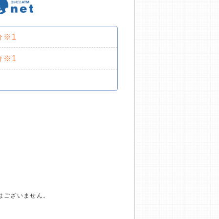
分※1
分※1
はございません。