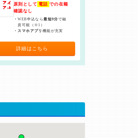
原則として
電話
での在籍
確認なし
・
WEB申込なら
最短9分
で融
資可能（※1）
・
スマホアプリ
機能が充実
詳細はこちら