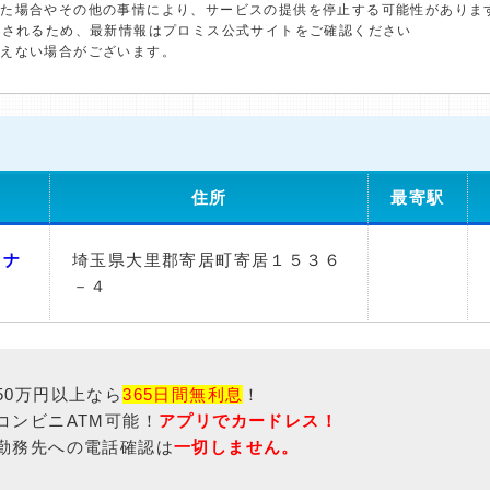
した場合やその他の事情により、サービスの提供を停止する可能性がありま
更されるため、最新情報はプロミス公式サイトをご確認ください
添えない場合がございます。
住所
最寄駅
－ナ
埼玉県大里郡寄居町寄居１５３６
－４
50万円以上なら
365日間無利息
！
コンビニATM可能！
アプリでカードレス！
勤務先への電話確認は
一切しません。