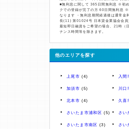
■無利息に関して 365日間無利息 ※
クでの登録が完了の方 60日間無利息 
なります ・無利息期間経過後は通常金
長(11) 第01024号 日本貸金業協会会員
最短即日融資をご希望の場合、21時（
ナンス時間等を除きます。
他のエリアを探す
上尾市
(4)
入間
加須市
(5)
川口
北本市
(4)
久喜
さいたま市浦和区
(5)
さい
さいたま市南区
(3)
さい