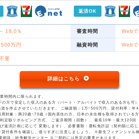
返済OK
 ～ 18.0％
審査時間
Web
 500万円
融資時間
Web
不要
詳細はこちら
営業時間内に限られます。
歳以下の方で安定した収入のある方（パート・アルバイトで収入のある方も可
資を停止させていただきます。 ご融資額：1万~500万円、貸付利率：年4.5
用対象：満20歳~70歳（国内居住の方、日本の永住権を取得されている方）
利定額リボルビング方式、 ご返済期間（回数）、 最長10年・最大120
び返済計画に応じて 変動します）、必要書類：運転免許証（契約額に応じ
※貸付条件を確認し、借りすぎに注意しましょう。 ※新生フィナンシャル
金業相談・紛争解決センター ※ご契約には所定の審査があります。