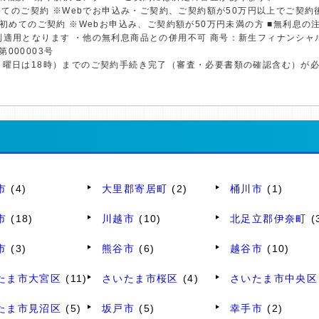
初めてのご契約 ※Webでお申込み・ご契約、ご契約額が50万円以上でご契
※初めてのご契約 ※Webお申込み、ご契約額が50万円未満の方 ■無利息
利適用となります ・他の無利息商品との併用不可 商号：新生フィナンシャ
第000003号
日曜日は18時）までのご契約手続き完了（審査・必要書類の確認含む）が
市
(4)
大里郡寄居町
(2)
桶川市
(1)
市
(18)
川越市
(10)
北足立郡伊奈町
(
市
(3)
熊谷市
(6)
越谷市
(10)
たま市大宮区
(11)
さいたま市桜区
(4)
さいたま市中央区
たま市見沼区
(5)
坂戸市
(5)
幸手市
(2)