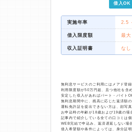
借入OK
実施年率
2.5
借入限度額
最大
収入証明書
なし
無利息サービスのご利用にはメアド登録
利用限度額が50万円超、且つ他社を含
安定した収入があればパート・バイトO
無利息期間中に、残高に応じた返済額
運転免許証を提出できない方は、顔写
お申込時の年齢が18歳および19歳の
記事内で紹介している全ての口コミは
WEB完結で申込み、返済遅延しない場
借入希望額や条件によっては、身分証