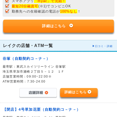
スマホアプリ
「myac」で完結！
最短20分融資可
(※1)でコンビニOK
勤務先への在籍確認の電話が
100%なし
！
詳細はこちら
レイクの店舗・ATM一覧
口コミ・詳細
谷塚（自動契約コ－ナ－）
最寄駅：東武スカイツリーライン 谷塚駅
埼玉県草加市瀬崎２丁目５－１２ １Ｆ
店舗営業時間：09:00~22:00※
ATM営業時間：7:30-24:00
詳細はこちら
【閉店】4号草加花栗（自動契約コ－ナ－）