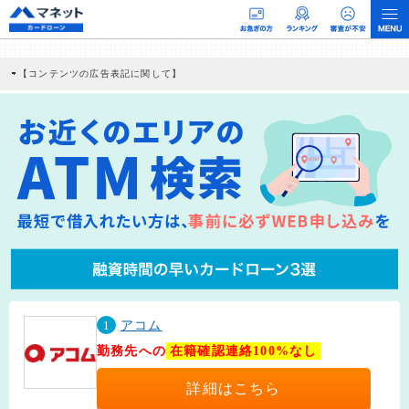
【コンテンツの広告表記に関して】
本コンテンツには、紹介している商品・商材の広告（リンク）を含む場合がありま
す。 これらの広告を経由して読者が企業ホームページを訪れ、成約が発生すると弊
社に対して企業から紹介報酬が支払われるという収益モデルです。 ただし、特定の
商品を根拠なくPRするものではなく、当編集部の調査／ユーザーへの口コミ収集な
どに基づき、公平性を担保した情報提供を行っています。
>提携企業一覧
1
アコム
勤務先への
在籍確認連絡100%なし
詳細はこちら