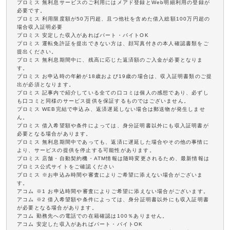
プロミス 無利息サービスのご利用にはメアド登録とWeb明細利用の登録が
必要です。
プロミス 利用限度額が50万円超、且つ他社を含めた借入総額100万円超の
場合収入証明必要
プロミス 安定した収入があればパート・バイトOK
プロミス 運転免許証を提出できない方は、顔写真付きの本人確認書類をご
提出ください。
プロミス 無利息期間中に、残高に応じた返済額のご入金が必要となりま
す。
プロミス お申込時の年齢が18歳および19歳の場合は、収入証明書類のご提
出が必須となります。
プロミス 記事内で紹介している全ての口コミは個人の感想であり、必ずし
も口コミと同様のサービス提供を保証するものではございません。
プロミス WEB完結で申込み、返済遅延しない場合は郵送物が発生しませ
ん。
プロミス 借入希望額や条件によっては、身分証明書以外にも収入証明書が
必要となる場合があります。
プロミス 無利息期間中であっても、返済に遅延した場合やその他の事情に
より、サービスの提供を停止する可能性があります。
プロミス 店舗・自動契約機・ATM情報は随時変更されるため、最新情報は
プロミス公式サイトをご確認ください
プロミス ※お申込み時間や審査によりご希望に添えない場合がございま
す。
アコム ※1 お申込時間や審査によりご希望に添えない場合がございます。
アコム ※2 借入希望額や条件によっては、身分証明書以外にも収入証明書
が必要となる場合があります。
アコム 勤務先への電話での在籍確認は100％ありません。
アコム 安定した収入があればパート・バイトOK