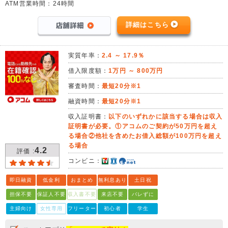
ATM営業時間：24時間
詳細はこちら
実質年率：
2.4 ～ 17.9％
借入限度額：
1万円 ～ 800万円
審査時間：
最短20分※1
融資時間：
最短20分※1
収入証明書：
以下のいずれかに該当する場合は収入
証明書が必要。①アコムのご契約が50万円を超え
る場合②他社を含めたお借入総額が100万円を超え
る場合
4.2
評価 :
コンビニ：
即日融資
低金利
おまとめ
無利息あり
土日祝
担保不要
保証人不要
収入書不要
来店不要
バレずに
主婦向け
女性専用
フリーター
初心者
学生