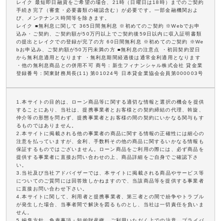
レイク 最短即日融資をご希望の場合、21時（日曜日は18時）までのご契約
手続き完了（審査・必要書類の確認含む）が必要です。一部金融機関およ
び、メンテナンス時間等を除きます。
レイク ■無利息に関して 365日間無利息 ※初めてのご契約 ※Webでお申
込み・ご契約、ご契約額が50万円以上でご契約後59日以内に収入証明書類
の提出とレイクでの登録が完了の方 60日間無利息 ※初めてのご契約 ※We
bお申込み、ご契約額が50万円未満の方 ■無利息の注意点 ・初回契約翌日
から無利息適用となります ・無利息期間経過後は通常金利適用となります
・他の無利息商品との併用不可 商号：新生フィナンシャル株式会社 貸金業
登録番号：関東財務局長(11) 第01024号 日本貸金業協会会員第000003号
1.本サイトの目的は、ローン商品等に関する適切な情報と選択の機会を提供
することにあり、当社は、提携事業者とお客様との契約締結の代理、斡旋、
仲介等の形態を問わず、提携事業者とお客様の間の契約にいかなる関与もす
るものではありません。
2.本サイトに掲載される他の事業者の商品に関する情報の正確性には細心の
注意を払っていますが、金利、手数料その他の商品に関するいかなる情報も
保証するものではございません。ローン商品をご利用の際には、必ず商品を
提供する事業者に直接お問い合わせの上、商品詳細をご自身でご確認下さ
い。
3.当社及び当社アドバイザーでは、本サイトに掲載される商品やサービス等
についてのご質問には回答致しかねますので、当該商品等を提供する事業者
に直接お問い合わせ下さい。
4.本サイトに関して、利用者と提携事業者、第三者との間で紛争やトラブル
が発生した場合、当事者間で解決を図るものとし、当社は一切責任を負いま
せん。
5.編集方針、免責事項・知的財産権、ご利用いただく上での注意、プライバ