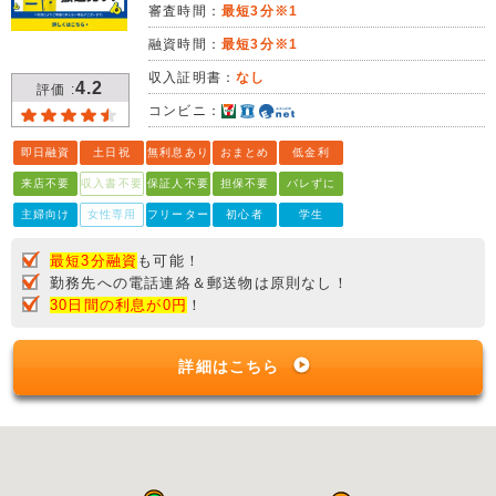
審査時間：
最短3分※1
融資時間：
最短3分※1
収入証明書：
なし
4.2
評価 :
コンビニ：
即日融資
土日祝
無利息あり
おまとめ
低金利
来店不要
収入書不要
保証人不要
担保不要
バレずに
主婦向け
女性専用
フリーター
初心者
学生
最短3分融資
も可能！
勤務先への電話連絡＆郵送物は原則なし！
30日間の利息が0円
！
詳細はこちら