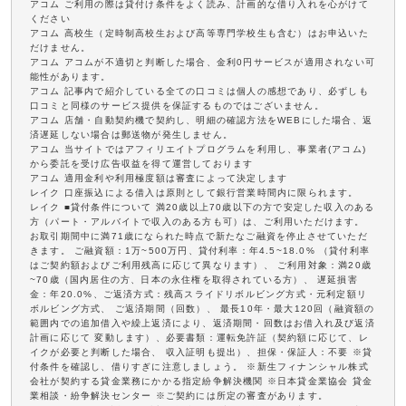
アコム ご利用の際は貸付け条件をよく読み、計画的な借り入れを心がけて
ください
アコム 高校生（定時制高校生および高等専門学校生も含む）はお申込いた
だけません。
アコム アコムが不適切と判断した場合、金利0円サービスが適用されない可
能性があります。
アコム 記事内で紹介している全ての口コミは個人の感想であり、必ずしも
口コミと同様のサービス提供を保証するものではございません。
アコム 店舗・自動契約機で契約し、明細の確認方法をWEBにした場合、返
済遅延しない場合は郵送物が発生しません。
アコム 当サイトではアフィリエイトプログラムを利用し、事業者(アコム)
から委託を受け広告収益を得て運営しております
アコム 適用金利や利用極度額は審査によって決定します
レイク 口座振込による借入は原則として銀行営業時間内に限られます。
レイク ■貸付条件について 満20歳以上70歳以下の方で安定した収入のある
方（パート・アルバイトで収入のある方も可）は、ご利用いただけます。
お取引期間中に満71歳になられた時点で新たなご融資を停止させていただ
きます。 ご融資額：1万~500万円、貸付利率：年4.5~18.0% （貸付利率
はご契約額およびご利用残高に応じて異なります）、 ご利用対象：満20歳
~70歳（国内居住の方、日本の永住権を取得されている方）、 遅延損害
金：年20.0%、ご返済方式：残高スライドリボルビング方式・元利定額リ
ボルビング方式、 ご返済期間（回数）、 最長10年・最大120回（融資額の
範囲内での追加借入や繰上返済により、返済期間・回数はお借入れ及び返済
計画に応じて 変動します）、必要書類：運転免許証（契約額に応じて、レ
イクが必要と判断した場合、 収入証明も提出）、担保・保証人：不要 ※貸
付条件を確認し、借りすぎに注意しましょう。 ※新生フィナンシャル株式
会社が契約する貸金業務にかかる指定紛争解決機関 ※日本貸金業協会 貸金
業相談・紛争解決センター ※ご契約には所定の審査があります。