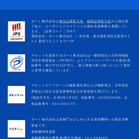
マネットカードローンの編集責任者および編集者は、日本貸金
業協会の定める貸金業務取扱主任者登録を受けています。
(登録年月日：令和8年1月9日、登録番号：K250020096、合
格証書番号：F241000177)
ポート株式会社は金融庁をはじめとする政府機関への届出済事
業者です。
適格機関投資家
有料職業紹介事業者(厚生労働省：13-ﾕ-305645)