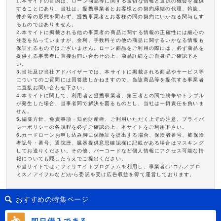
1.本サイトの目的は、ローン商品等に関する適切な情報と選択の機会を提供
することにあり、当社は、提携事業者とお客様との契約締結の代理、斡旋、
仲介等の形態を問わず、提携事業者とお客様の間の契約にいかなる関与もす
るものではありません。
2.本サイトに掲載される他の事業者の商品に関する情報の正確性には細心の
注意を払っていますが、金利、手数料その他の商品に関するいかなる情報も
保証するものではございません。ローン商品をご利用の際には、必ず商品を
提供する事業者に直接お問い合わせの上、商品詳細をご自身でご確認下さ
い。
3.当社及び当社アドバイザーでは、本サイトに掲載される商品やサービス等
についてのご質問には回答致しかねますので、当該商品等を提供する事業者
に直接お問い合わせ下さい。
4.本サイトに関して、利用者と提携事業者、第三者との間で紛争やトラブル
が発生した場合、当事者間で解決を図るものとし、当社は一切責任を負いま
せん。
5.編集方針、免責事項・知的財産権、ご利用いただく上での注意、プライバ
シーポリシーの各規程を必ずご確認の上、本サイトをご利用下さい。
6.カードローンお申し込み時に保険証を提出する場合、保険者番号、被保険
者記号・番号、通院歴、臓器提供意思確認欄に記載がある場合はマスキング
してお送りください。その他、バーコードなど個人情報にアクセス可能な情
報についても隠したうえでご提出ください。
※当サイトではアフィリエイトプログラムを利用し、事業者(アコム／プロ
ミス／アイフルなど)から委託を受け広告収益を得て運営しております。
おすすめの特集ページ