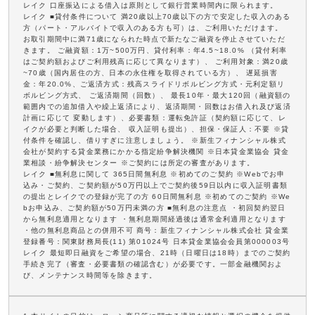
レイク 口座振込による借入は原則として銀行営業時間内に限られます。
レイク ■貸付条件について 満20歳以上70歳以下の方で安定した収入のある
方（パート・アルバイトで収入のある方も可）は、ご利用いただけます。
お取引期間中に満71歳になられた時点で新たなご融資を停止させていただ
きます。 ご融資額：1万~500万円、貸付利率：年4.5~18.0% （貸付利率
はご契約額およびご利用残高に応じて異なります）、 ご利用対象：満20歳
~70歳（国内居住の方、日本の永住権を取得されている方）、 遅延損害
金：年20.0%、ご返済方式：残高スライドリボルビング方式・元利定額リ
ボルビング方式、 ご返済期間（回数）、 最長10年・最大120回（融資額の
範囲内での追加借入や繰上返済により、返済期間・回数はお借入れ及び返済
計画に応じて 変動します）、必要書類：運転免許証（契約額に応じて、レ
イクが必要と判断した場合、 収入証明も提出）、担保・保証人：不要 ※貸
付条件を確認し、借りすぎに注意しましょう。 ※新生フィナンシャル株式
会社が契約する貸金業務にかかる指定紛争解決機関 ※日本貸金業協会 貸金
業相談・紛争解決センター ※ご契約には所定の審査があります。
レイク ■無利息に関して 365日間無利息 ※初めてのご契約 ※Webでお申
込み・ご契約、ご契約額が50万円以上でご契約後59日以内に収入証明書類
の提出とレイクでの登録が完了の方 60日間無利息 ※初めてのご契約 ※We
bお申込み、ご契約額が50万円未満の方 ■無利息の注意点 ・初回契約翌日
から無利息適用となります ・無利息期間経過後は通常金利適用となります
・他の無利息商品との併用不可 商号：新生フィナンシャル株式会社 貸金業
登録番号：関東財務局長(11) 第01024号 日本貸金業協会会員第000003号
レイク 最短即日融資をご希望の場合、21時（日曜日は18時）までのご契約
手続き完了（審査・必要書類の確認含む）が必要です。一部金融機関およ
び、メンテナンス時間等を除きます。