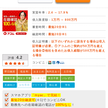
実質年率：
2.4 ～ 17.9％
借入限度額：
1万円 ～ 800万円
審査時間：
最短20分※1
融資時間：
最短20分※1
収入証明書：
以下のいずれかに該当する場合は収入
証明書が必要。①アコムのご契約が50万円を超え
る場合②他社を含めたお借入総額が100万円を超え
る場合
4.2
評価 :
コンビニ：
即日融資
低金利
おまとめ
無利息あり
土日祝
担保不要
保証人不要
収入書不要
来店不要
バレずに
主婦向け
女性専用
フリーター
初心者
学生
スマホアプリ
「myac」で完結！
最短20分融資可
(※1)でコンビニOK
勤務先への在籍確認の電話が
100%なし
！