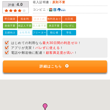
収入証明書：
原則不要
4.0
評価 :
コンビニ：
即日融資
低金利
おまとめ
無利息あり
土日祝
担保不要
保証人不要
収入書不要
来店不要
バレずに
主婦向け
女性専用
フリーター
初心者
学生
はじめての利用なら
最大30日間の利息ゼロ
！
アプリが充実！
バレずに使える
！
電話や郵送物に配慮！
顧客満足度が高い
！
詳細はこちら