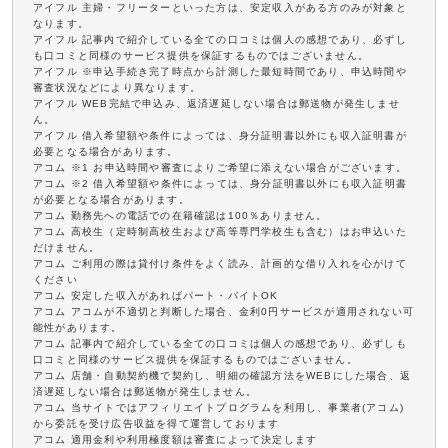
アイフル 主婦・フリーターといった方は、安定収入がある方のみが対象と
なります。
アイフル 記事内で紹介している全ての口コミは個人の感想であり、必ずし
も口コミと同様のサービス提供を保証するものではございません。
アイフル ※申込手続き完了時点から計測した最短時間であり、申込時間や
審査状況などにより異なります。
アイフル WEB完結で申込み、返済遅延しない場合は郵送物が発生しませ
ん。
アイフル 借入希望額や条件によっては、身分証明書以外にも収入証明書が
必要となる場合があります。
アコム ※1 お申込時間や審査によりご希望に添えない場合がございます。
アコム ※2 借入希望額や条件によっては、身分証明書以外にも収入証明書
が必要となる場合があります。
アコム 勤務先への電話での在籍確認は100％ありません。
アコム 高校生（定時制高校生および高等専門学校生も含む）はお申込いた
だけません。
アコム ご利用の際は貸付け条件をよく読み、計画的な借り入れを心がけて
ください
アコム 安定した収入があればパート・バイトOK
アコム アコムが不適切と判断した場合、金利0円サービスが適用されない可
能性があります。
アコム 記事内で紹介している全ての口コミは個人の感想であり、必ずしも
口コミと同様のサービス提供を保証するものではございません。
アコム 店舗・自動契約機で契約し、明細の確認方法をWEBにした場合、返
済遅延しない場合は郵送物が発生しません。
アコム 当サイトではアフィリエイトプログラムを利用し、事業者(アコム)
から委託を受け広告収益を得て運営しております
アコム 適用金利や利用極度額は審査によって決定します