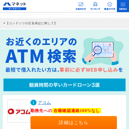
【コンテンツの広告表記に関して】
本コンテンツには、紹介している商品・商材の広告（リンク）を含む場合がありま
す。 これらの広告を経由して読者が企業ホームページを訪れ、成約が発生すると弊
社に対して企業から紹介報酬が支払われるという収益モデルです。 ただし、特定の
商品を根拠なくPRするものではなく、当編集部の調査／ユーザーへの口コミ収集な
どに基づき、公平性を担保した情報提供を行っています。
>提携企業一覧
1
アコム
勤務先への
在籍確認連絡100%なし
詳細はこちら