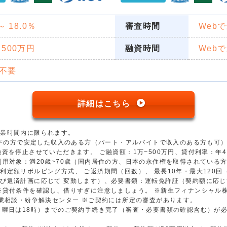
 ～ 18.0％
審査時間
Web
 500万円
融資時間
Web
不要
詳細はこちら
営業時間内に限られます。
歳以下の方で安定した収入のある方（パート・アルバイトで収入のある方も可
資を停止させていただきます。 ご融資額：1万~500万円、貸付利率：年4.5
用対象：満20歳~70歳（国内居住の方、日本の永住権を取得されている方）
利定額リボルビング方式、 ご返済期間（回数）、 最長10年・最大120
び返済計画に応じて 変動します）、必要書類：運転免許証（契約額に応じ
※貸付条件を確認し、借りすぎに注意しましょう。 ※新生フィナンシャル
金業相談・紛争解決センター ※ご契約には所定の審査があります。
日曜日は18時）までのご契約手続き完了（審査・必要書類の確認含む）が