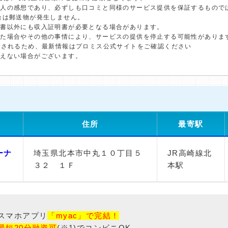
個人の感想であり、必ずしも口コミと同様のサービス提供を保証するもので
合は郵送物が発生しません。
明書以外にも収入証明書が必要となる場合があります。
した場合やその他の事情により、サービスの提供を停止する可能性がありま
更されるため、最新情報はプロミス公式サイトをご確認ください
添えない場合がございます。
住所
最寄駅
ーナ
埼玉県北本市中丸１０丁目５
JR高崎線北
３２ １Ｆ
本駅
スマホアプリ
「myac」で完結！
最短20分融資可
(※1)でコンビニOK