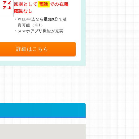
原則として
電話
での在籍
確認なし
・
WEB申込なら
最短9分
で融
資可能（※1）
・
スマホアプリ
機能が充実
詳細はこちら