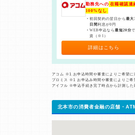
勤務先への
在籍確認連
100%なし
・
初回契約の翌日から
最大
日間
利息が0円
・
WEB申込なら
最短20分
資（※1）
詳細はこちら
アコム ※1.お申込時間や審査によりご希望
プロミス ※1 お申込み時間や審査によりご
アイフル ※申込手続き完了時点から計測し
北本市の消費者金融の店舗・AT