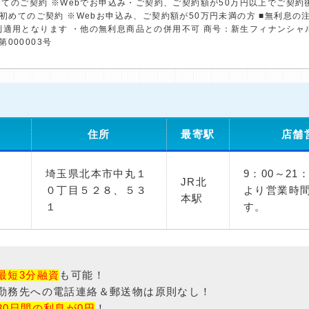
初めてのご契約 ※Webでお申込み・ご契約、ご契約額が50万円以上でご契
※初めてのご契約 ※Webお申込み、ご契約額が50万円未満の方 ■無利息
利適用となります ・他の無利息商品との併用不可 商号：新生フィナンシャ
第000003号
住所
最寄駅
店舗
埼玉県北本市中丸１
9：00～21
JR北
０丁目５２８、５３
より営業時
本駅
１
す。
最短3分融資
も可能！
勤務先への電話連絡＆郵送物は原則なし！
30日間の利息が0円
！