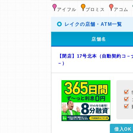
アイフル
プロミス
アコム
レイクの店舗・ATM一覧
店舗名
【閉店】17号北本（自動契約コ－
－）
借入OK