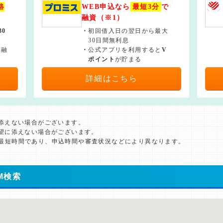
絡
WEB申込なら
最短3分
で
融資（※1）
30
・
初回借入日の翌日から最大
30日間無利息
で融
・
公式アプリを利用すると
V
ポイント
が貯まる
詳細はこちら
に添えない場合がございます。
希望に添えない場合がございます。
た最短時間であり、申込時間や審査状況などにより異なります。
M検索