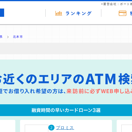
>運営会社：ポート
県
北本市
の広告（リンク）を含む場合があります。 これらの広告を経由して読者
るという収益モデルです。 ただし、特定の商品を根拠なくPRするもので
報提供を行っています。
2
プロミス