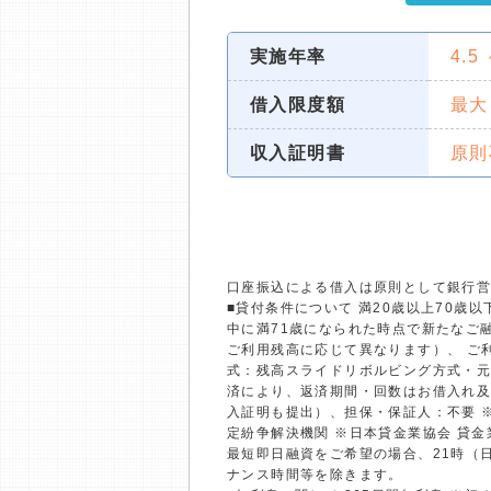
実施年率
4.5
借入限度額
最大
収入証明書
原則
口座振込による借入は原則として銀行
■貸付条件について 満20歳以上70
中に満71歳になられた時点で新たなご融
ご利用残高に応じて異なります）、 ご利
式：残高スライドリボルビング方式・元
済により、返済期間・回数はお借入れ及
入証明も提出）、担保・保証人：不要 
定紛争解決機関 ※日本貸金業協会 貸
最短即日融資をご希望の場合、21時（
ナンス時間等を除きます。