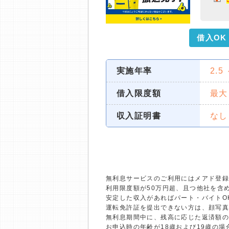
借入OK
実施年率
2.5
借入限度額
最大
収入証明書
なし
無利息サービスのご利用にはメアド登録
利用限度額が50万円超、且つ他社を含
安定した収入があればパート・バイトO
運転免許証を提出できない方は、顔写
無利息期間中に、残高に応じた返済額
お申込時の年齢が18歳および19歳の