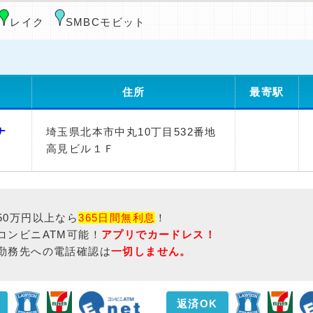
レイク
SMBCモビット
住所
最寄駅
ナ
埼玉県北本市中丸10丁目532番地
高見ビル１Ｆ
50万円以上なら
365日間無利息
！
コンビニATM可能！
アプリでカードレス！
勤務先への電話確認は
一切しません。
返済OK