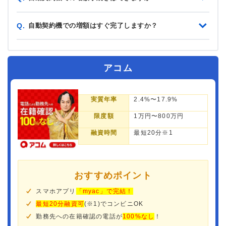
自動契約機での増額はすぐ完了しますか？
Q.
アコム
実質年率
2.4%〜17.9%
限度額
1万円〜800万円
融資時間
最短20分※1
おすすめポイント
スマホアプリ
「myac」で完結！
最短20分融資可
(※1)でコンビニOK
勤務先への在籍確認の電話が
100%なし
！