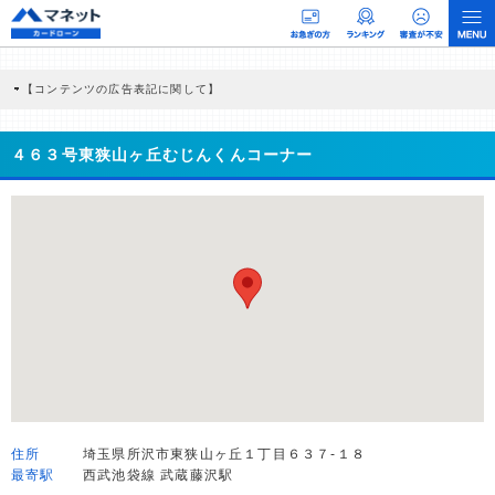
【コンテンツの広告表記に関して】
本コンテンツには、紹介している商品・商材の広告（リンク）を含む場合がありま
す。 これらの広告を経由して読者が企業ホームページを訪れ、成約が発生すると弊
社に対して企業から紹介報酬が支払われるという収益モデルです。 ただし、特定の
４６３号東狭山ヶ丘むじんくんコーナー
商品を根拠なくPRするものではなく、当編集部の調査／ユーザーへの口コミ収集な
どに基づき、公平性を担保した情報提供を行っています。
>提携企業一覧
住所
埼玉県所沢市東狭山ヶ丘１丁目６３７-１８
最寄駅
西武池袋線 武蔵藤沢駅