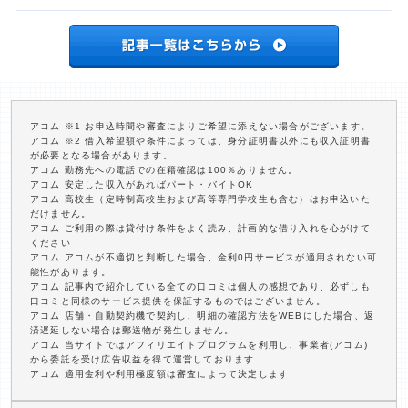
アコム ※1 お申込時間や審査によりご希望に添えない場合がございます。
アコム ※2 借入希望額や条件によっては、身分証明書以外にも収入証明書
が必要となる場合があります。
アコム 勤務先への電話での在籍確認は100％ありません。
アコム 安定した収入があればパート・バイトOK
アコム 高校生（定時制高校生および高等専門学校生も含む）はお申込いた
だけません。
アコム ご利用の際は貸付け条件をよく読み、計画的な借り入れを心がけて
ください
アコム アコムが不適切と判断した場合、金利0円サービスが適用されない可
能性があります。
アコム 記事内で紹介している全ての口コミは個人の感想であり、必ずしも
口コミと同様のサービス提供を保証するものではございません。
アコム 店舗・自動契約機で契約し、明細の確認方法をWEBにした場合、返
済遅延しない場合は郵送物が発生しません。
アコム 当サイトではアフィリエイトプログラムを利用し、事業者(アコム)
から委託を受け広告収益を得て運営しております
アコム 適用金利や利用極度額は審査によって決定します