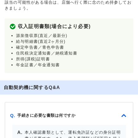
該当の可能性がある場合は、店舗へ行く際に念のため持参してお
きましょう。
収入証明書類(場合により必要)
源泉徴収票(直近／最新分)
給与明細書(直近2ヶ月分)
確定申告書／青色申告書
住民税決定通知書／納税通知書
所得(課税)証明書
年金証書／年金通知書
自動契約機に関するQ&A
手続きに必要な書類は何ですか
Q.
本人確認書類として、運転免許証などの身分証明