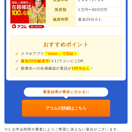
実質年率
2.4%〜17.9%
限度額
1万円〜800万円
融資時間
最短20分※1
おすすめポイント
スマホアプリ
「myac」で完結！
最短20分融資可
(※1)でコンビニOK
勤務先への在籍確認の電話が
100%なし
！
審査結果が事前に分かる!!
アコムの詳細はこちら
※1.お申込時間や審査によりご希望に添えない場合がございます。