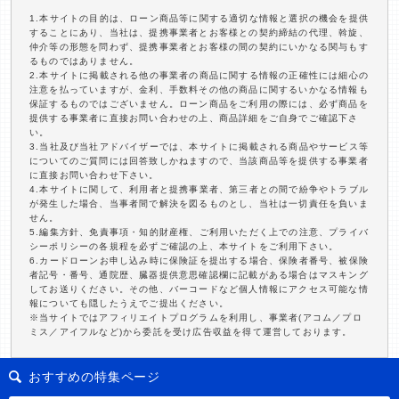
1.本サイトの目的は、ローン商品等に関する適切な情報と選択の機会を提供
することにあり、当社は、提携事業者とお客様との契約締結の代理、斡旋、
仲介等の形態を問わず、提携事業者とお客様の間の契約にいかなる関与もす
るものではありません。
2.本サイトに掲載される他の事業者の商品に関する情報の正確性には細心の
注意を払っていますが、金利、手数料その他の商品に関するいかなる情報も
保証するものではございません。ローン商品をご利用の際には、必ず商品を
提供する事業者に直接お問い合わせの上、商品詳細をご自身でご確認下さ
い。
3.当社及び当社アドバイザーでは、本サイトに掲載される商品やサービス等
についてのご質問には回答致しかねますので、当該商品等を提供する事業者
に直接お問い合わせ下さい。
4.本サイトに関して、利用者と提携事業者、第三者との間で紛争やトラブル
が発生した場合、当事者間で解決を図るものとし、当社は一切責任を負いま
せん。
5.編集方針、免責事項・知的財産権、ご利用いただく上での注意、プライバ
シーポリシーの各規程を必ずご確認の上、本サイトをご利用下さい。
6.カードローンお申し込み時に保険証を提出する場合、保険者番号、被保険
者記号・番号、通院歴、臓器提供意思確認欄に記載がある場合はマスキング
してお送りください。その他、バーコードなど個人情報にアクセス可能な情
報についても隠したうえでご提出ください。
※当サイトではアフィリエイトプログラムを利用し、事業者(アコム／プロ
ミス／アイフルなど)から委託を受け広告収益を得て運営しております。
おすすめの特集ページ