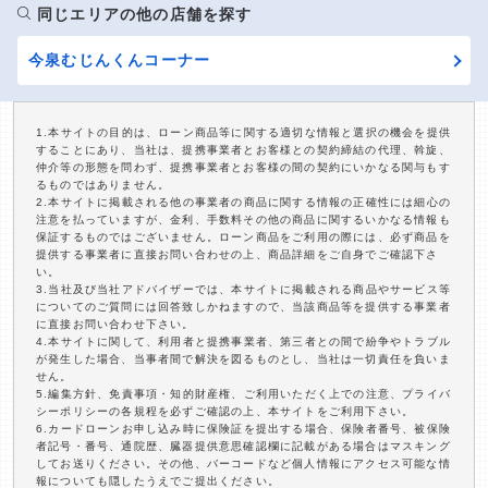
同じエリアの他の店舗を探す
今泉むじんくんコーナー
1.本サイトの目的は、ローン商品等に関する適切な情報と選択の機会を提供
することにあり、当社は、提携事業者とお客様との契約締結の代理、斡旋、
仲介等の形態を問わず、提携事業者とお客様の間の契約にいかなる関与もす
るものではありません。
2.本サイトに掲載される他の事業者の商品に関する情報の正確性には細心の
注意を払っていますが、金利、手数料その他の商品に関するいかなる情報も
保証するものではございません。ローン商品をご利用の際には、必ず商品を
提供する事業者に直接お問い合わせの上、商品詳細をご自身でご確認下さ
い。
3.当社及び当社アドバイザーでは、本サイトに掲載される商品やサービス等
についてのご質問には回答致しかねますので、当該商品等を提供する事業者
に直接お問い合わせ下さい。
4.本サイトに関して、利用者と提携事業者、第三者との間で紛争やトラブル
が発生した場合、当事者間で解決を図るものとし、当社は一切責任を負いま
せん。
5.編集方針、免責事項・知的財産権、ご利用いただく上での注意、プライバ
シーポリシーの各規程を必ずご確認の上、本サイトをご利用下さい。
6.カードローンお申し込み時に保険証を提出する場合、保険者番号、被保険
者記号・番号、通院歴、臓器提供意思確認欄に記載がある場合はマスキング
してお送りください。その他、バーコードなど個人情報にアクセス可能な情
報についても隠したうえでご提出ください。