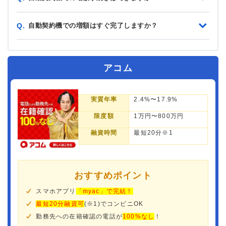
自動契約機での増額はすぐ完了しますか？
Q.
アコム
実質年率
2.4%〜17.9%
限度額
1万円〜800万円
融資時間
最短20分※1
おすすめポイント
スマホアプリ
「myac」で完結！
最短20分融資可
(※1)でコンビニOK
勤務先への在籍確認の電話が
100%なし
！