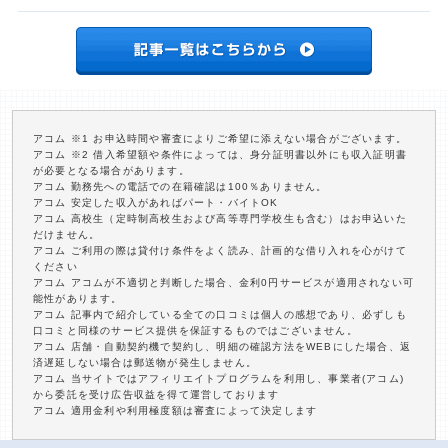
アコム ※1 お申込時間や審査によりご希望に添えない場合がございます。
アコム ※2 借入希望額や条件によっては、身分証明書以外にも収入証明書
が必要となる場合があります。
アコム 勤務先への電話での在籍確認は100％ありません。
アコム 安定した収入があればパート・バイトOK
アコム 高校生（定時制高校生および高等専門学校生も含む）はお申込いた
だけません。
アコム ご利用の際は貸付け条件をよく読み、計画的な借り入れを心がけて
ください
アコム アコムが不適切と判断した場合、金利0円サービスが適用されない可
能性があります。
アコム 記事内で紹介している全ての口コミは個人の感想であり、必ずしも
口コミと同様のサービス提供を保証するものではございません。
アコム 店舗・自動契約機で契約し、明細の確認方法をWEBにした場合、返
済遅延しない場合は郵送物が発生しません。
アコム 当サイトではアフィリエイトプログラムを利用し、事業者(アコム)
から委託を受け広告収益を得て運営しております
アコム 適用金利や利用極度額は審査によって決定します