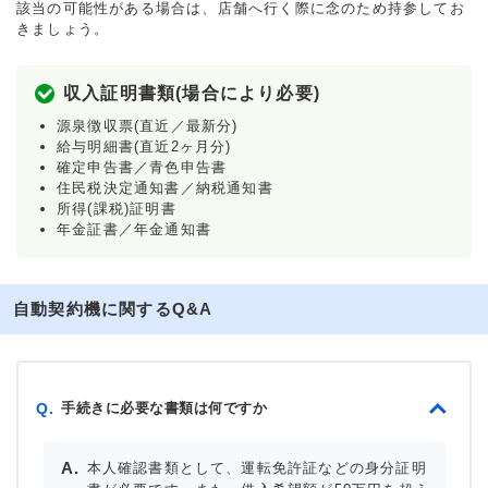
該当の可能性がある場合は、店舗へ行く際に念のため持参してお
きましょう。
収入証明書類(場合により必要)
源泉徴収票(直近／最新分)
給与明細書(直近2ヶ月分)
確定申告書／青色申告書
住民税決定通知書／納税通知書
所得(課税)証明書
年金証書／年金通知書
自動契約機に関するQ&A
手続きに必要な書類は何ですか
Q.
本人確認書類として、運転免許証などの身分証明