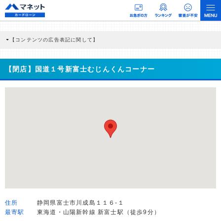
【コンテンツの広告表記に関して】
本コンテンツには、紹介している商品・商材の広告（リンク）を含む場合がありま
す。 これらの広告を経由して読者が企業ホームページを訪れ、成約が発生すると弊
社に対して企業から紹介報酬が支払われるという収益モデルです。 ただし、特定の
【閉店】国道１号新富士むじんくんコーナー
商品を根拠なくPRするものではなく、当編集部の調査／ユーザーへの口コミ収集な
どに基づき、公平性を担保した情報提供を行っています。
>提携企業一覧
住所
静岡県富士市川成島１１６-１
最寄駅
東海道・山陽新幹線 新富士駅（徒歩9分）