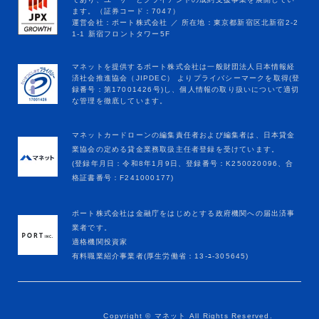
マネットカードローンの編集責任者および編集者は、日本貸金
業協会の定める貸金業務取扱主任者登録を受けています。
(登録年月日：令和8年1月9日、登録番号：K250020096、合
格証書番号：F241000177)
ポート株式会社は金融庁をはじめとする政府機関への届出済事
業者です。
適格機関投資家
有料職業紹介事業者(厚生労働省：13-ﾕ-305645)