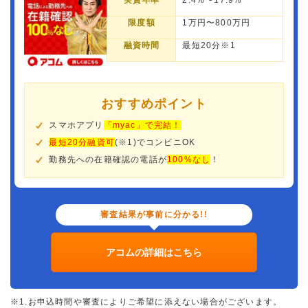
実質年率
2.4%〜17.9%
限度額
1万円〜800万円
融資時間
最短20分※1
おすすめポイント
スマホアプリ
「myac」で完結！
最短20分融資可
(※1)でコンビニOK
勤務先への在籍確認の電話が
100%なし
！
審査結果が事前に分かる!!
アコムの詳細はこちら
※1.お申込時間や審査によりご希望に添えない場合がございます。