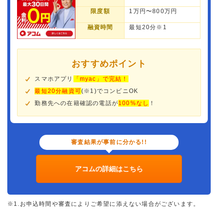
限度額
1万円〜800万円
融資時間
最短20分※1
おすすめポイント
スマホアプリ
「myac」で完結！
最短20分融資可
(※1)でコンビニOK
勤務先への在籍確認の電話が
100%なし
！
審査結果が事前に分かる!!
アコムの詳細はこちら
※1.お申込時間や審査によりご希望に添えない場合がございます。