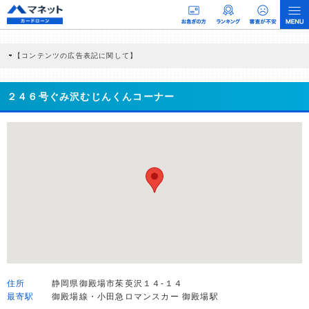
【コンテンツの広告表記に関して】
本コンテンツには、紹介している商品・商材の広告（リンク）を含む場合がありま
す。 これらの広告を経由して読者が企業ホームページを訪れ、成約が発生すると弊
社に対して企業から紹介報酬が支払われるという収益モデルです。 ただし、特定の
２４６号ぐみ沢むじんくんコーナー
商品を根拠なくPRするものではなく、当編集部の調査／ユーザーへの口コミ収集な
どに基づき、公平性を担保した情報提供を行っています。
>提携企業一覧
住所
静岡県御殿場市茱萸沢１４-１４
最寄駅
御殿場線・小田急ロマンスカー 御殿場駅