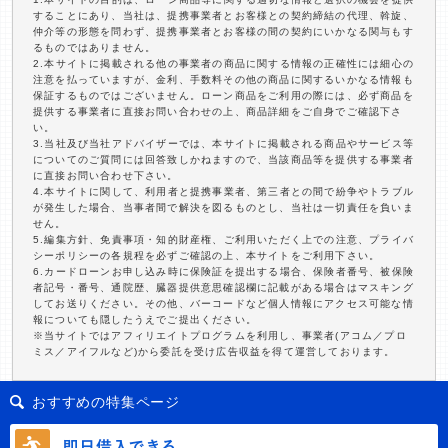
することにあり、当社は、提携事業者とお客様との契約締結の代理、斡旋、
仲介等の形態を問わず、提携事業者とお客様の間の契約にいかなる関与もす
るものではありません。
2.本サイトに掲載される他の事業者の商品に関する情報の正確性には細心の
注意を払っていますが、金利、手数料その他の商品に関するいかなる情報も
保証するものではございません。ローン商品をご利用の際には、必ず商品を
提供する事業者に直接お問い合わせの上、商品詳細をご自身でご確認下さ
い。
3.当社及び当社アドバイザーでは、本サイトに掲載される商品やサービス等
についてのご質問には回答致しかねますので、当該商品等を提供する事業者
に直接お問い合わせ下さい。
4.本サイトに関して、利用者と提携事業者、第三者との間で紛争やトラブル
が発生した場合、当事者間で解決を図るものとし、当社は一切責任を負いま
せん。
5.編集方針、免責事項・知的財産権、ご利用いただく上での注意、プライバ
シーポリシーの各規程を必ずご確認の上、本サイトをご利用下さい。
6.カードローンお申し込み時に保険証を提出する場合、保険者番号、被保険
者記号・番号、通院歴、臓器提供意思確認欄に記載がある場合はマスキング
してお送りください。その他、バーコードなど個人情報にアクセス可能な情
報についても隠したうえでご提出ください。
※当サイトではアフィリエイトプログラムを利用し、事業者(アコム／プロ
ミス／アイフルなど)から委託を受け広告収益を得て運営しております。
おすすめの特集ページ