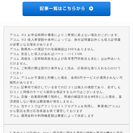
アコム ※1 お申込時間や審査によりご希望に添えない場合がございます。
アコム ※2 借入希望額や条件によっては、身分証明書以外にも収入証明書
が必要となる場合があります。
アコム 勤務先への電話での在籍確認は100％ありません。
アコム 安定した収入があればパート・バイトOK
アコム 高校生（定時制高校生および高等専門学校生も含む）はお申込いた
だけません。
アコム ご利用の際は貸付け条件をよく読み、計画的な借り入れを心がけて
ください
アコム アコムが不適切と判断した場合、金利0円サービスが適用されない可
能性があります。
アコム 記事内で紹介している全ての口コミは個人の感想であり、必ずしも
口コミと同様のサービス提供を保証するものではございません。
アコム 店舗・自動契約機で契約し、明細の確認方法をWEBにした場合、返
済遅延しない場合は郵送物が発生しません。
アコム 当サイトではアフィリエイトプログラムを利用し、事業者(アコム)
から委託を受け広告収益を得て運営しております
アコム 適用金利や利用極度額は審査によって決定します
1.本サイトの目的は、ローン商品等に関する適切な情報と選択の機会を提供