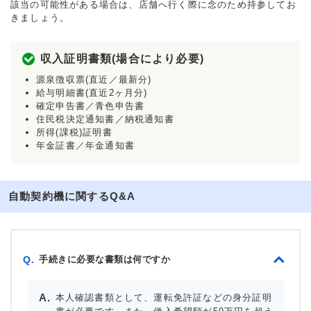
該当の可能性がある場合は、店舗へ行く際に念のため持参してお
きましょう。
収入証明書類(場合により必要)
源泉徴収票(直近／最新分)
給与明細書(直近2ヶ月分)
確定申告書／青色申告書
住民税決定通知書／納税通知書
所得(課税)証明書
年金証書／年金通知書
自動契約機に関するQ&A
手続きに必要な書類は何ですか
Q.
本人確認書類として、運転免許証などの身分証明