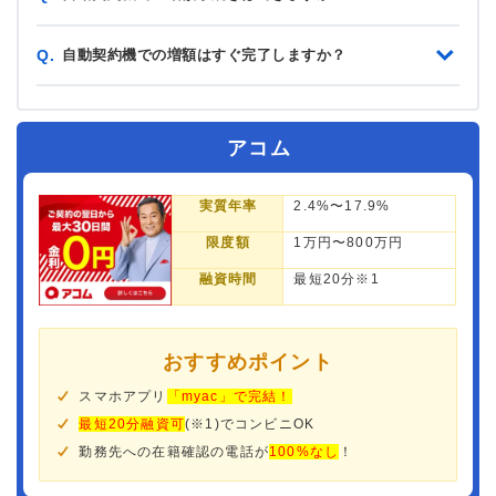
自動契約機での増額はすぐ完了しますか？
Q.
アコム
実質年率
2.4%〜17.9%
限度額
1万円〜800万円
融資時間
最短20分※1
おすすめポイント
スマホアプリ
「myac」で完結！
最短20分融資可
(※1)でコンビニOK
勤務先への在籍確認の電話が
100%なし
！