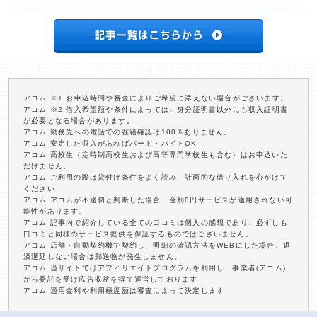
アコム ※1 お申込時間や審査によりご希望に添えない場合がございます。
アコム ※2 借入希望額や条件によっては、身分証明書以外にも収入証明書
が必要となる場合があります。
アコム 勤務先への電話での在籍確認は100％ありません。
アコム 安定した収入があればパート・バイトOK
アコム 高校生（定時制高校生および高等専門学校生も含む）はお申込いた
だけません。
アコム ご利用の際は貸付け条件をよく読み、計画的な借り入れを心がけて
ください
アコム アコムが不適切と判断した場合、金利0円サービスが適用されない可
能性があります。
アコム 記事内で紹介している全ての口コミは個人の感想であり、必ずしも
口コミと同様のサービス提供を保証するものではございません。
アコム 店舗・自動契約機で契約し、明細の確認方法をWEBにした場合、返
済遅延しない場合は郵送物が発生しません。
アコム 当サイトではアフィリエイトプログラムを利用し、事業者(アコム)
から委託を受け広告収益を得て運営しております
アコム 適用金利や利用極度額は審査によって決定します