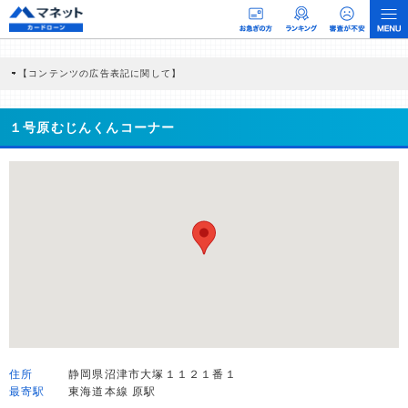
【コンテンツの広告表記に関して】
本コンテンツには、紹介している商品・商材の広告（リンク）を含む場合がありま
す。 これらの広告を経由して読者が企業ホームページを訪れ、成約が発生すると弊
社に対して企業から紹介報酬が支払われるという収益モデルです。 ただし、特定の
１号原むじんくんコーナー
商品を根拠なくPRするものではなく、当編集部の調査／ユーザーへの口コミ収集な
どに基づき、公平性を担保した情報提供を行っています。
>提携企業一覧
住所
静岡県沼津市大塚１１２１番１
最寄駅
東海道本線 原駅