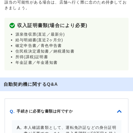
該当の可能性がある場合は、店舗へ行く際に念のため持参してお
きましょう。
収入証明書類(場合により必要)
源泉徴収票(直近／最新分)
給与明細書(直近2ヶ月分)
確定申告書／青色申告書
住民税決定通知書／納税通知書
所得(課税)証明書
年金証書／年金通知書
自動契約機に関するQ&A
手続きに必要な書類は何ですか
Q.
本人確認書類として、運転免許証などの身分証明