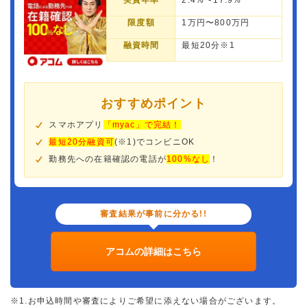
実質年率
2.4%〜17.9%
限度額
1万円〜800万円
融資時間
最短20分※1
おすすめポイント
スマホアプリ
「myac」で完結！
最短20分融資可
(※1)でコンビニOK
勤務先への在籍確認の電話が
100%なし
！
審査結果が事前に分かる!!
アコムの詳細はこちら
※1.お申込時間や審査によりご希望に添えない場合がございます。