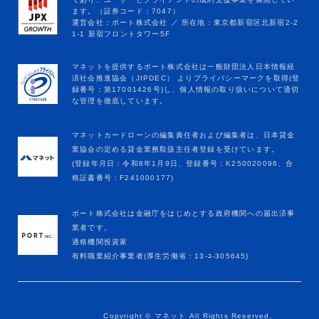
マネットカードローンの編集責任者および編集者は、日本貸金
業協会の定める貸金業務取扱主任者登録を受けています。
(登録年月日：令和8年1月9日、登録番号：K250020096、合
格証書番号：F241000177)
ポート株式会社は金融庁をはじめとする政府機関への届出済事
業者です。
適格機関投資家
有料職業紹介事業者(厚生労働省：13-ﾕ-305645)