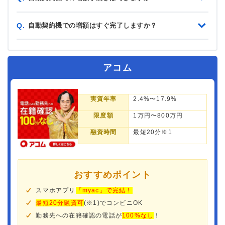
自動契約機での増額はすぐ完了しますか？
Q.
アコム
実質年率
2.4%〜17.9%
限度額
1万円〜800万円
融資時間
最短20分※1
おすすめポイント
スマホアプリ
「myac」で完結！
最短20分融資可
(※1)でコンビニOK
勤務先への在籍確認の電話が
100%なし
！