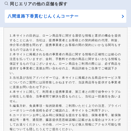
同じエリアの他の店舗を探す
八間道路下香貫むじんくんコーナー
1.本サイトの目的は、ローン商品等に関する適切な情報と選択の機会を提供
することにあり、当社は、提携事業者とお客様との契約締結の代理、斡旋、
仲介等の形態を問わず、提携事業者とお客様の間の契約にいかなる関与もす
るものではありません。
2.本サイトに掲載される他の事業者の商品に関する情報の正確性には細心の
注意を払っていますが、金利、手数料その他の商品に関するいかなる情報も
保証するものではございません。ローン商品をご利用の際には、必ず商品を
提供する事業者に直接お問い合わせの上、商品詳細をご自身でご確認下さ
い。
3.当社及び当社アドバイザーでは、本サイトに掲載される商品やサービス等
についてのご質問には回答致しかねますので、当該商品等を提供する事業者
に直接お問い合わせ下さい。
4.本サイトに関して、利用者と提携事業者、第三者との間で紛争やトラブル
が発生した場合、当事者間で解決を図るものとし、当社は一切責任を負いま
せん。
5.編集方針、免責事項・知的財産権、ご利用いただく上での注意、プライバ
シーポリシーの各規程を必ずご確認の上、本サイトをご利用下さい。
6.カードローンお申し込み時に保険証を提出する場合、保険者番号、被保険
者記号・番号、通院歴、臓器提供意思確認欄に記載がある場合はマスキング
してお送りください。その他、バーコードなど個人情報にアクセス可能な情
報についても隠したうえでご提出ください。