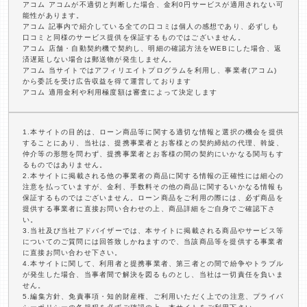
アコム アコムが不適切と判断した場合、金利0円サービスが適用されない可
能性があります。
アコム 記事内で紹介している全ての口コミは個人の感想であり、必ずしも
口コミと同様のサービス提供を保証するものではございません。
アコム 店舗・自動契約機で契約し、明細の確認方法をWEBにした場合、返
済遅延しない場合は郵送物が発生しません。
アコム 当サイトではアフィリエイトプログラムを利用し、事業者(アコム)
から委託を受け広告収益を得て運営しております
アコム 適用金利や利用極度額は審査によって決定します
1.本サイトの目的は、ローン商品等に関する適切な情報と選択の機会を提供
することにあり、当社は、提携事業者とお客様との契約締結の代理、斡旋、
仲介等の形態を問わず、提携事業者とお客様の間の契約にいかなる関与もす
るものではありません。
2.本サイトに掲載される他の事業者の商品に関する情報の正確性には細心の
注意を払っていますが、金利、手数料その他の商品に関するいかなる情報も
保証するものではございません。ローン商品をご利用の際には、必ず商品を
提供する事業者に直接お問い合わせの上、商品詳細をご自身でご確認下さ
い。
3.当社及び当社アドバイザーでは、本サイトに掲載される商品やサービス等
についてのご質問には回答致しかねますので、当該商品等を提供する事業者
に直接お問い合わせ下さい。
4.本サイトに関して、利用者と提携事業者、第三者との間で紛争やトラブル
が発生した場合、当事者間で解決を図るものとし、当社は一切責任を負いま
せん。
5.編集方針、免責事項・知的財産権、ご利用いただく上での注意、プライバ