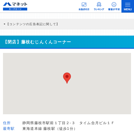
【コンテンツの広告表記に関して】
本コンテンツには、紹介している商品・商材の広告（リンク）を含む場合がありま
す。 これらの広告を経由して読者が企業ホームページを訪れ、成約が発生すると弊
社に対して企業から紹介報酬が支払われるという収益モデルです。 ただし、特定の
【閉店】藤枝むじんくんコーナー
商品を根拠なくPRするものではなく、当編集部の調査／ユーザーへの口コミ収集な
どに基づき、公平性を担保した情報提供を行っています。
>提携企業一覧
住所
静岡県藤枝市駅前１丁目２-３ タイム合月ビル１Ｆ
最寄駅
東海道本線 藤枝駅（徒歩1分）