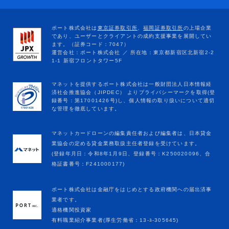
マネットカードローンの編集責任者および編集者は、日本貸金
業協会の定める貸金業務取扱主任者登録を受けています。
(登録年月日：令和8年1月9日、登録番号：K250020096、合
格証書番号：F241000177)
ポート株式会社は金融庁をはじめとする政府機関への届出済事
業者です。
適格機関投資家
有料職業紹介事業者(厚生労働省：13-ﾕ-305645)