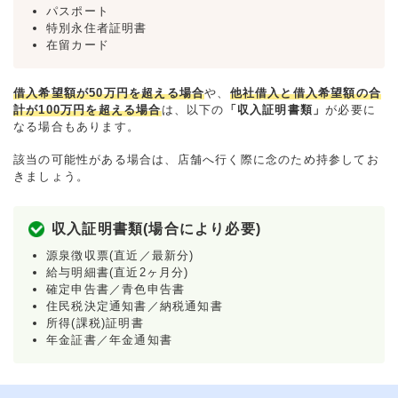
パスポート
特別永住者証明書
在留カード
借入希望額が50万円を超える場合
や、
他社借入と借入希望額の合
計が100万円を超える場合
は、以下の
「収入証明書類」
が必要に
なる場合もあります。
該当の可能性がある場合は、店舗へ行く際に念のため持参してお
きましょう。
収入証明書類(場合により必要)
源泉徴収票(直近／最新分)
給与明細書(直近2ヶ月分)
確定申告書／青色申告書
住民税決定通知書／納税通知書
所得(課税)証明書
年金証書／年金通知書