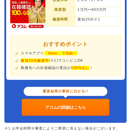
実質年率
2.4%〜17.9%
限度額
1万円〜800万円
融資時間
最短20分※1
おすすめポイント
スマホアプリ
「myac」で完結！
最短20分融資可
(※1)でコンビニOK
勤務先への在籍確認の電話が
100%なし
！
審査結果が事前に分かる!!
アコムの詳細はこちら
※1.お申込時間や審査によりご希望に添えない場合がございます。