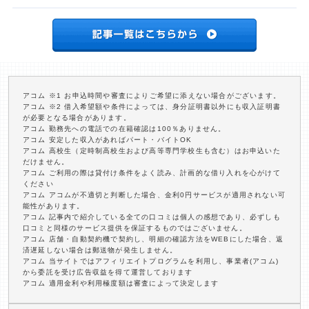
アコム ※1 お申込時間や審査によりご希望に添えない場合がございます。
アコム ※2 借入希望額や条件によっては、身分証明書以外にも収入証明書
が必要となる場合があります。
アコム 勤務先への電話での在籍確認は100％ありません。
アコム 安定した収入があればパート・バイトOK
アコム 高校生（定時制高校生および高等専門学校生も含む）はお申込いた
だけません。
アコム ご利用の際は貸付け条件をよく読み、計画的な借り入れを心がけて
ください
アコム アコムが不適切と判断した場合、金利0円サービスが適用されない可
能性があります。
アコム 記事内で紹介している全ての口コミは個人の感想であり、必ずしも
口コミと同様のサービス提供を保証するものではございません。
アコム 店舗・自動契約機で契約し、明細の確認方法をWEBにした場合、返
済遅延しない場合は郵送物が発生しません。
アコム 当サイトではアフィリエイトプログラムを利用し、事業者(アコム)
から委託を受け広告収益を得て運営しております
アコム 適用金利や利用極度額は審査によって決定します