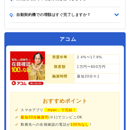
自動契約機での増額はすぐ完了しますか？
Q.
アコム
実質年率
2.4%〜17.9%
限度額
1万円〜800万円
融資時間
最短20分※1
おすすめポイント
スマホアプリ
「myac」で完結！
最短20分融資可
(※1)でコンビニOK
勤務先への在籍確認の電話が
100%なし
！