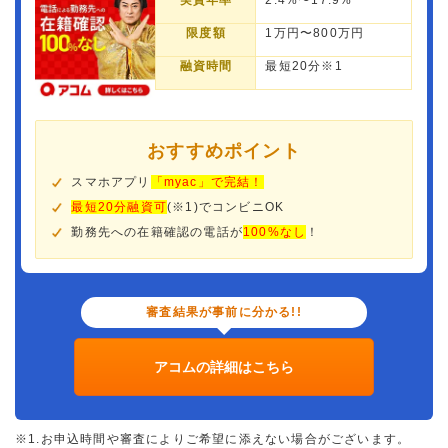
実質年率
2.4%〜17.9%
限度額
1万円〜800万円
融資時間
最短20分※1
おすすめポイント
スマホアプリ
「myac」で完結！
最短20分融資可
(※1)でコンビニOK
勤務先への在籍確認の電話が
100%なし
！
審査結果が事前に分かる!!
アコムの詳細はこちら
※1.お申込時間や審査によりご希望に添えない場合がございます。