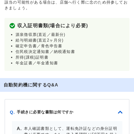
該当の可能性がある場合は、店舗へ行く際に念のため持参してお
きましょう。
収入証明書類(場合により必要)
源泉徴収票(直近／最新分)
給与明細書(直近2ヶ月分)
確定申告書／青色申告書
住民税決定通知書／納税通知書
所得(課税)証明書
年金証書／年金通知書
自動契約機に関するQ&A
手続きに必要な書類は何ですか
Q.
本人確認書類として、運転免許証などの身分証明