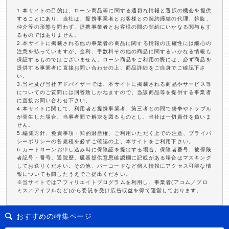
1.本サイトの目的は、ローン商品等に関する適切な情報と選択の機会を提供
することにあり、当社は、提携事業者とお客様との契約締結の代理、斡旋、
仲介等の形態を問わず、提携事業者とお客様の間の契約にいかなる関与もす
るものではありません。
2.本サイトに掲載される他の事業者の商品に関する情報の正確性には細心の
注意を払っていますが、金利、手数料その他の商品に関するいかなる情報も
保証するものではございません。ローン商品をご利用の際には、必ず商品を
提供する事業者に直接お問い合わせの上、商品詳細をご自身でご確認下さ
い。
3.当社及び当社アドバイザーでは、本サイトに掲載される商品やサービス等
についてのご質問には回答致しかねますので、当該商品等を提供する事業者
に直接お問い合わせ下さい。
4.本サイトに関して、利用者と提携事業者、第三者との間で紛争やトラブル
が発生した場合、当事者間で解決を図るものとし、当社は一切責任を負いま
せん。
5.編集方針、免責事項・知的財産権、ご利用いただく上での注意、プライバ
シーポリシーの各規程を必ずご確認の上、本サイトをご利用下さい。
6.カードローンお申し込み時に保険証を提出する場合、保険者番号、被保険
者記号・番号、通院歴、臓器提供意思確認欄に記載がある場合はマスキング
してお送りください。その他、バーコードなど個人情報にアクセス可能な情
報についても隠したうえでご提出ください。
※当サイトではアフィリエイトプログラムを利用し、事業者(アコム／プロ
ミス／アイフルなど)から委託を受け広告収益を得て運営しております。
おすすめの特集ページ