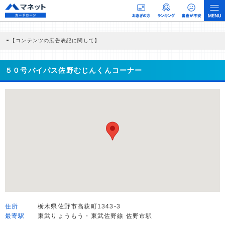
【コンテンツの広告表記に関して】
本コンテンツには、紹介している商品・商材の広告（リンク）を含む場合がありま
す。 これらの広告を経由して読者が企業ホームページを訪れ、成約が発生すると弊
社に対して企業から紹介報酬が支払われるという収益モデルです。 ただし、特定の
５０号バイパス佐野むじんくんコーナー
商品を根拠なくPRするものではなく、当編集部の調査／ユーザーへの口コミ収集な
どに基づき、公平性を担保した情報提供を行っています。
>提携企業一覧
住所
栃木県佐野市高萩町1343-3
最寄駅
東武りょうもう・東武佐野線 佐野市駅