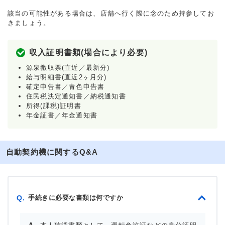
該当の可能性がある場合は、店舗へ行く際に念のため持参してお
きましょう。
収入証明書類(場合により必要)
源泉徴収票(直近／最新分)
給与明細書(直近2ヶ月分)
確定申告書／青色申告書
住民税決定通知書／納税通知書
所得(課税)証明書
年金証書／年金通知書
自動契約機に関するQ&A
手続きに必要な書類は何ですか
Q.