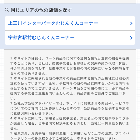
同じエリアの他の店舗を探す
上三川インターパークむじんくんコーナー
宇都宮駅前むじんくんコーナー
1.本サイトの目的は、ローン商品等に関する適切な情報と選択の機会を提供
することにあり、当社は、提携事業者とお客様との契約締結の代理、斡旋、
仲介等の形態を問わず、提携事業者とお客様の間の契約にいかなる関与もす
るものではありません。
2.本サイトに掲載される他の事業者の商品に関する情報の正確性には細心の
注意を払っていますが、金利、手数料その他の商品に関するいかなる情報も
保証するものではございません。ローン商品をご利用の際には、必ず商品を
提供する事業者に直接お問い合わせの上、商品詳細をご自身でご確認下さ
い。
3.当社及び当社アドバイザーでは、本サイトに掲載される商品やサービス等
についてのご質問には回答致しかねますので、当該商品等を提供する事業者
に直接お問い合わせ下さい。
4.本サイトに関して、利用者と提携事業者、第三者との間で紛争やトラブル
が発生した場合、当事者間で解決を図るものとし、当社は一切責任を負いま
せん。
5.編集方針、免責事項・知的財産権、ご利用いただく上での注意、プライバ
シーポリシーの各規程を必ずご確認の上、本サイトをご利用下さい。