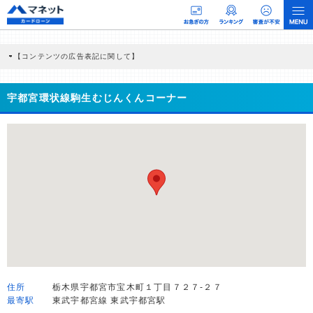
【コンテンツの広告表記に関して】
本コンテンツには、紹介している商品・商材の広告（リンク）を含む場合がありま
す。 これらの広告を経由して読者が企業ホームページを訪れ、成約が発生すると弊
社に対して企業から紹介報酬が支払われるという収益モデルです。 ただし、特定の
宇都宮環状線駒生むじんくんコーナー
商品を根拠なくPRするものではなく、当編集部の調査／ユーザーへの口コミ収集な
どに基づき、公平性を担保した情報提供を行っています。
>提携企業一覧
住所
栃木県宇都宮市宝木町１丁目７２７-２７
最寄駅
東武宇都宮線 東武宇都宮駅