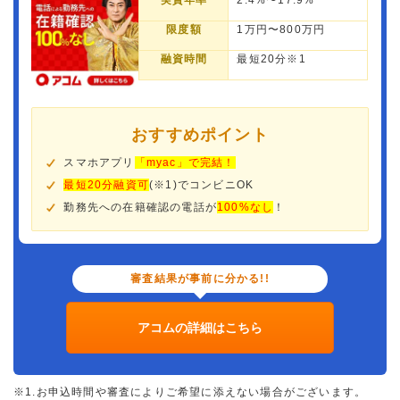
実質年率
2.4%〜17.9%
限度額
1万円〜800万円
融資時間
最短20分※1
おすすめポイント
スマホアプリ
「myac」で完結！
最短20分融資可
(※1)でコンビニOK
勤務先への在籍確認の電話が
100%なし
！
審査結果が事前に分かる!!
アコムの詳細はこちら
※1.お申込時間や審査によりご希望に添えない場合がございます。