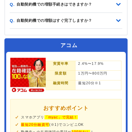
自動契約機での増額手続きはできますか？
Q.
自動契約機での増額はすぐ完了しますか？
Q.
アコム
実質年率
2.4%〜17.9%
限度額
1万円〜800万円
融資時間
最短20分※1
おすすめポイント
スマホアプリ
「myac」で完結！
最短20分融資可
(※1)でコンビニOK
勤務先への在籍確認の電話が
100%なし
！