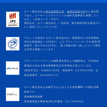
マネットカードローンの編集責任者および編集者は、日本貸金
業協会の定める貸金業務取扱主任者登録を受けています。
(登録年月日：令和8年1月9日、登録番号：K250020096、合
格証書番号：F241000177)
ポート株式会社は金融庁をはじめとする政府機関への届出済事
業者です。
適格機関投資家
有料職業紹介事業者(厚生労働省：13-ﾕ-305645)