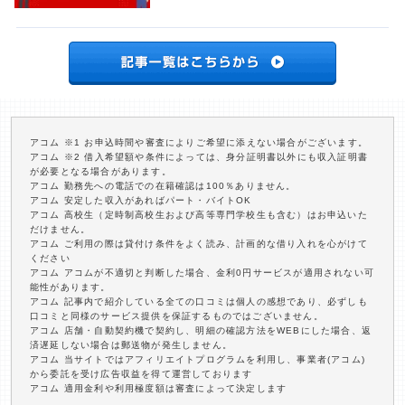
アコム ※1 お申込時間や審査によりご希望に添えない場合がございます。
アコム ※2 借入希望額や条件によっては、身分証明書以外にも収入証明書
が必要となる場合があります。
アコム 勤務先への電話での在籍確認は100％ありません。
アコム 安定した収入があればパート・バイトOK
アコム 高校生（定時制高校生および高等専門学校生も含む）はお申込いた
だけません。
アコム ご利用の際は貸付け条件をよく読み、計画的な借り入れを心がけて
ください
アコム アコムが不適切と判断した場合、金利0円サービスが適用されない可
能性があります。
アコム 記事内で紹介している全ての口コミは個人の感想であり、必ずしも
口コミと同様のサービス提供を保証するものではございません。
アコム 店舗・自動契約機で契約し、明細の確認方法をWEBにした場合、返
済遅延しない場合は郵送物が発生しません。
アコム 当サイトではアフィリエイトプログラムを利用し、事業者(アコム)
から委託を受け広告収益を得て運営しております
アコム 適用金利や利用極度額は審査によって決定します