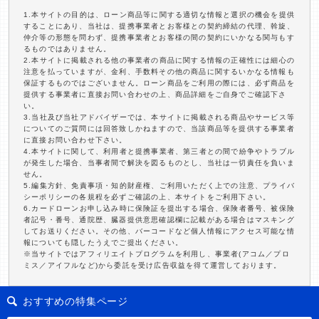
1.本サイトの目的は、ローン商品等に関する適切な情報と選択の機会を提供
することにあり、当社は、提携事業者とお客様との契約締結の代理、斡旋、
仲介等の形態を問わず、提携事業者とお客様の間の契約にいかなる関与もす
るものではありません。
2.本サイトに掲載される他の事業者の商品に関する情報の正確性には細心の
注意を払っていますが、金利、手数料その他の商品に関するいかなる情報も
保証するものではございません。ローン商品をご利用の際には、必ず商品を
提供する事業者に直接お問い合わせの上、商品詳細をご自身でご確認下さ
い。
3.当社及び当社アドバイザーでは、本サイトに掲載される商品やサービス等
についてのご質問には回答致しかねますので、当該商品等を提供する事業者
に直接お問い合わせ下さい。
4.本サイトに関して、利用者と提携事業者、第三者との間で紛争やトラブル
が発生した場合、当事者間で解決を図るものとし、当社は一切責任を負いま
せん。
5.編集方針、免責事項・知的財産権、ご利用いただく上での注意、プライバ
シーポリシーの各規程を必ずご確認の上、本サイトをご利用下さい。
6.カードローンお申し込み時に保険証を提出する場合、保険者番号、被保険
者記号・番号、通院歴、臓器提供意思確認欄に記載がある場合はマスキング
してお送りください。その他、バーコードなど個人情報にアクセス可能な情
報についても隠したうえでご提出ください。
※当サイトではアフィリエイトプログラムを利用し、事業者(アコム／プロ
ミス／アイフルなど)から委託を受け広告収益を得て運営しております。
おすすめの特集ページ