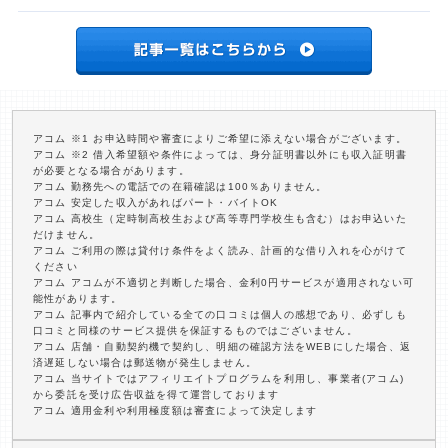
アコム ※1 お申込時間や審査によりご希望に添えない場合がございます。
アコム ※2 借入希望額や条件によっては、身分証明書以外にも収入証明書
が必要となる場合があります。
アコム 勤務先への電話での在籍確認は100％ありません。
アコム 安定した収入があればパート・バイトOK
アコム 高校生（定時制高校生および高等専門学校生も含む）はお申込いた
だけません。
アコム ご利用の際は貸付け条件をよく読み、計画的な借り入れを心がけて
ください
アコム アコムが不適切と判断した場合、金利0円サービスが適用されない可
能性があります。
アコム 記事内で紹介している全ての口コミは個人の感想であり、必ずしも
口コミと同様のサービス提供を保証するものではございません。
アコム 店舗・自動契約機で契約し、明細の確認方法をWEBにした場合、返
済遅延しない場合は郵送物が発生しません。
アコム 当サイトではアフィリエイトプログラムを利用し、事業者(アコム)
から委託を受け広告収益を得て運営しております
アコム 適用金利や利用極度額は審査によって決定します