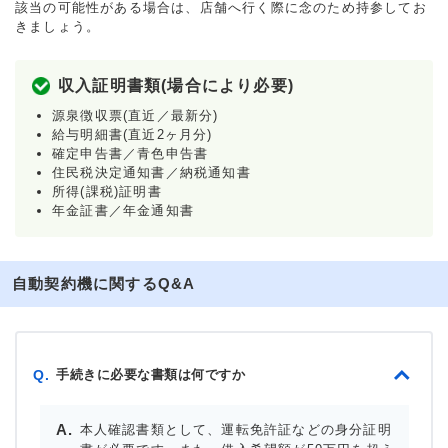
該当の可能性がある場合は、店舗へ行く際に念のため持参してお
きましょう。
収入証明書類(場合により必要)
源泉徴収票(直近／最新分)
給与明細書(直近2ヶ月分)
確定申告書／青色申告書
住民税決定通知書／納税通知書
所得(課税)証明書
年金証書／年金通知書
自動契約機に関するQ&A
手続きに必要な書類は何ですか
Q.
本人確認書類として、運転免許証などの身分証明