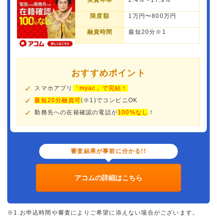
実質年率
2.4%〜17.9%
限度額
1万円〜800万円
融資時間
最短20分※1
おすすめポイント
スマホアプリ
「myac」で完結！
最短20分融資可
(※1)でコンビニOK
勤務先への在籍確認の電話が
100%なし
！
審査結果が事前に分かる!!
アコムの詳細はこちら
※1.お申込時間や審査によりご希望に添えない場合がございます。