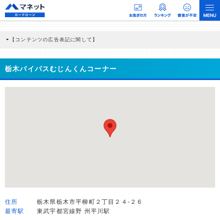
【コンテンツの広告表記に関して】
本コンテンツには、紹介している商品・商材の広告（リンク）を含む場合がありま
す。 これらの広告を経由して読者が企業ホームページを訪れ、成約が発生すると弊
社に対して企業から紹介報酬が支払われるという収益モデルです。 ただし、特定の
栃木バイパスむじんくんコーナー
商品を根拠なくPRするものではなく、当編集部の調査／ユーザーへの口コミ収集な
どに基づき、公平性を担保した情報提供を行っています。
>提携企業一覧
住所
栃木県栃木市平柳町２丁目２４-２６
最寄駅
東武宇都宮線野 州平川駅