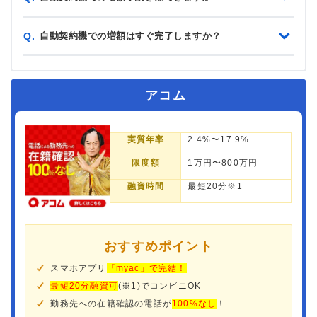
自動契約機での増額はすぐ完了しますか？
Q.
アコム
実質年率
2.4%〜17.9%
限度額
1万円〜800万円
融資時間
最短20分※1
おすすめポイント
スマホアプリ
「myac」で完結！
最短20分融資可
(※1)でコンビニOK
勤務先への在籍確認の電話が
100%なし
！