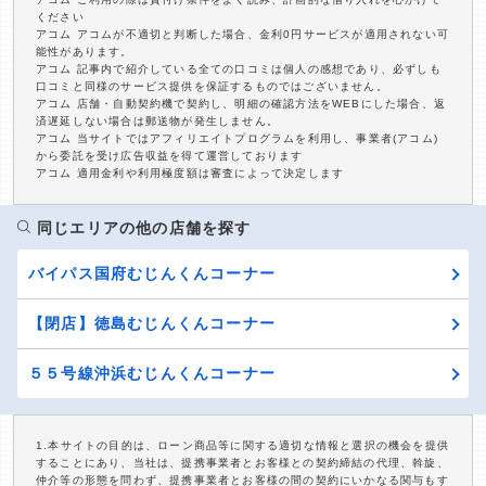
ください
アコム アコムが不適切と判断した場合、金利0円サービスが適用されない可
能性があります。
アコム 記事内で紹介している全ての口コミは個人の感想であり、必ずしも
口コミと同様のサービス提供を保証するものではございません。
アコム 店舗・自動契約機で契約し、明細の確認方法をWEBにした場合、返
済遅延しない場合は郵送物が発生しません。
アコム 当サイトではアフィリエイトプログラムを利用し、事業者(アコム)
から委託を受け広告収益を得て運営しております
アコム 適用金利や利用極度額は審査によって決定します
同じエリアの他の店舗を探す
バイパス国府むじんくんコーナー
【閉店】徳島むじんくんコーナー
５５号線沖浜むじんくんコーナー
1.本サイトの目的は、ローン商品等に関する適切な情報と選択の機会を提供
することにあり、当社は、提携事業者とお客様との契約締結の代理、斡旋、
仲介等の形態を問わず、提携事業者とお客様の間の契約にいかなる関与もす