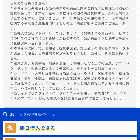
るものではありません。
2.本サイトに掲載される他の事業者の商品に関する情報の正確性には細心の
注意を払っていますが、金利、手数料その他の商品に関するいかなる情報も
保証するものではございません。ローン商品をご利用の際には、必ず商品を
提供する事業者に直接お問い合わせの上、商品詳細をご自身でご確認下さ
い。
3.当社及び当社アドバイザーでは、本サイトに掲載される商品やサービス等
についてのご質問には回答致しかねますので、当該商品等を提供する事業者
に直接お問い合わせ下さい。
4.本サイトに関して、利用者と提携事業者、第三者との間で紛争やトラブル
が発生した場合、当事者間で解決を図るものとし、当社は一切責任を負いま
せん。
5.編集方針、免責事項・知的財産権、ご利用いただく上での注意、プライバ
シーポリシーの各規程を必ずご確認の上、本サイトをご利用下さい。
6.カードローンお申し込み時に保険証を提出する場合、保険者番号、被保険
者記号・番号、通院歴、臓器提供意思確認欄に記載がある場合はマスキング
してお送りください。その他、バーコードなど個人情報にアクセス可能な情
報についても隠したうえでご提出ください。
※当サイトではアフィリエイトプログラムを利用し、事業者(アコム／プロ
ミス／アイフルなど)から委託を受け広告収益を得て運営しております。
おすすめの特集ページ