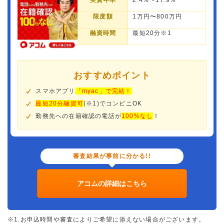
実質年率
2.4%〜17.9%
限度額
1万円〜800万円
融資時間
最短20分※1
おすすめポイント
スマホアプリ
「myac」で完結！
最短20分融資可
(※1)でコンビニOK
勤務先への在籍確認の電話が
100%なし
！
審査結果が事前に分かる!!
アコムの詳細はこちら
※1.お申込時間や審査によりご希望に添えない場合がございます。