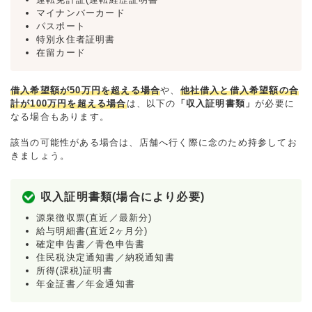
マイナンバーカード
パスポート
特別永住者証明書
在留カード
借入希望額が50万円を超える場合
や、
他社借入と借入希望額の合
計が100万円を超える場合
は、以下の
「収入証明書類」
が必要に
なる場合もあります。
該当の可能性がある場合は、店舗へ行く際に念のため持参してお
きましょう。
収入証明書類(場合により必要)
源泉徴収票(直近／最新分)
給与明細書(直近2ヶ月分)
確定申告書／青色申告書
住民税決定通知書／納税通知書
所得(課税)証明書
年金証書／年金通知書