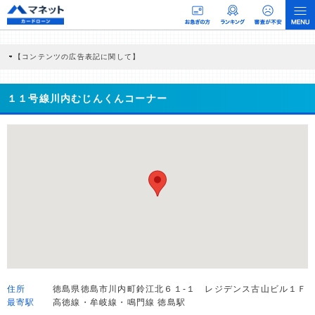
【コンテンツの広告表記に関して】
本コンテンツには、紹介している商品・商材の広告（リンク）を含む場合がありま
す。 これらの広告を経由して読者が企業ホームページを訪れ、成約が発生すると弊
社に対して企業から紹介報酬が支払われるという収益モデルです。 ただし、特定の
１１号線川内むじんくんコーナー
商品を根拠なくPRするものではなく、当編集部の調査／ユーザーへの口コミ収集な
どに基づき、公平性を担保した情報提供を行っています。
>提携企業一覧
住所
徳島県徳島市川内町鈴江北６１-１ レジデンス古山ビル１Ｆ
最寄駅
高徳線・牟岐線・鳴門線 徳島駅