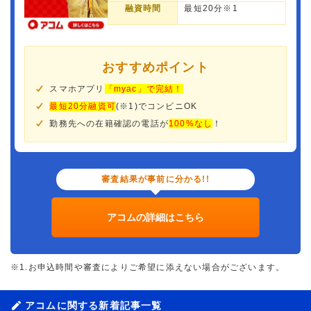
融資時間
最短20分※1
おすすめポイント
スマホアプリ
「myac」で完結！
最短20分融資可
(※1)でコンビニOK
勤務先への在籍確認の電話が
100%なし
！
審査結果が事前に分かる!!
アコムの詳細はこちら
※1.お申込時間や審査によりご希望に添えない場合がございます。
アコムに関する新着記事一覧