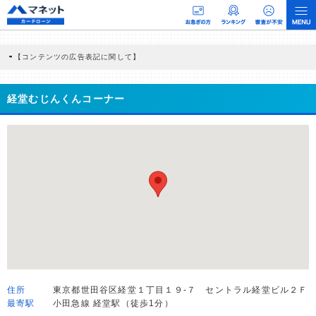
【コンテンツの広告表記に関して】
本コンテンツには、紹介している商品・商材の広告（リンク）を含む場合がありま
す。 これらの広告を経由して読者が企業ホームページを訪れ、成約が発生すると弊
社に対して企業から紹介報酬が支払われるという収益モデルです。 ただし、特定の
経堂むじんくんコーナー
商品を根拠なくPRするものではなく、当編集部の調査／ユーザーへの口コミ収集な
どに基づき、公平性を担保した情報提供を行っています。
>提携企業一覧
住所
東京都世田谷区経堂１丁目１９-７ セントラル経堂ビル２Ｆ
最寄駅
小田急線 経堂駅（徒歩1分）