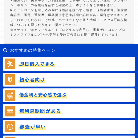
5.編集方針、免責事項・知的財産権、ご利用いただく上での注意、プライバ
シーポリシーの各規程を必ずご確認の上、本サイトをご利用下さい。
6.カードローンお申し込み時に保険証を提出する場合、保険者番号、被保険
者記号・番号、通院歴、臓器提供意思確認欄に記載がある場合はマスキング
してお送りください。その他、バーコードなど個人情報にアクセス可能な情
報についても隠したうえでご提出ください。
※当サイトではアフィリエイトプログラムを利用し、事業者(アコム／プロ
ミス／アイフルなど)から委託を受け広告収益を得て運営しております。
おすすめの特集ページ