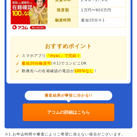
実質年率
2.4%〜17.9%
限度額
1万円〜800万円
融資時間
最短20分※1
おすすめポイント
スマホアプリ
「myac」で完結！
最短20分融資可
(※1)でコンビニOK
勤務先への在籍確認の電話が
100%なし
！
審査結果が事前に分かる!!
アコムの詳細はこちら
※1.お申込時間や審査によりご希望に添えない場合がございます。