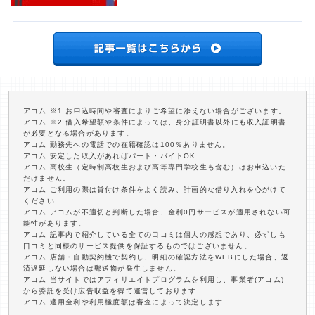
アコム ※1 お申込時間や審査によりご希望に添えない場合がございます。
アコム ※2 借入希望額や条件によっては、身分証明書以外にも収入証明書
が必要となる場合があります。
アコム 勤務先への電話での在籍確認は100％ありません。
アコム 安定した収入があればパート・バイトOK
アコム 高校生（定時制高校生および高等専門学校生も含む）はお申込いた
だけません。
アコム ご利用の際は貸付け条件をよく読み、計画的な借り入れを心がけて
ください
アコム アコムが不適切と判断した場合、金利0円サービスが適用されない可
能性があります。
アコム 記事内で紹介している全ての口コミは個人の感想であり、必ずしも
口コミと同様のサービス提供を保証するものではございません。
アコム 店舗・自動契約機で契約し、明細の確認方法をWEBにした場合、返
済遅延しない場合は郵送物が発生しません。
アコム 当サイトではアフィリエイトプログラムを利用し、事業者(アコム)
から委託を受け広告収益を得て運営しております
アコム 適用金利や利用極度額は審査によって決定します