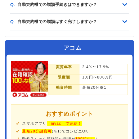
自動契約機での増額手続きはできますか？
Q.
自動契約機での増額はすぐ完了しますか？
Q.
アコム
実質年率
2.4%〜17.9%
限度額
1万円〜800万円
融資時間
最短20分※1
おすすめポイント
スマホアプリ
「myac」で完結！
最短20分融資可
(※1)でコンビニOK
勤務先への在籍確認の電話が
100%なし
！