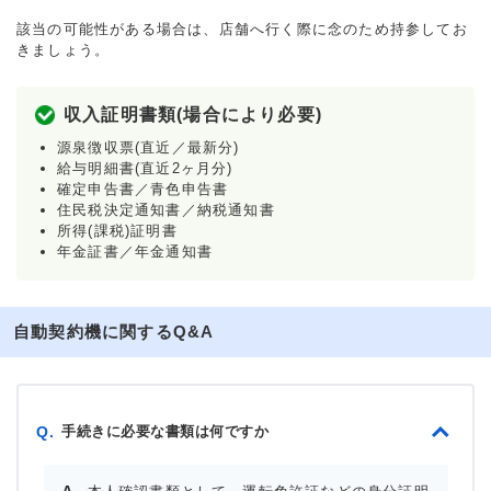
該当の可能性がある場合は、店舗へ行く際に念のため持参してお
きましょう。
収入証明書類(場合により必要)
源泉徴収票(直近／最新分)
給与明細書(直近2ヶ月分)
確定申告書／青色申告書
住民税決定通知書／納税通知書
所得(課税)証明書
年金証書／年金通知書
自動契約機に関するQ&A
手続きに必要な書類は何ですか
Q.