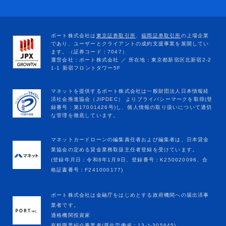
マネットカードローンの編集責任者および編集者は、日本貸金
業協会の定める貸金業務取扱主任者登録を受けています。
(登録年月日：令和8年1月9日、登録番号：K250020096、合
格証書番号：F241000177)
ポート株式会社は金融庁をはじめとする政府機関への届出済事
業者です。
適格機関投資家
有料職業紹介事業者(厚生労働省：13-ﾕ-305645)