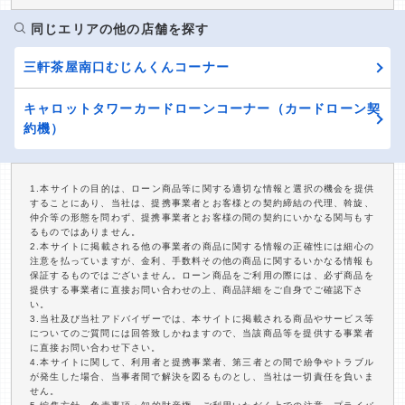
同じエリアの他の店舗を探す
三軒茶屋南口むじんくんコーナー
キャロットタワーカードローンコーナー（カードローン契
約機）
1.本サイトの目的は、ローン商品等に関する適切な情報と選択の機会を提供
することにあり、当社は、提携事業者とお客様との契約締結の代理、斡旋、
仲介等の形態を問わず、提携事業者とお客様の間の契約にいかなる関与もす
るものではありません。
2.本サイトに掲載される他の事業者の商品に関する情報の正確性には細心の
注意を払っていますが、金利、手数料その他の商品に関するいかなる情報も
保証するものではございません。ローン商品をご利用の際には、必ず商品を
提供する事業者に直接お問い合わせの上、商品詳細をご自身でご確認下さ
い。
3.当社及び当社アドバイザーでは、本サイトに掲載される商品やサービス等
についてのご質問には回答致しかねますので、当該商品等を提供する事業者
に直接お問い合わせ下さい。
4.本サイトに関して、利用者と提携事業者、第三者との間で紛争やトラブル
が発生した場合、当事者間で解決を図るものとし、当社は一切責任を負いま
せん。