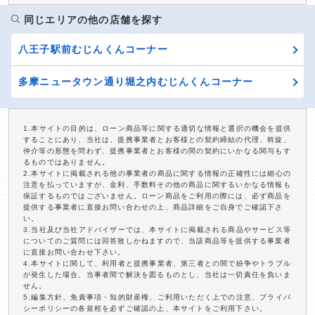
同じエリアの他の店舗を探す
八王子駅前むじんくんコーナー
多摩ニュータウン通り堀之内むじんくんコーナー
1.本サイトの目的は、ローン商品等に関する適切な情報と選択の機会を提供
することにあり、当社は、提携事業者とお客様との契約締結の代理、斡旋、
仲介等の形態を問わず、提携事業者とお客様の間の契約にいかなる関与もす
るものではありません。
2.本サイトに掲載される他の事業者の商品に関する情報の正確性には細心の
注意を払っていますが、金利、手数料その他の商品に関するいかなる情報も
保証するものではございません。ローン商品をご利用の際には、必ず商品を
提供する事業者に直接お問い合わせの上、商品詳細をご自身でご確認下さ
い。
3.当社及び当社アドバイザーでは、本サイトに掲載される商品やサービス等
についてのご質問には回答致しかねますので、当該商品等を提供する事業者
に直接お問い合わせ下さい。
4.本サイトに関して、利用者と提携事業者、第三者との間で紛争やトラブル
が発生した場合、当事者間で解決を図るものとし、当社は一切責任を負いま
せん。
5.編集方針、免責事項・知的財産権、ご利用いただく上での注意、プライバ
シーポリシーの各規程を必ずご確認の上、本サイトをご利用下さい。