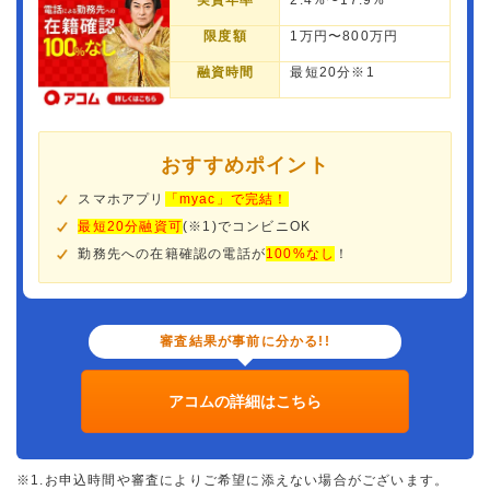
実質年率
2.4%〜17.9%
限度額
1万円〜800万円
融資時間
最短20分※1
おすすめポイント
スマホアプリ
「myac」で完結！
最短20分融資可
(※1)でコンビニOK
勤務先への在籍確認の電話が
100%なし
！
審査結果が事前に分かる!!
アコムの詳細はこちら
※1.お申込時間や審査によりご希望に添えない場合がございます。