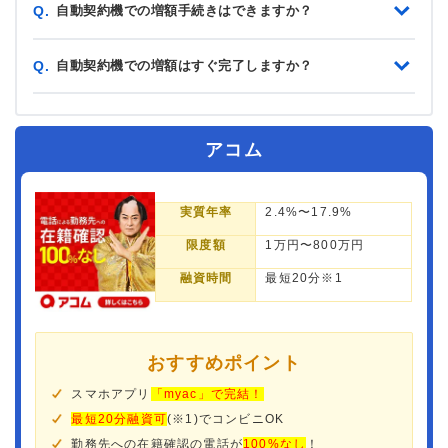
自動契約機での増額手続きはできますか？
Q.
自動契約機での増額はすぐ完了しますか？
Q.
アコム
実質年率
2.4%〜17.9%
限度額
1万円〜800万円
融資時間
最短20分※1
おすすめポイント
スマホアプリ
「myac」で完結！
最短20分融資可
(※1)でコンビニOK
勤務先への在籍確認の電話が
100%なし
！