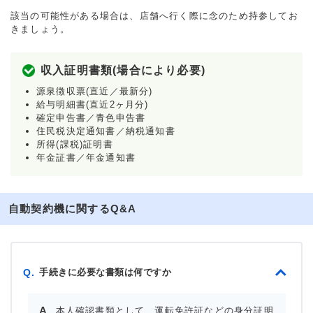
該当の可能性がある場合は、店舗へ行く際に念のため持参してお
きましょう。
収入証明書類(場合により必要)
源泉徴収票(直近／最新分)
給与明細書(直近2ヶ月分)
確定申告書／青色申告書
住民税決定通知書／納税通知書
所得(課税)証明書
年金証書／年金通知書
自動契約機に関するQ&A
手続きに必要な書類は何ですか
Q.
本人確認書類として、運転免許証などの身分証明