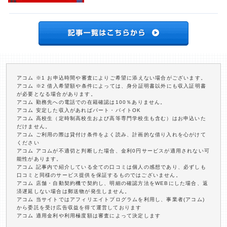
アコム ※1 お申込時間や審査によりご希望に添えない場合がございます。
アコム ※2 借入希望額や条件によっては、身分証明書以外にも収入証明書
が必要となる場合があります。
アコム 勤務先への電話での在籍確認は100％ありません。
アコム 安定した収入があればパート・バイトOK
アコム 高校生（定時制高校生および高等専門学校生も含む）はお申込いた
だけません。
アコム ご利用の際は貸付け条件をよく読み、計画的な借り入れを心がけて
ください
アコム アコムが不適切と判断した場合、金利0円サービスが適用されない可
能性があります。
アコム 記事内で紹介している全ての口コミは個人の感想であり、必ずしも
口コミと同様のサービス提供を保証するものではございません。
アコム 店舗・自動契約機で契約し、明細の確認方法をWEBにした場合、返
済遅延しない場合は郵送物が発生しません。
アコム 当サイトではアフィリエイトプログラムを利用し、事業者(アコム)
から委託を受け広告収益を得て運営しております
アコム 適用金利や利用極度額は審査によって決定します