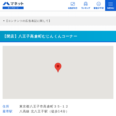
【コンテンツの広告表記に関して】
本コンテンツには、紹介している商品・商材の広告（リンク）を含む場合がありま
す。 これらの広告を経由して読者が企業ホームページを訪れ、成約が発生すると弊
社に対して企業から紹介報酬が支払われるという収益モデルです。 ただし、特定の
【閉店】八王子高倉町むじんくんコーナー
商品を根拠なくPRするものではなく、当編集部の調査／ユーザーへの口コミ収集な
どに基づき、公平性を担保した情報提供を行っています。
>提携企業一覧
住所
東京都八王子市高倉町３５-１２
最寄駅
八高線 北八王子駅（徒歩14分）