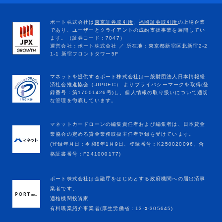
マネットカードローンの編集責任者および編集者は、日本貸金
業協会の定める貸金業務取扱主任者登録を受けています。
(登録年月日：令和8年1月9日、登録番号：K250020096、合
格証書番号：F241000177)
ポート株式会社は金融庁をはじめとする政府機関への届出済事
業者です。
適格機関投資家
有料職業紹介事業者(厚生労働省：13-ﾕ-305645)