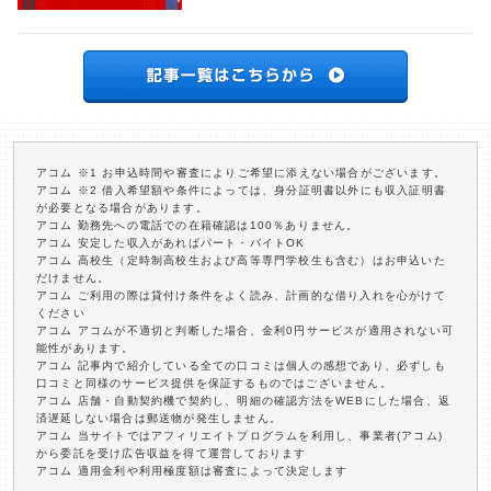
アコム ※1 お申込時間や審査によりご希望に添えない場合がございます。
アコム ※2 借入希望額や条件によっては、身分証明書以外にも収入証明書
が必要となる場合があります。
アコム 勤務先への電話での在籍確認は100％ありません。
アコム 安定した収入があればパート・バイトOK
アコム 高校生（定時制高校生および高等専門学校生も含む）はお申込いた
だけません。
アコム ご利用の際は貸付け条件をよく読み、計画的な借り入れを心がけて
ください
アコム アコムが不適切と判断した場合、金利0円サービスが適用されない可
能性があります。
アコム 記事内で紹介している全ての口コミは個人の感想であり、必ずしも
口コミと同様のサービス提供を保証するものではございません。
アコム 店舗・自動契約機で契約し、明細の確認方法をWEBにした場合、返
済遅延しない場合は郵送物が発生しません。
アコム 当サイトではアフィリエイトプログラムを利用し、事業者(アコム)
から委託を受け広告収益を得て運営しております
アコム 適用金利や利用極度額は審査によって決定します