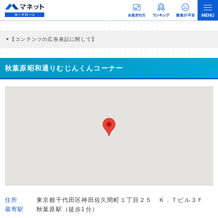
【コンテンツの広告表記に関して】
本コンテンツには、紹介している商品・商材の広告（リンク）を含む場合がありま
す。 これらの広告を経由して読者が企業ホームページを訪れ、成約が発生すると弊
社に対して企業から紹介報酬が支払われるという収益モデルです。 ただし、特定の
秋葉原昭和通りむじんくんコーナー
商品を根拠なくPRするものではなく、当編集部の調査／ユーザーへの口コミ収集な
どに基づき、公平性を担保した情報提供を行っています。
>提携企業一覧
住所
東京都千代田区神田佐久間町１丁目２５ Ｋ．Ｔビル３Ｆ
最寄駅
秋葉原駅（徒歩1分）