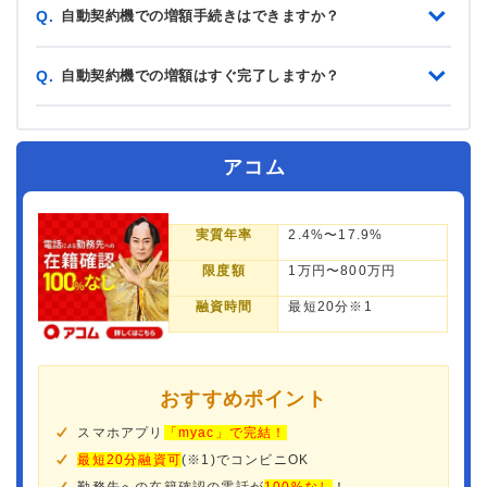
自動契約機での増額手続きはできますか？
Q.
自動契約機での増額はすぐ完了しますか？
Q.
アコム
実質年率
2.4%〜17.9%
限度額
1万円〜800万円
融資時間
最短20分※1
おすすめポイント
スマホアプリ
「myac」で完結！
最短20分融資可
(※1)でコンビニOK
勤務先への在籍確認の電話が
100%なし
！