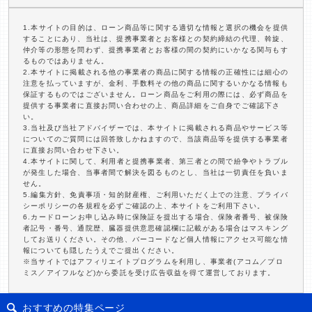
1.本サイトの目的は、ローン商品等に関する適切な情報と選択の機会を提供
することにあり、当社は、提携事業者とお客様との契約締結の代理、斡旋、
仲介等の形態を問わず、提携事業者とお客様の間の契約にいかなる関与もす
るものではありません。
2.本サイトに掲載される他の事業者の商品に関する情報の正確性には細心の
注意を払っていますが、金利、手数料その他の商品に関するいかなる情報も
保証するものではございません。ローン商品をご利用の際には、必ず商品を
提供する事業者に直接お問い合わせの上、商品詳細をご自身でご確認下さ
い。
3.当社及び当社アドバイザーでは、本サイトに掲載される商品やサービス等
についてのご質問には回答致しかねますので、当該商品等を提供する事業者
に直接お問い合わせ下さい。
4.本サイトに関して、利用者と提携事業者、第三者との間で紛争やトラブル
が発生した場合、当事者間で解決を図るものとし、当社は一切責任を負いま
せん。
5.編集方針、免責事項・知的財産権、ご利用いただく上での注意、プライバ
シーポリシーの各規程を必ずご確認の上、本サイトをご利用下さい。
6.カードローンお申し込み時に保険証を提出する場合、保険者番号、被保険
者記号・番号、通院歴、臓器提供意思確認欄に記載がある場合はマスキング
してお送りください。その他、バーコードなど個人情報にアクセス可能な情
報についても隠したうえでご提出ください。
※当サイトではアフィリエイトプログラムを利用し、事業者(アコム／プロ
ミス／アイフルなど)から委託を受け広告収益を得て運営しております。
おすすめの特集ページ