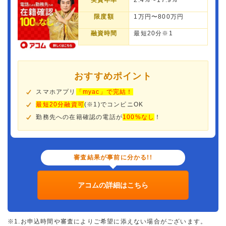
実質年率
2.4%〜17.9%
限度額
1万円〜800万円
融資時間
最短20分※1
おすすめポイント
スマホアプリ
「myac」で完結！
最短20分融資可
(※1)でコンビニOK
勤務先への在籍確認の電話が
100%なし
！
審査結果が事前に分かる!!
アコムの詳細はこちら
※1.お申込時間や審査によりご希望に添えない場合がございます。