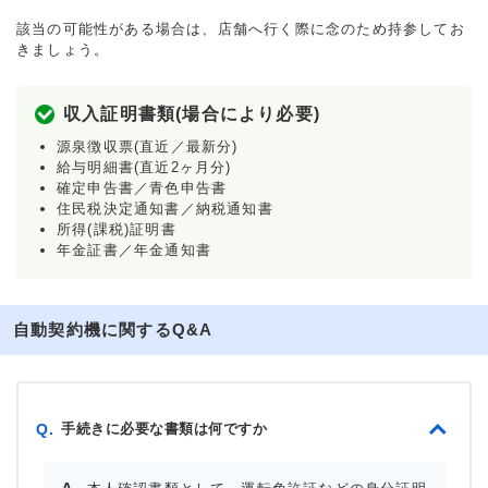
該当の可能性がある場合は、店舗へ行く際に念のため持参してお
きましょう。
収入証明書類(場合により必要)
源泉徴収票(直近／最新分)
給与明細書(直近2ヶ月分)
確定申告書／青色申告書
住民税決定通知書／納税通知書
所得(課税)証明書
年金証書／年金通知書
自動契約機に関するQ&A
手続きに必要な書類は何ですか
Q.