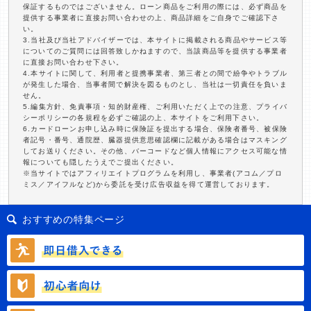
保証するものではございません。ローン商品をご利用の際には、必ず商品を
提供する事業者に直接お問い合わせの上、商品詳細をご自身でご確認下さ
い。
3.当社及び当社アドバイザーでは、本サイトに掲載される商品やサービス等
についてのご質問には回答致しかねますので、当該商品等を提供する事業者
に直接お問い合わせ下さい。
4.本サイトに関して、利用者と提携事業者、第三者との間で紛争やトラブル
が発生した場合、当事者間で解決を図るものとし、当社は一切責任を負いま
せん。
5.編集方針、免責事項・知的財産権、ご利用いただく上での注意、プライバ
シーポリシーの各規程を必ずご確認の上、本サイトをご利用下さい。
6.カードローンお申し込み時に保険証を提出する場合、保険者番号、被保険
者記号・番号、通院歴、臓器提供意思確認欄に記載がある場合はマスキング
してお送りください。その他、バーコードなど個人情報にアクセス可能な情
報についても隠したうえでご提出ください。
※当サイトではアフィリエイトプログラムを利用し、事業者(アコム／プロ
ミス／アイフルなど)から委託を受け広告収益を得て運営しております。
おすすめの特集ページ