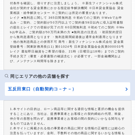
付条件を確認し、借りすぎに注意しましょう。 ※新生フィナンシャル株式
会社が契約する貸金業務にかかる指定紛争解決機関 ※日本貸金業協会 貸金
業相談・紛争解決センター ※ご契約には所定の審査があります。
レイク ■無利息に関して 365日間無利息 ※初めてのご契約 ※Webでお申
込み・ご契約、ご契約額が50万円以上でご契約後59日以内に収入証明書類
の提出とレイクでの登録が完了の方 60日間無利息 ※初めてのご契約 ※We
bお申込み、ご契約額が50万円未満の方 ■無利息の注意点 ・初回契約翌日
から無利息適用となります ・無利息期間経過後は通常金利適用となります
・他の無利息商品との併用不可 商号：新生フィナンシャル株式会社 貸金業
登録番号：関東財務局長(11) 第01024号 日本貸金業協会会員第000003号
レイク 最短即日融資をご希望の場合、21時（日曜日は18時）までのご契約
手続き完了（審査・必要書類の確認含む）が必要です。一部金融機関およ
び、メンテナンス時間等を除きます。
同じエリアの他の店舗を探す
五反田東口（自動契約コ－ナ－）
1.本サイトの目的は、ローン商品等に関する適切な情報と選択の機会を提供
することにあり、当社は、提携事業者とお客様との契約締結の代理、斡旋、
仲介等の形態を問わず、提携事業者とお客様の間の契約にいかなる関与もす
るものではありません。
2.本サイトに掲載される他の事業者の商品に関する情報の正確性には細心の
注意を払っていますが、金利、手数料その他の商品に関するいかなる情報も