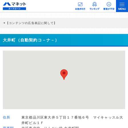
【コンテンツの広告表記に関して】
本コンテンツには、紹介している商品・商材の広告（リンク）を含む場合がありま
す。 これらの広告を経由して読者が企業ホームページを訪れ、成約が発生すると弊
社に対して企業から紹介報酬が支払われるという収益モデルです。 ただし、特定の
大井町（自動契約コ－ナ－）
商品を根拠なくPRするものではなく、当編集部の調査／ユーザーへの口コミ収集な
どに基づき、公平性を担保した情報提供を行っています。
>提携企業一覧
住所
東京都品川区東大井５丁目１７番地６号 マイキャッスル大
井町ビル１Ｆ