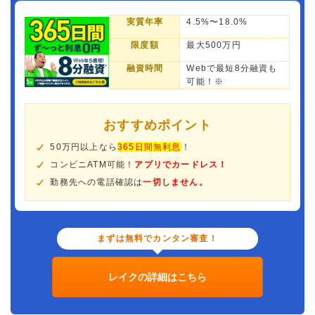
実質年率
4.5%〜18.0%
限度額
最大500万円
融資時間
Webで最短8分融資も
可能！※
おすすめポイント
50万円以上なら
365日間無利息
！
コンビニATM可能！
アプリでカードレス！
勤務先への電話確認は
一切しません。
まずは無料でカンタン審査！
レイクの詳細はこちら