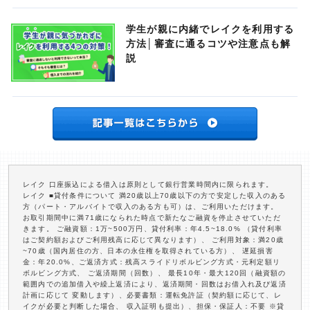
学生が親に内緒でレイクを利用する
方法│審査に通るコツや注意点も解
説
レイク 口座振込による借入は原則として銀行営業時間内に限られます。
レイク ■貸付条件について 満20歳以上70歳以下の方で安定した収入のある
方（パート・アルバイトで収入のある方も可）は、ご利用いただけます。
お取引期間中に満71歳になられた時点で新たなご融資を停止させていただ
きます。 ご融資額：1万~500万円、貸付利率：年4.5~18.0% （貸付利率
はご契約額およびご利用残高に応じて異なります）、 ご利用対象：満20歳
~70歳（国内居住の方、日本の永住権を取得されている方）、 遅延損害
金：年20.0%、ご返済方式：残高スライドリボルビング方式・元利定額リ
ボルビング方式、 ご返済期間（回数）、 最長10年・最大120回（融資額の
範囲内での追加借入や繰上返済により、返済期間・回数はお借入れ及び返済
計画に応じて 変動します）、必要書類：運転免許証（契約額に応じて、レ
イクが必要と判断した場合、 収入証明も提出）、担保・保証人：不要 ※貸