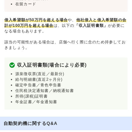
在留カード
借入希望額が50万円を超える場合
や、
他社借入と借入希望額の合
計が100万円を超える場合
は、以下の
「収入証明書類」
が必要に
なる場合もあります。
該当の可能性がある場合は、店舗へ行く際に念のため持参してお
きましょう。
収入証明書類(場合により必要)
源泉徴収票(直近／最新分)
給与明細書(直近2ヶ月分)
確定申告書／青色申告書
住民税決定通知書／納税通知書
所得(課税)証明書
年金証書／年金通知書
自動契約機に関するQ&A