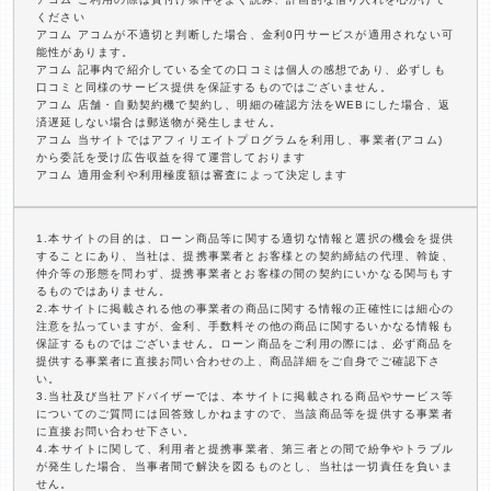
ください
アコム アコムが不適切と判断した場合、金利0円サービスが適用されない可
能性があります。
アコム 記事内で紹介している全ての口コミは個人の感想であり、必ずしも
口コミと同様のサービス提供を保証するものではございません。
アコム 店舗・自動契約機で契約し、明細の確認方法をWEBにした場合、返
済遅延しない場合は郵送物が発生しません。
アコム 当サイトではアフィリエイトプログラムを利用し、事業者(アコム)
から委託を受け広告収益を得て運営しております
アコム 適用金利や利用極度額は審査によって決定します
1.本サイトの目的は、ローン商品等に関する適切な情報と選択の機会を提供
することにあり、当社は、提携事業者とお客様との契約締結の代理、斡旋、
仲介等の形態を問わず、提携事業者とお客様の間の契約にいかなる関与もす
るものではありません。
2.本サイトに掲載される他の事業者の商品に関する情報の正確性には細心の
注意を払っていますが、金利、手数料その他の商品に関するいかなる情報も
保証するものではございません。ローン商品をご利用の際には、必ず商品を
提供する事業者に直接お問い合わせの上、商品詳細をご自身でご確認下さ
い。
3.当社及び当社アドバイザーでは、本サイトに掲載される商品やサービス等
についてのご質問には回答致しかねますので、当該商品等を提供する事業者
に直接お問い合わせ下さい。
4.本サイトに関して、利用者と提携事業者、第三者との間で紛争やトラブル
が発生した場合、当事者間で解決を図るものとし、当社は一切責任を負いま
せん。