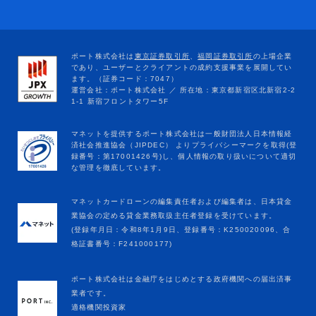
マネットカードローンの編集責任者および編集者は、日本貸金
業協会の定める貸金業務取扱主任者登録を受けています。
(登録年月日：令和8年1月9日、登録番号：K250020096、合
格証書番号：F241000177)
ポート株式会社は金融庁をはじめとする政府機関への届出済事
業者です。
適格機関投資家