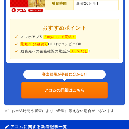
融資時間
最短20分※1
おすすめポイント
スマホアプリ
「myac」で完結！
最短20分融資可
(※1)でコンビニOK
勤務先への在籍確認の電話が
100%なし
！
審査結果が事前に分かる!!
アコムの詳細はこちら
※1.お申込時間や審査によりご希望に添えない場合がございます。
アコムに関する新着記事一覧