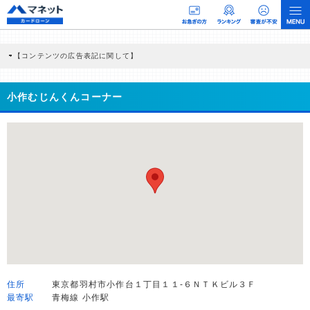
【コンテンツの広告表記に関して】
本コンテンツには、紹介している商品・商材の広告（リンク）を含む場合がありま
す。 これらの広告を経由して読者が企業ホームページを訪れ、成約が発生すると弊
社に対して企業から紹介報酬が支払われるという収益モデルです。 ただし、特定の
小作むじんくんコーナー
商品を根拠なくPRするものではなく、当編集部の調査／ユーザーへの口コミ収集な
どに基づき、公平性を担保した情報提供を行っています。
>提携企業一覧
住所
東京都羽村市小作台１丁目１１-６ＮＴＫビル３Ｆ
最寄駅
青梅線 小作駅