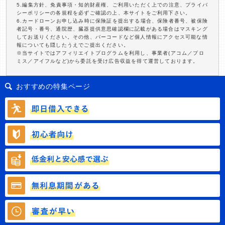
5.編集方針、免責事項・知的財産権、ご利用いただく上での注意、プライバ
シーポリシーの各規程を必ずご確認の上、本サイトをご利用下さい。
6.カードローンお申し込み時に保険証を提出する場合、保険者番号、被保険
者記号・番号、通院歴、臓器提供意思確認欄に記載がある場合はマスキング
してお送りください。その他、バーコードなど個人情報にアクセス可能な情
報についても隠したうえでご提出ください。
※当サイトではアフィリエイトプログラムを利用し、事業者(アコム／プロ
ミス／アイフルなど)から委託を受け広告収益を得て運営しております。
おすすめの特集ページ