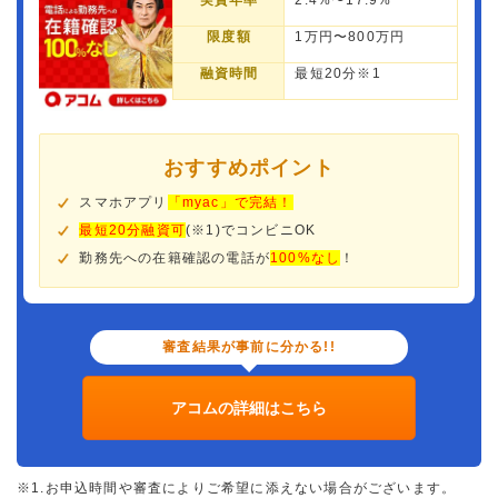
実質年率
2.4%〜17.9%
限度額
1万円〜800万円
融資時間
最短20分※1
おすすめポイント
スマホアプリ
「myac」で完結！
最短20分融資可
(※1)でコンビニOK
勤務先への在籍確認の電話が
100%なし
！
審査結果が事前に分かる!!
アコムの詳細はこちら
※1.お申込時間や審査によりご希望に添えない場合がございます。