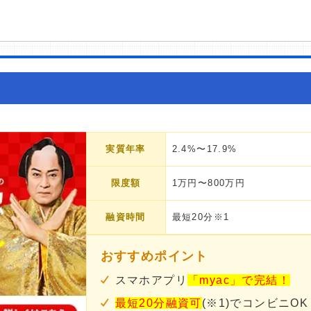
実質年率
2.4%〜17.9%
限度額
1万円〜800万円
融資時間
最短20分※1
おすすめポイント
スマホアプリ
「myac」で完結！
最短20分融資可
(※1)でコンビニOK