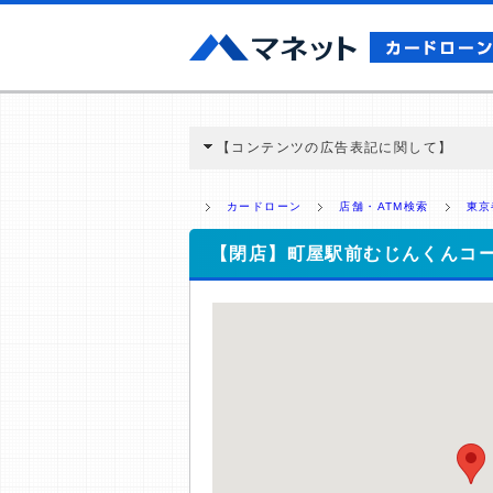
【コンテンツの広告表記に関して】
本コンテンツには、紹介している商品・商材
と弊社に対して企業から紹介報酬が支払われ
カードローン
店舗・ATM検索
東京
ミ収集などに基づき、公平性を担保した情
>提携企業一覧
【閉店】町屋駅前むじんくんコ