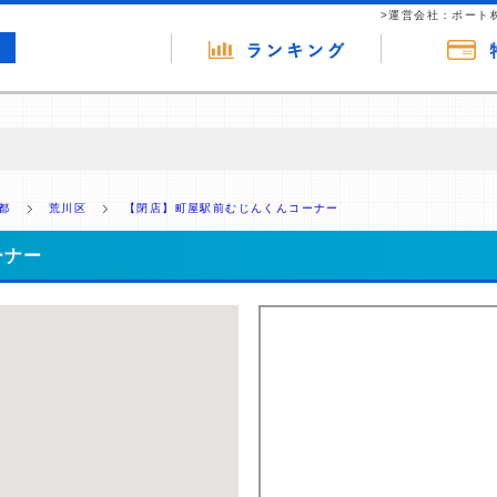
>運営会社：ポート
の広告（リンク）を含む場合があります。 これらの広告を経由して読者
るという収益モデルです。 ただし、特定の商品を根拠なくPRするもので
都
荒川区
【閉店】町屋駅前むじんくんコーナー
報提供を行っています。
ーナー