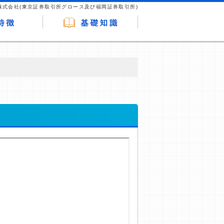
株式会社(東京証券取引所グロース及び福岡証券取引所)
が企業ホームページを訪れ、成約が発生する
はなく、当編集部の調査／ユーザーへの口コ