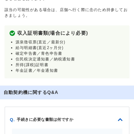
該当の可能性がある場合は、店舗へ行く際に念のため持参してお
きましょう。
収入証明書類(場合により必要)
源泉徴収票(直近／最新分)
給与明細書(直近2ヶ月分)
確定申告書／青色申告書
住民税決定通知書／納税通知書
所得(課税)証明書
年金証書／年金通知書
自動契約機に関するQ&A
手続きに必要な書類は何ですか
Q.