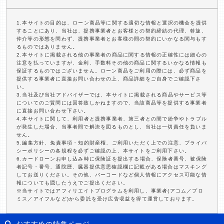
1.本サイトの目的は、ローン商品等に関する適切な情報と選択の機会を提供
することにあり、当社は、提携事業者とお客様との契約締結の代理、斡旋、
仲介等の形態を問わず、提携事業者とお客様の間の契約にいかなる関与もす
るものではありません。
2.本サイトに掲載される他の事業者の商品に関する情報の正確性には細心の
注意を払っていますが、金利、手数料その他の商品に関するいかなる情報も
保証するものではございません。ローン商品をご利用の際には、必ず商品を
提供する事業者に直接お問い合わせの上、商品詳細をご自身でご確認下さ
い。
3.当社及び当社アドバイザーでは、本サイトに掲載される商品やサービス等
についてのご質問には回答致しかねますので、当該商品等を提供する事業者
に直接お問い合わせ下さい。
4.本サイトに関して、利用者と提携事業者、第三者との間で紛争やトラブル
が発生した場合、当事者間で解決を図るものとし、当社は一切責任を負いま
せん。
5.編集方針、免責事項・知的財産権、ご利用いただく上での注意、プライバ
シーポリシーの各規程を必ずご確認の上、本サイトをご利用下さい。
6.カードローンお申し込み時に保険証を提出する場合、保険者番号、被保険
者記号・番号、通院歴、臓器提供意思確認欄に記載がある場合はマスキング
してお送りください。その他、バーコードなど個人情報にアクセス可能な情
報についても隠したうえでご提出ください。
※当サイトではアフィリエイトプログラムを利用し、事業者(アコム／プロ
ミス／アイフルなど)から委託を受け広告収益を得て運営しております。