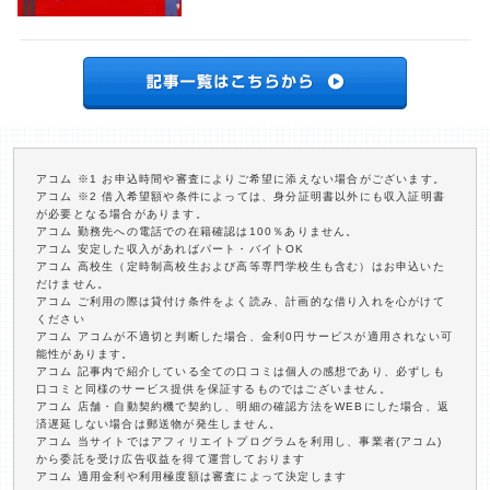
アコム ※1 お申込時間や審査によりご希望に添えない場合がございます。
アコム ※2 借入希望額や条件によっては、身分証明書以外にも収入証明書
が必要となる場合があります。
アコム 勤務先への電話での在籍確認は100％ありません。
アコム 安定した収入があればパート・バイトOK
アコム 高校生（定時制高校生および高等専門学校生も含む）はお申込いた
だけません。
アコム ご利用の際は貸付け条件をよく読み、計画的な借り入れを心がけて
ください
アコム アコムが不適切と判断した場合、金利0円サービスが適用されない可
能性があります。
アコム 記事内で紹介している全ての口コミは個人の感想であり、必ずしも
口コミと同様のサービス提供を保証するものではございません。
アコム 店舗・自動契約機で契約し、明細の確認方法をWEBにした場合、返
済遅延しない場合は郵送物が発生しません。
アコム 当サイトではアフィリエイトプログラムを利用し、事業者(アコム)
から委託を受け広告収益を得て運営しております
アコム 適用金利や利用極度額は審査によって決定します