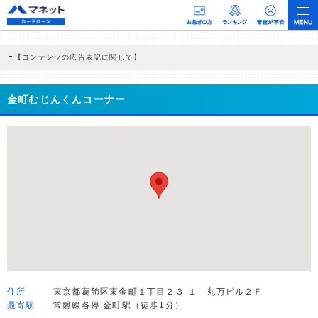
【コンテンツの広告表記に関して】
本コンテンツには、紹介している商品・商材の広告（リンク）を含む場合がありま
す。 これらの広告を経由して読者が企業ホームページを訪れ、成約が発生すると弊
社に対して企業から紹介報酬が支払われるという収益モデルです。 ただし、特定の
金町むじんくんコーナー
商品を根拠なくPRするものではなく、当編集部の調査／ユーザーへの口コミ収集な
どに基づき、公平性を担保した情報提供を行っています。
>提携企業一覧
住所
東京都葛飾区東金町１丁目２３-１ 丸万ビル２Ｆ
最寄駅
常磐線各停 金町駅（徒歩1分）