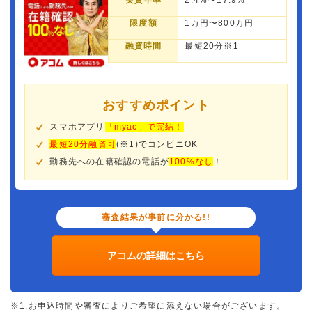
実質年率
2.4%〜17.9%
限度額
1万円〜800万円
融資時間
最短20分※1
おすすめポイント
スマホアプリ
「myac」で完結！
最短20分融資可
(※1)でコンビニOK
勤務先への在籍確認の電話が
100%なし
！
審査結果が事前に分かる!!
アコムの詳細はこちら
※1.お申込時間や審査によりご希望に添えない場合がございます。