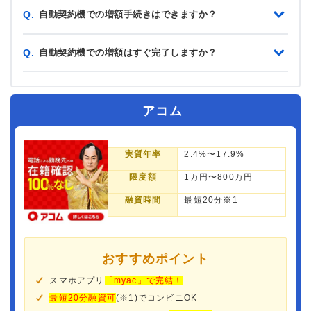
自動契約機での増額手続きはできますか？
Q.
自動契約機での増額はすぐ完了しますか？
Q.
アコム
実質年率
2.4%〜17.9%
限度額
1万円〜800万円
融資時間
最短20分※1
おすすめポイント
スマホアプリ
「myac」で完結！
最短20分融資可
(※1)でコンビニOK