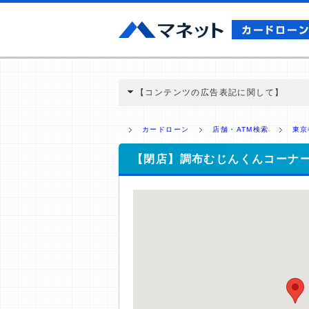
【コンテンツの広告表記に関して】
本コンテンツには、紹介している商品・商材
と弊社に対して企業から紹介報酬が支払われ
カードローン
店舗・ATM検索
東京
ミ収集などに基づき、公平性を担保した情
>提携企業一覧
【閉店】調布むじんくんコーナ