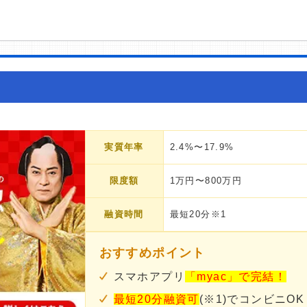
実質年率
2.4%〜17.9%
限度額
1万円〜800万円
融資時間
最短20分※1
おすすめポイント
スマホアプリ
「myac」で完結！
最短20分融資可
(※1)でコンビニOK