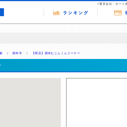
>運営会社：ポート
の広告（リンク）を含む場合があります。 これらの広告を経由して読者
るという収益モデルです。 ただし、特定の商品を根拠なくPRするもので
都
調布市
【閉店】調布むじんくんコーナー
報提供を行っています。
ー