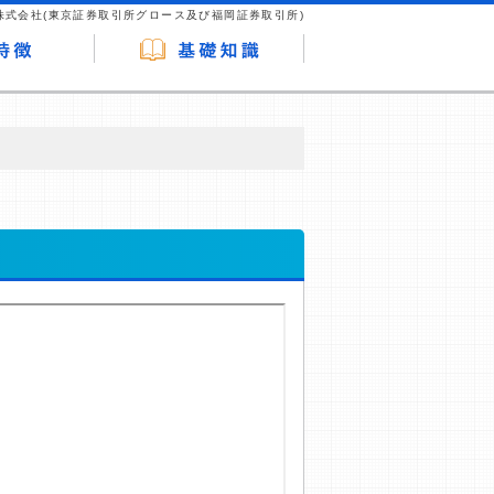
株式会社(東京証券取引所グロース及び福岡証券取引所)
が企業ホームページを訪れ、成約が発生する
はなく、当編集部の調査／ユーザーへの口コ