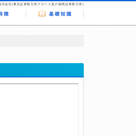
株式会社(東京証券取引所グロース及び福岡証券取引所)
が企業ホームページを訪れ、成約が発生する
はなく、当編集部の調査／ユーザーへの口コ