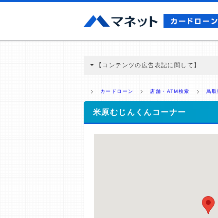
【コンテンツの広告表記に関して】
本コンテンツには、紹介している商品・商材
と弊社に対して企業から紹介報酬が支払われ
カードローン
店舗・ATM検索
鳥取
ミ収集などに基づき、公平性を担保した情
>提携企業一覧
米原むじんくんコーナー