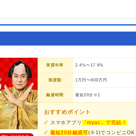
実質年率
2.4%〜17.9%
限度額
1万円〜800万円
融資時間
最短20分※1
おすすめポイント
スマホアプリ
「myac」で完結！
最短20分融資可
(※1)でコンビニOK