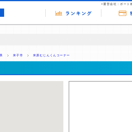
>運営会社：ポート
の広告（リンク）を含む場合があります。 これらの広告を経由して読者
るという収益モデルです。 ただし、特定の商品を根拠なくPRするもので
県
米子市
米原むじんくんコーナー
報提供を行っています。