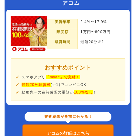
アコム
実質年率
2.4%〜17.9%
限度額
1万円〜800万円
融資時間
最短20分※1
おすすめポイント
スマホアプリ
「myac」で完結！
最短20分融資可
(※1)でコンビニOK
勤務先への在籍確認の電話が
100%なし
！
審査結果が事前に分かる!!
アコムの詳細はこちら