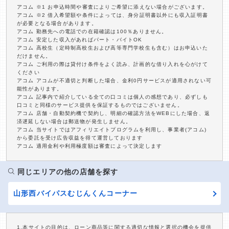
アコム ※1 お申込時間や審査によりご希望に添えない場合がございます。
アコム ※2 借入希望額や条件によっては、身分証明書以外にも収入証明書
が必要となる場合があります。
アコム 勤務先への電話での在籍確認は100％ありません。
アコム 安定した収入があればパート・バイトOK
アコム 高校生（定時制高校生および高等専門学校生も含む）はお申込いた
だけません。
アコム ご利用の際は貸付け条件をよく読み、計画的な借り入れを心がけて
ください
アコム アコムが不適切と判断した場合、金利0円サービスが適用されない可
能性があります。
アコム 記事内で紹介している全ての口コミは個人の感想であり、必ずしも
口コミと同様のサービス提供を保証するものではございません。
アコム 店舗・自動契約機で契約し、明細の確認方法をWEBにした場合、返
済遅延しない場合は郵送物が発生しません。
アコム 当サイトではアフィリエイトプログラムを利用し、事業者(アコム)
から委託を受け広告収益を得て運営しております
アコム 適用金利や利用極度額は審査によって決定します
同じエリアの他の店舗を探す
山形西バイパスむじんくんコーナー
1.本サイトの目的は、ローン商品等に関する適切な情報と選択の機会を提供