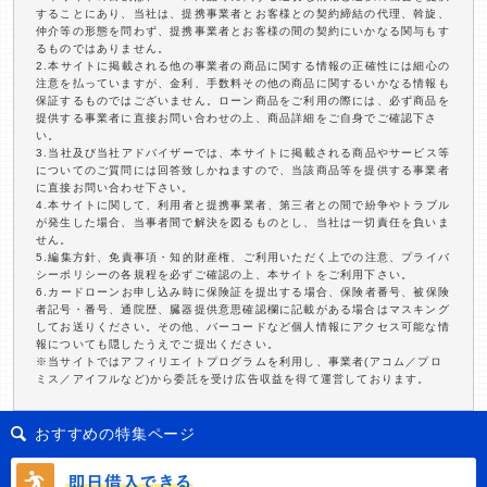
することにあり、当社は、提携事業者とお客様との契約締結の代理、斡旋、
仲介等の形態を問わず、提携事業者とお客様の間の契約にいかなる関与もす
るものではありません。
2.本サイトに掲載される他の事業者の商品に関する情報の正確性には細心の
注意を払っていますが、金利、手数料その他の商品に関するいかなる情報も
保証するものではございません。ローン商品をご利用の際には、必ず商品を
提供する事業者に直接お問い合わせの上、商品詳細をご自身でご確認下さ
い。
3.当社及び当社アドバイザーでは、本サイトに掲載される商品やサービス等
についてのご質問には回答致しかねますので、当該商品等を提供する事業者
に直接お問い合わせ下さい。
4.本サイトに関して、利用者と提携事業者、第三者との間で紛争やトラブル
が発生した場合、当事者間で解決を図るものとし、当社は一切責任を負いま
せん。
5.編集方針、免責事項・知的財産権、ご利用いただく上での注意、プライバ
シーポリシーの各規程を必ずご確認の上、本サイトをご利用下さい。
6.カードローンお申し込み時に保険証を提出する場合、保険者番号、被保険
者記号・番号、通院歴、臓器提供意思確認欄に記載がある場合はマスキング
してお送りください。その他、バーコードなど個人情報にアクセス可能な情
報についても隠したうえでご提出ください。
※当サイトではアフィリエイトプログラムを利用し、事業者(アコム／プロ
ミス／アイフルなど)から委託を受け広告収益を得て運営しております。
おすすめの特集ページ