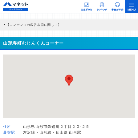
【コンテンツの広告表記に関して】
本コンテンツには、紹介している商品・商材の広告（リンク）を含む場合がありま
す。 これらの広告を経由して読者が企業ホームページを訪れ、成約が発生すると弊
社に対して企業から紹介報酬が支払われるという収益モデルです。 ただし、特定の
山形寿町むじんくんコーナー
商品を根拠なくPRするものではなく、当編集部の調査／ユーザーへの口コミ収集な
どに基づき、公平性を担保した情報提供を行っています。
>提携企業一覧
住所
山形県山形市鉄砲町２丁目２０-２５
最寄駅
左沢線・山形線・仙山線 山形駅