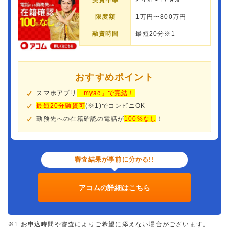
実質年率
2.4%〜17.9%
限度額
1万円〜800万円
融資時間
最短20分※1
おすすめポイント
スマホアプリ
「myac」で完結！
最短20分融資可
(※1)でコンビニOK
勤務先への在籍確認の電話が
100%なし
！
審査結果が事前に分かる!!
アコムの詳細はこちら
※1.お申込時間や審査によりご希望に添えない場合がございます。