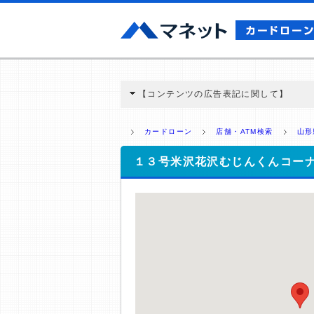
【コンテンツの広告表記に関して】
本コンテンツには、紹介している商品・商材
と弊社に対して企業から紹介報酬が支払われ
カードローン
店舗・ATM検索
山形
ミ収集などに基づき、公平性を担保した情
>提携企業一覧
１３号米沢花沢むじんくんコー