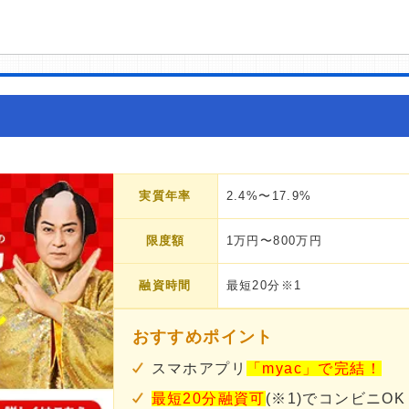
実質年率
2.4%〜17.9%
限度額
1万円〜800万円
融資時間
最短20分※1
おすすめポイント
スマホアプリ
「myac」で完結！
最短20分融資可
(※1)でコンビニOK