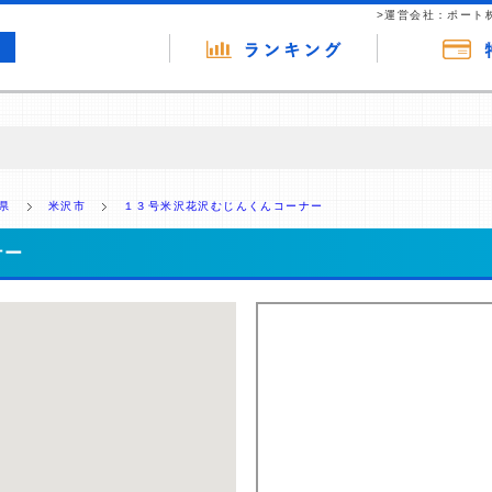
>運営会社：ポート
の広告（リンク）を含む場合があります。 これらの広告を経由して読者
るという収益モデルです。 ただし、特定の商品を根拠なくPRするもので
県
米沢市
１３号米沢花沢むじんくんコーナー
報提供を行っています。
ナー