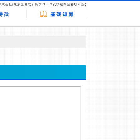
株式会社(東京証券取引所グロース及び福岡証券取引所)
が企業ホームページを訪れ、成約が発生する
はなく、当編集部の調査／ユーザーへの口コ