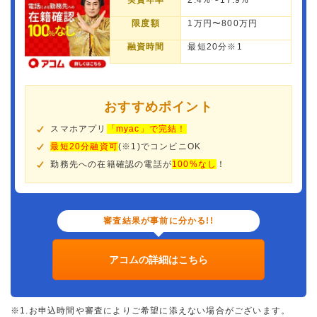
実質年率
2.4%〜17.9%
限度額
1万円〜800万円
融資時間
最短20分※1
おすすめポイント
スマホアプリ
「myac」で完結！
最短20分融資可
(※1)でコンビニOK
勤務先への在籍確認の電話が
100%なし
！
審査結果が事前に分かる!!
アコムの詳細はこちら
※1.お申込時間や審査によりご希望に添えない場合がございます。