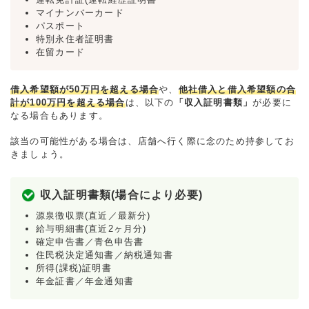
マイナンバーカード
パスポート
特別永住者証明書
在留カード
借入希望額が50万円を超える場合
や、
他社借入と借入希望額の合
計が100万円を超える場合
は、以下の
「収入証明書類」
が必要に
なる場合もあります。
該当の可能性がある場合は、店舗へ行く際に念のため持参してお
きましょう。
収入証明書類(場合により必要)
源泉徴収票(直近／最新分)
給与明細書(直近2ヶ月分)
確定申告書／青色申告書
住民税決定通知書／納税通知書
所得(課税)証明書
年金証書／年金通知書