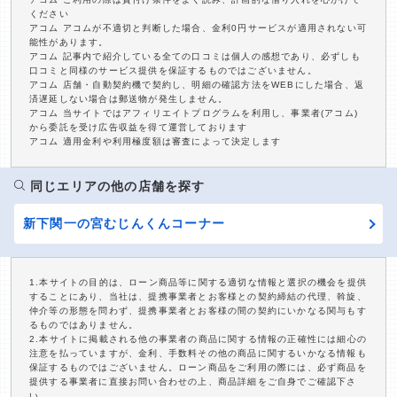
ください
アコム アコムが不適切と判断した場合、金利0円サービスが適用されない可
能性があります。
アコム 記事内で紹介している全ての口コミは個人の感想であり、必ずしも
口コミと同様のサービス提供を保証するものではございません。
アコム 店舗・自動契約機で契約し、明細の確認方法をWEBにした場合、返
済遅延しない場合は郵送物が発生しません。
アコム 当サイトではアフィリエイトプログラムを利用し、事業者(アコム)
から委託を受け広告収益を得て運営しております
アコム 適用金利や利用極度額は審査によって決定します
同じエリアの他の店舗を探す
新下関一の宮むじんくんコーナー
1.本サイトの目的は、ローン商品等に関する適切な情報と選択の機会を提供
することにあり、当社は、提携事業者とお客様との契約締結の代理、斡旋、
仲介等の形態を問わず、提携事業者とお客様の間の契約にいかなる関与もす
るものではありません。
2.本サイトに掲載される他の事業者の商品に関する情報の正確性には細心の
注意を払っていますが、金利、手数料その他の商品に関するいかなる情報も
保証するものではございません。ローン商品をご利用の際には、必ず商品を
提供する事業者に直接お問い合わせの上、商品詳細をご自身でご確認下さ
い。