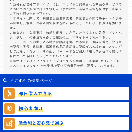
3.当社及び当社アドバイザーでは、本サイトに掲載される商品やサービス等
についてのご質問には回答致しかねますので、当該商品等を提供する事業者
に直接お問い合わせ下さい。
4.本サイトに関して、利用者と提携事業者、第三者との間で紛争やトラブル
が発生した場合、当事者間で解決を図るものとし、当社は一切責任を負いま
せん。
5.編集方針、免責事項・知的財産権、ご利用いただく上での注意、プライバ
シーポリシーの各規程を必ずご確認の上、本サイトをご利用下さい。
6.カードローンお申し込み時に保険証を提出する場合、保険者番号、被保険
者記号・番号、通院歴、臓器提供意思確認欄に記載がある場合はマスキング
してお送りください。その他、バーコードなど個人情報にアクセス可能な情
報についても隠したうえでご提出ください。
※当サイトではアフィリエイトプログラムを利用し、事業者(アコム／プロ
ミス／アイフルなど)から委託を受け広告収益を得て運営しております。
おすすめの特集ページ