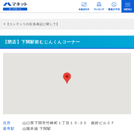
【コンテンツの広告表記に関して】
本コンテンツには、紹介している商品・商材の広告（リンク）を含む場合がありま
す。 これらの広告を経由して読者が企業ホームページを訪れ、成約が発生すると弊
社に対して企業から紹介報酬が支払われるという収益モデルです。 ただし、特定の
【閉店】下関駅前むじんくんコーナー
商品を根拠なくPRするものではなく、当編集部の調査／ユーザーへの口コミ収集な
どに基づき、公平性を担保した情報提供を行っています。
>提携企業一覧
住所
山口県下関市竹崎町１丁目１５-３０ 銀鈴ビル２Ｆ
最寄駅
山陽本線 下関駅