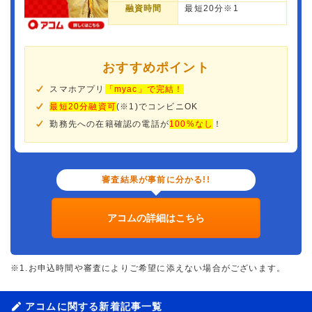
融資時間
最短20分※1
おすすめポイント
スマホアプリ
「myac」で完結！
最短20分融資可
(※1)でコンビニOK
勤務先への在籍確認の電話が
100%なし
！
審査結果が事前に分かる!!
アコムの詳細はこちら
※1.お申込時間や審査によりご希望に添えない場合がございます。
アコムに関する新着記事一覧