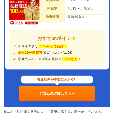
実質年率
2.4%〜17.9%
限度額
1万円〜800万円
融資時間
最短20分※1
おすすめポイント
スマホアプリ
「myac」で完結！
最短20分融資可
(※1)でコンビニOK
勤務先への在籍確認の電話が
100%なし
！
審査結果が事前に分かる!!
アコムの詳細はこちら
※1.お申込時間や審査によりご希望に添えない場合がございます。