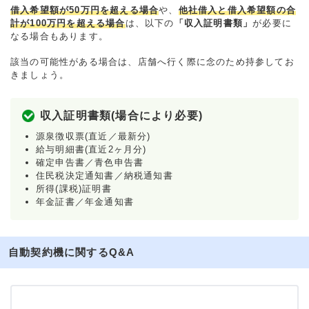
借入希望額が50万円を超える場合
や、
他社借入と借入希望額の合
計が100万円を超える場合
は、以下の
「収入証明書類」
が必要に
なる場合もあります。
該当の可能性がある場合は、店舗へ行く際に念のため持参してお
きましょう。
収入証明書類(場合により必要)
源泉徴収票(直近／最新分)
給与明細書(直近2ヶ月分)
確定申告書／青色申告書
住民税決定通知書／納税通知書
所得(課税)証明書
年金証書／年金通知書
自動契約機に関するQ&A