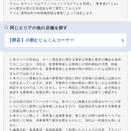
アコム 当サイトではアフィリエイトプログラムを利用し、事業者(アコム)
から委託を受け広告収益を得て運営しております
アコム 適用金利や利用極度額は審査によって決定します
同じエリアの他の店舗を探す
【閉店】小郡むじんくんコーナー
1.本サイトの目的は、ローン商品等に関する適切な情報と選択の機会を提供
することにあり、当社は、提携事業者とお客様との契約締結の代理、斡旋、
仲介等の形態を問わず、提携事業者とお客様の間の契約にいかなる関与もす
るものではありません。
2.本サイトに掲載される他の事業者の商品に関する情報の正確性には細心の
注意を払っていますが、金利、手数料その他の商品に関するいかなる情報も
保証するものではございません。ローン商品をご利用の際には、必ず商品を
提供する事業者に直接お問い合わせの上、商品詳細をご自身でご確認下さ
い。
3.当社及び当社アドバイザーでは、本サイトに掲載される商品やサービス等
についてのご質問には回答致しかねますので、当該商品等を提供する事業者
に直接お問い合わせ下さい。
4.本サイトに関して、利用者と提携事業者、第三者との間で紛争やトラブル
が発生した場合、当事者間で解決を図るものとし、当社は一切責任を負いま
せん。
5.編集方針、免責事項・知的財産権、ご利用いただく上での注意、プライバ