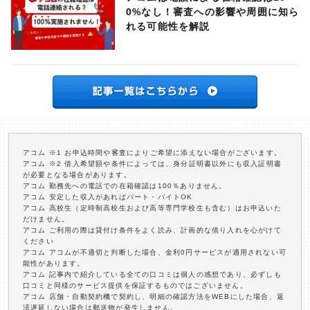
0%なし！審査への影響や周囲に知ら
れる可能性を解説
アコム ※1 お申込時間や審査によりご希望に添えない場合がございます。
アコム ※2 借入希望額や条件によっては、身分証明書以外にも収入証明書
が必要となる場合があります。
アコム 勤務先への電話での在籍確認は100％ありません。
アコム 安定した収入があればパート・バイトOK
アコム 高校生（定時制高校生および高等専門学校生も含む）はお申込いた
だけません。
アコム ご利用の際は貸付け条件をよく読み、計画的な借り入れを心がけて
ください
アコム アコムが不適切と判断した場合、金利0円サービスが適用されない可
能性があります。
アコム 記事内で紹介している全ての口コミは個人の感想であり、必ずしも
口コミと同様のサービス提供を保証するものではございません。
アコム 店舗・自動契約機で契約し、明細の確認方法をWEBにした場合、返
済遅延しない場合は郵送物が発生しません。