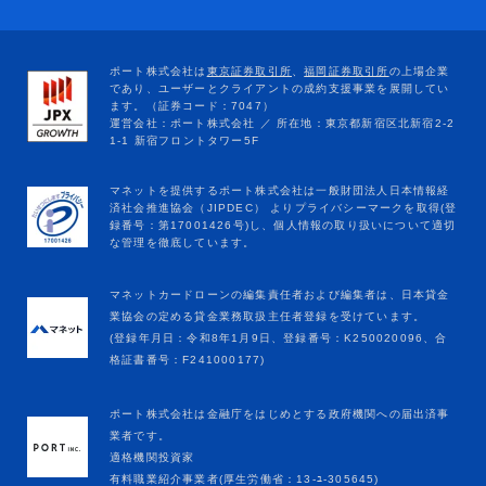
マネットカードローンの編集責任者および編集者は、日本貸金
業協会の定める貸金業務取扱主任者登録を受けています。
(登録年月日：令和8年1月9日、登録番号：K250020096、合
格証書番号：F241000177)
ポート株式会社は金融庁をはじめとする政府機関への届出済事
業者です。
適格機関投資家
有料職業紹介事業者(厚生労働省：13-ﾕ-305645)