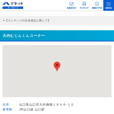
【コンテンツの広告表記に関して】
本コンテンツには、紹介している商品・商材の広告（リンク）を含む場合がありま
す。 これらの広告を経由して読者が企業ホームページを訪れ、成約が発生すると弊
社に対して企業から紹介報酬が支払われるという収益モデルです。 ただし、特定の
大内むじんくんコーナー
商品を根拠なくPRするものではなく、当編集部の調査／ユーザーへの口コミ収集な
どに基づき、公平性を担保した情報提供を行っています。
>提携企業一覧
住所
山口県山口市大内御堀１９４６-１０
最寄駅
JR山口線 山口駅